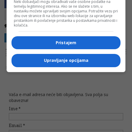
Neki dobavljači mogu obrađivati vaše osobne podatke na
temelju legitimnog interesa. Ako se ne slažete s tim, u
nastavku možete upravljati svojim opcijama. Potražite vezu pri
dnu ove stranice ili na izborniku web-lokacije za upravljanje
pristankom ili povlačenje pristanka u postavkama privatnosti i
Nema komentara
kolačića.
Kopirati
Sakrij sve komentare
Prikaži komentare
Pristajem
NAPOMENA:
Komentari odražavaju stavove njihovih autora, a ne nužno i stavove internet portala Banjaluka.com. Molimo korisnike da se suzdrže od
vrijeđanja, psovanja i vulgarnog izražavanja. Portal Banjaluka.com zadržava pravo da obriše komentar bez najave i objašnjenja. Zbog velikog broja
komentara Banjaluka.com nije dužan obrisati sve komentare koji krše pravila. Kao čitalac takođe prihvatate mogućnost da među komentarima mogu
biti pronađeni sadržaji koji mogu biti u suprotnosti sa vašim vjerskim, moralnim i drugim načelima i uvjerenjima.
Upravljanje opcijama
Šta mislite o ovoj temi?
Vaša e-mail adresa neće biti objavljena. Sva polja su
obavezna!
Ime
*
Email
*