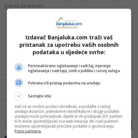
potrazi za srećom.
“Kako mu ništa ne polazi od ruke, odluči da se bogato
oženi, što vodi u surovu priču o svakodnevici i mladima
Izdavač Banjaluka.com traži vaš
koji, zbog novca, često pristaju na sve. Da li je baš tako?
pristanak za upotrebu vaših osobnih
Dođite da se smijemo zajedno!”, poručuju organizatori.
podataka u sljedeće svrhe:
Izvor: Nezavisne
Personalizirano oglašavanje i sadržaj, mjerenje
oglašavanja i sadržaja, uvidi u publiku i razvoj usluga
Možete nas pratiti i putem aplikacije za
Pohrana i/ili pristup podacima na uređaju
Android
Saznajte više
Vaši će se osobni podaci obrađivati, a podatke s vašeg
uređaja (kolačiće, jedinstvene identifikatore i druge podatke
TAGOVI:
BANJALUKA
HUMOR
KULTURA
POZORIŠTE
uređaja) može pohranjivati, dijeliti te im pristupati 201 partner
ili ih može upotrebljavati ova web-lokacija. Mi i naši partneri
PRIJAVI GREŠKU
PREDSTAVA
možemo upotrebljavati precizne podatke o geolociranju.
Popis partnera.