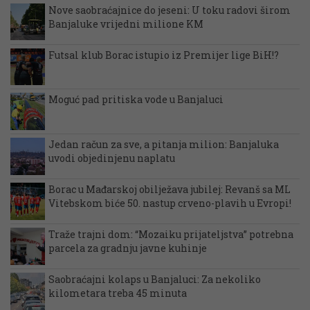
Nove saobraćajnice do jeseni: U toku radovi širom
Banjaluke vrijedni milione KM
Futsal klub Borac istupio iz Premijer lige BiH!?
Moguć pad pritiska vode u Banjaluci
Jedan račun za sve, a pitanja milion: Banjaluka
uvodi objedinjenu naplatu
Borac u Mađarskoj obilježava jubilej: Revanš sa ML
Vitebskom biće 50. nastup crveno-plavih u Evropi!
Traže trajni dom: “Mozaiku prijateljstva” potrebna
parcela za gradnju javne kuhinje
Saobraćajni kolaps u Banjaluci: Za nekoliko
kilometara treba 45 minuta