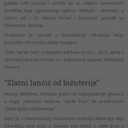
publiku svih uzrasta i profila da se odupru nametnutim
pravilima koja ograničavaju njihovu slobodu i identitet, a
tokom sat i 50 minuta Drmać i Muratović priredili su
rolerkoster emocija.
Predstava je nastala u koprodukciji Udruženja Moje
pozorište i Pozorišta mladih Sarajevo.
Treći “Aprilili Fest” u Banjaluci održava se od 1. do 3. aprila u
Sportskoj dvorani Centar, a u organizaciji Support Marketing
Centara.
“Zlatni lančić od bižuterije”
Andrija Milošević, trenutno jedan od najpopularnijih glumaca
u regiji, zatvoriće večeras “Aprilili Fest” hit predstavom
“Zlatni lančić od bižuterije”.
Riječ je o humorističkoj monodrami reditelja Miodraga Mije
Karadžića, koja priča o čovjeku koji dolazi u veliki grad u