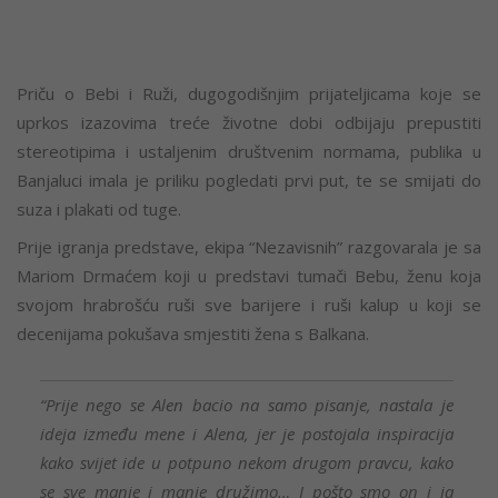
Priču o Bebi i Ruži, dugogodišnjim prijateljicama koje se
uprkos izazovima treće životne dobi odbijaju prepustiti
stereotipima i ustaljenim društvenim normama, publika u
Banjaluci imala je priliku pogledati prvi put, te se smijati do
suza i plakati od tuge.
Prije igranja predstave, ekipa “Nezavisnih” razgovarala je sa
Mariom Drmaćem koji u predstavi tumači Bebu, ženu koja
svojom hrabrošću ruši sve barijere i ruši kalup u koji se
decenijama pokušava smjestiti žena s Balkana.
“Prije nego se Alen bacio na samo pisanje, nastala je
ideja između mene i Alena, jer je postojala inspiracija
kako svijet ide u potpuno nekom drugom pravcu, kako
se sve manje i manje družimo… I pošto smo on i ja