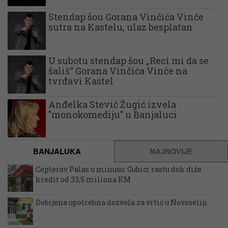
Stendap šou Gorana Vinčića Vinče
sutra na Kastelu, ulaz besplatan
U subotu stendap šou „Reci mi da se
šališ“ Gorana Vinčića Vinče na
tvrđavi Kastel
Anđelka Stević Žugić izvela
"monokomediju" u Banjaluci
BANJALUKA
NAJNOVIJE
Cepterov Palas u minusu: Gubici rastu dok diže
kredit od 33,5 miliona KM
Dobijena upotrebna dozvola za vrtić u Novoseliji