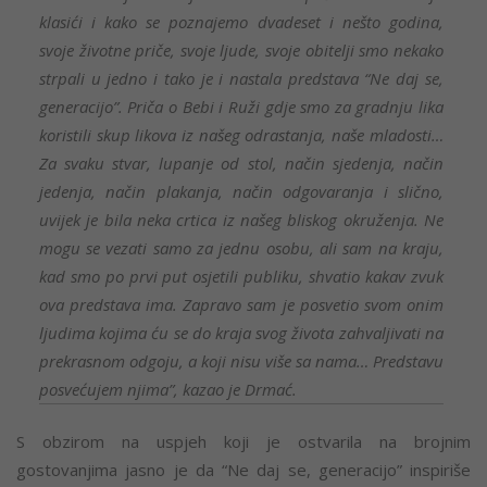
klasići i kako se poznajemo dvadeset i nešto godina,
svoje životne priče, svoje ljude, svoje obitelji smo nekako
strpali u jedno i tako je i nastala predstava “Ne daj se,
generacijo”. Priča o Bebi i Ruži gdje smo za gradnju lika
koristili skup likova iz našeg odrastanja, naše mladosti…
Za svaku stvar, lupanje od stol, način sjedenja, način
jedenja, način plakanja, način odgovaranja i slično,
uvijek je bila neka crtica iz našeg bliskog okruženja. Ne
mogu se vezati samo za jednu osobu, ali sam na kraju,
kad smo po prvi put osjetili publiku, shvatio kakav zvuk
ova predstava ima. Zapravo sam je posvetio svom onim
ljudima kojima ću se do kraja svog života zahvaljivati na
prekrasnom odgoju, a koji nisu više sa nama… Predstavu
posvećujem njima”, kazao je Drmać.
S obzirom na uspjeh koji je ostvarila na brojnim
gostovanjima jasno je da “Ne daj se, generacijo” inspiriše