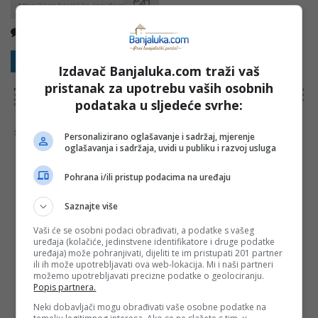
Nema komentara
Kopirati
Sakrij sve komentare
Prikaži komentare
Izdavač Banjaluka.com traži vaš
pristanak za upotrebu vaših osobnih
NAPOMENA:
Komentari odražavaju stavove njihovih autora, a ne nužno i stavove internet portala Banjaluka.com. Molimo korisnike da se suzdrže od
vrijeđanja, psovanja i vulgarnog izražavanja. Portal Banjaluka.com zadržava pravo da obriše komentar bez najave i objašnjenja. Zbog velikog broja
podataka u sljedeće svrhe:
komentara Banjaluka.com nije dužan obrisati sve komentare koji krše pravila. Kao čitalac takođe prihvatate mogućnost da među komentarima mogu
biti pronađeni sadržaji koji mogu biti u suprotnosti sa vašim vjerskim, moralnim i drugim načelima i uvjerenjima.
Šta mislite o ovoj temi?
Personalizirano oglašavanje i sadržaj, mjerenje
oglašavanja i sadržaja, uvidi u publiku i razvoj usluga
Pohrana i/ili pristup podacima na uređaju
Vaša e-mail adresa neće biti objavljena. Sva polja su
Saznajte više
obavezna!
Vaši će se osobni podaci obrađivati, a podatke s vašeg
Ime
*
uređaja (kolačiće, jedinstvene identifikatore i druge podatke
uređaja) može pohranjivati, dijeliti te im pristupati 201 partner
ili ih može upotrebljavati ova web-lokacija. Mi i naši partneri
Email
*
možemo upotrebljavati precizne podatke o geolociranju.
Popis partnera.
Neki dobavljači mogu obrađivati vaše osobne podatke na
Komentar