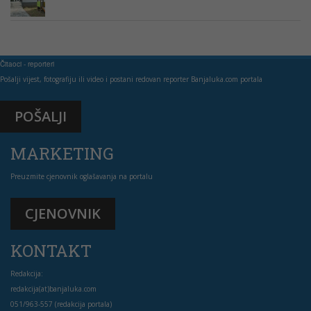
Čitaoci - reporteri
Pošalji vijest, fotografiju ili video i postani redovan reporter Banjaluka.com portala
POŠALJI
MARKETING
Preuzmite cjenovnik oglašavanja na portalu
CJENOVNIK
KONTAKT
Redakcija:
redakcija(at)banjaluka.com
051/963-557 (redakcija portala)