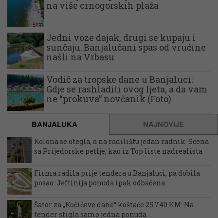
na više crnogorskih plaža
Jedni voze dajak, drugi se kupaju i
sunčaju: Banjalučani spas od vrućine
našli na Vrbasu
Vodič za tropske dane u Banjaluci:
Gdje se rashladiti ovog ljeta, a da vam
ne “prokuva” novčanik (Foto)
BANJALUKA
NAJNOVIJE
Kolona se otegla, a na radilištu jedan radnik: Scena
sa Prijedorske petlje, kao iz Top liste nadrealista
Firma radila prije tendera u Banjaluci, pa dobila
posao: Jeftinija ponuda ipak odbačena
Šator za „Kočićeve dane“ koštaće 25.740 KM: Na
tender stigla samo jedna ponuda