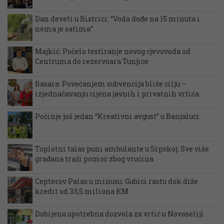
Dan deveti u Bistrici: “Voda dođe na 15 minuta i
nema je satima”
Majkić: Počelo testiranje novog cjevovoda od
Centruma do rezervoara Tunjice
Basara: Povećanjem subvencija bliže cilju –
izjednačavanju cijena javnih i privatnih vrtića
Počinje još jedan “Kreativni avgust” u Banjaluci
Toplotni talas puni ambulante u Srpskoj: Sve više
građana traži pomoć zbog vrućina
Cepterov Palas u minusu: Gubici rastu dok diže
kredit od 33,5 miliona KM
Dobijena upotrebna dozvola za vrtić u Novoseliji