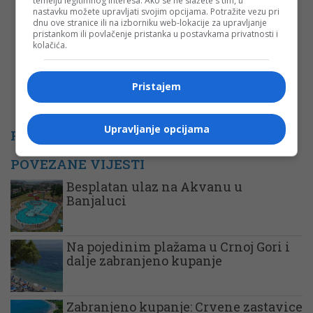
temelju legitimnog interesa. Ako se ne slažete s tim, u
nastavku možete upravljati svojim opcijama. Potražite vezu pri
dnu ove stranice ili na izborniku web-lokacije za upravljanje
pristankom ili povlačenje pristanka u postavkama privatnosti i
kolačića.
Pristajem
Upravljanje opcijama
PROMO
POVEZANE VIJESTI
Besplatan ulaz na Akvanu u
Banjaluci
Na pojedinim plažama u Crnoj Gori i
dalje zabranjeno kupanje
Zabranjeno kupanje: Crvene zastavice