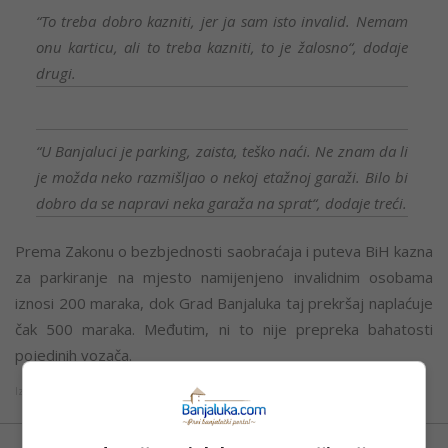
“To treba dobro kazniti, jer ja sam isto invalid. Nemam
onu karticu, ali to treba kazniti, to je žalosno“, dodaje
drugi.
“U Banjaluci je parking, zaista, teško naći. Ne znam da li
je možda neko razmišljao o nekoj etažnoj garaži. Bilo bi
dobro da se napravi neka garaža na sprat“, dodaje treći.
Prema Zakonu o bezbjednosti saobraćaja i puteva BiH kazna
za parkiranje na mjesto namijenjeno invalidnim osobama
iznosi 200 maraka, dok Grad Banjaluka taj prekršaj naplaćuje
čak 500 maraka. Međutim, ni to nije prepreka bahatosti
pojedinih vozača.
Izvor: ATV