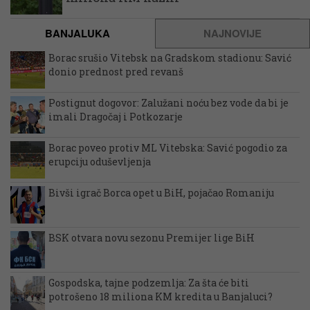
BANJALUKA
NAJNOVIJE
Borac srušio Vitebsk na Gradskom stadionu: Savić
donio prednost pred revanš
Postignut dogovor: Zalužani noću bez vode da bi je
imali Dragočaj i Potkozarje
Borac poveo protiv ML Vitebska: Savić pogodio za
erupciju oduševljenja
Bivši igrač Borca opet u BiH, pojačao Romaniju
BSK otvara novu sezonu Premijer lige BiH
Gospodska, tajne podzemlja: Za šta će biti
potrošeno 18 miliona KM kredita u Banjaluci?