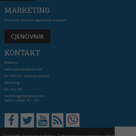
MARKETING
Preuzmite cjenovnik oglašavanja na portalu
CJENOVNIK
KONTAKT
Redakcija:
redakcija(at)banjaluka.com
051/963-557 (redakcija portala)
Marketing:
051 962 405
marketing(at)banjaluka.com
Radno vrijeme: 8h - 16h
Copyright. Sva prava zadržana. Zabranjeno preuzimanje sadržaja bez