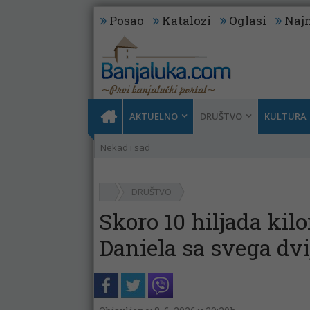
Posao
Katalozi
Oglasi
Najn
AKTUELNO
DRUŠTVO
KULTURA
Nekad i sad
DRUŠTVO
Skoro 10 hiljada kil
Daniela sa svega dvij