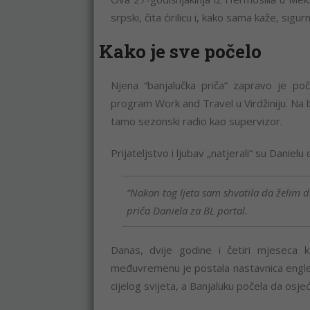
srpski, čita ćirilicu i, kako sama kaže, sigu
Kako je sve počelo
Njena “banjalučka priča” zapravo je po
program Work and Travel u Virdžiniju. Na b
tamo sezonski radio kao supervizor.
Prijateljstvo i ljubav „natjerali“ su Danielu
“Nakon tog ljeta sam shvatila da želim 
priča Daniela za BL portal.
Danas, dvije godine i četiri mjeseca k
međuvremenu je postala nastavnica englesko
cijelog svijeta, a Banjaluku počela da osj