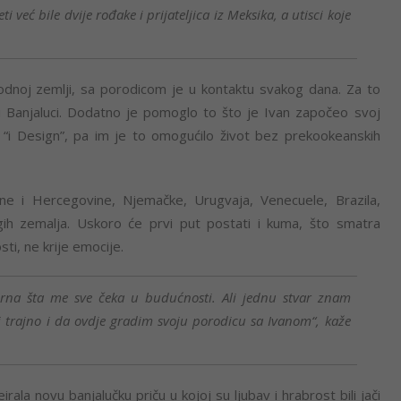
i već bile dvije rođake i prijateljica iz Meksika, a utisci koje
odnoj zemlji, sa porodicom je u kontaktu svakog dana. Za to
 u Banjaluci. Dodatno je pomoglo to što je Ivan započeo svoj
 “i Design”, pa im je to omogućilo život bez prekookeanskih
osne i Hercegovine, Njemačke, Urugvaja, Venecuele, Brazila,
gih zemalja. Uskoro će prvi put postati i kuma, što smatra
i, ne krije emocije.
rna šta me sve čeka u budućnosti. Ali jednu stvar znam
 trajno i da ovdje gradim svoju porodicu sa Ivanom“, kaže
rala novu banjalučku priču u kojoj su ljubav i hrabrost bili jači