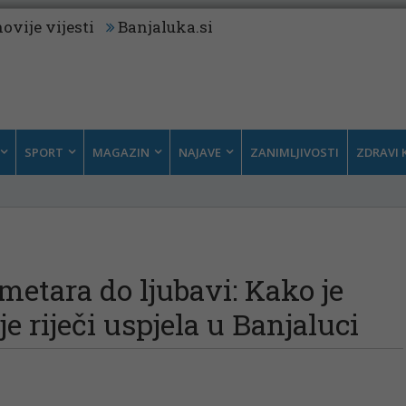
ovije vijesti
Banjaluka.si
SPORT
MAGAZIN
NAJAVE
ZANIMLJIVOSTI
ZDRAVI 
ometara do ljubavi: Kako je
e riječi uspjela u Banjaluci