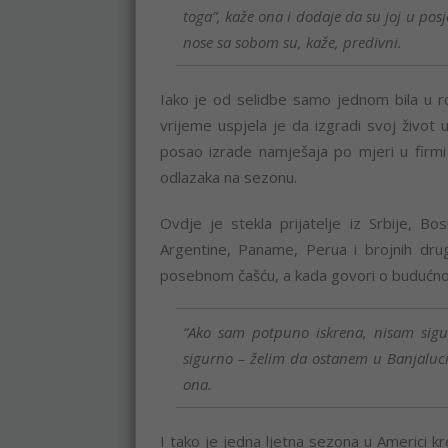
toga”, kaže ona i dodaje da su joj u posjet
nose sa sobom su, kaže, predivni.
Iako je od selidbe samo jednom bila u r
vrijeme uspjela je da izgradi svoj život
posao izrade namješaja po mjeri u firmi
odlazaka na sezonu.
Ovdje je stekla prijatelje iz Srbije, B
Argentine, Paname, Perua i brojnih dru
posebnom čašću, a kada govori o budućnost
“Ako sam potpuno iskrena, nisam sigu
sigurno – želim da ostanem u Banjaluci
ona.
I tako je jedna ljetna sezona u Americi krei