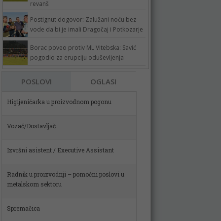
revanš
Postignut dogovor: Zalužani noću bez
vode da bi je imali Dragočaj i Potkozarje
Borac poveo protiv ML Vitebska: Savić
pogodio za erupciju oduševljenja
Higijeničarka u proizvodnom pogonu
POSLOVI
OGLASI
Vozač/Dostavljač
Izvršni asistent / Executive Assistant
Radnik u proizvodnji – pomoćni poslovi u
metalskom sektoru
Spremačica
Poslovođa