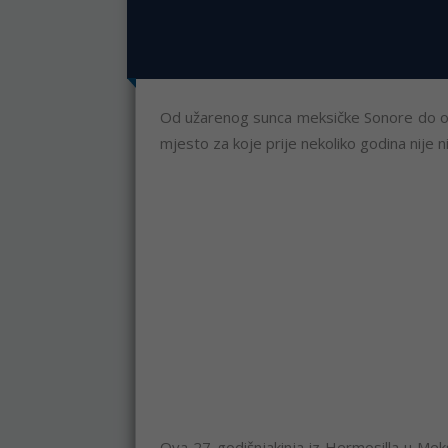
Od užarenog sunca meksičke Sonore do ob
mjesto za koje prije nekoliko godina nije ni
Ova 27-godišnjakinja iz Hermosilla u Meksi