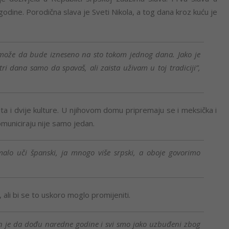
odine. Porodična slava je Sveti Nikola, a tog dana kroz kuću je
a može da bude izneseno na sto tokom jednog dana. Jako je
ri dana samo da spavaš, ali zaista uživam u toj tradiciji”,
ta i dvije kulture. U njihovom domu pripremaju se i meksička i
komuniciraju nije samo jedan.
malo uči španski, ja mnogo više srpski, a oboje govorimo
 ali bi se to uskoro moglo promijeniti.
 plan je da dođu naredne godine i svi smo jako uzbuđeni zbog