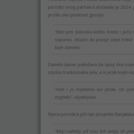
porodici svog partnera dočekala je 2024. g
prošlo oko pedeset gostiju.
“Bila sam šokirana koliko hrane i pić
naporno. Mislim da poslije slave treba t
kaže Daniela.
Daniela danas pokušava da spoji dva svije
srpska tradicionalna jela, a ni jezik kojim 
“Ivan i ja miješamo sve jezike. On po
engleski”, objašnjava.
Njena porodica još nije posjetila Banjaluku,
“Moji roditelji još nisu bili ovdje, ali