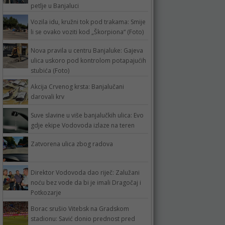
petlje u Banjaluci
Vozila idu, kružni tok pod trakama: Smije
li se ovako voziti kod „Škorpiona“ (Foto)
Nova pravila u centru Banjaluke: Gajeva
ulica uskoro pod kontrolom potapajućih
stubića (Foto)
Akcija Crvenog krsta: Banjalučani
darovali krv
Suve slavine u više banjalučkih ulica: Evo
gdje ekipe Vodovoda izlaze na teren
Zatvorena ulica zbog radova
Direktor Vodovoda dao riječ: Zalužani
noću bez vode da bi je imali Dragočaj i
Potkozarje
Borac srušio Vitebsk na Gradskom
stadionu: Savić donio prednost pred