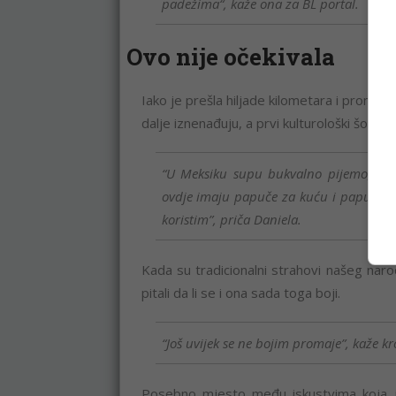
padežima“, kaže ona za BL portal.
Ovo nije očekivala
Iako je prešla hiljade kilometara i promije
dalje iznenađuju, a prvi kulturološki šok do
“U Meksiku supu bukvalno pijemo, a ovd
ovdje imaju papuče za kuću i papuče o
koristim”, priča Daniela.
Kada su tradicionalni strahovi našeg nar
pitali da li se i ona sada toga boji.
“Još uvijek se ne bojim promaje”, kaže kr
Posebno mjesto među iskustvima koja je