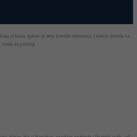
ala Vrbasa, ljubav je Anu Danielu Meneses Chakon dovela na
 znala da postoji.
ku danas živi u Banjaluci, predaje engleski i španski jezik, uči