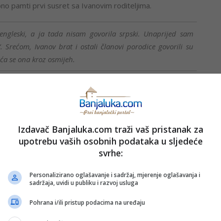
no pamti prvi susret sa Ivanovim roditeljima.
 engleski, a ja tada nisam govorila srpski. Unaprijed sam
 Srećom, Ivanov brat i ostali članovi porodice govorili su
eća se ona kroz osmijeh.
i rakiju.
rakiju, ali, ipak, ništa se ne može porediti sa tekilom”,
Izdavač Banjaluka.com traži vaš pristanak za
upotrebu vaših osobnih podataka u sljedeće
svrhe:
a je svojoj profesorici Sandri Branković, koja joj pomaže da
Personalizirano oglašavanje i sadržaj, mjerenje oglašavanja i
sadržaja, uvidi u publiku i razvoj usluga
govor na srpskom i da čitam ćirilicu. Neću prestati sa
Pohrana i/ili pristup podacima na uređaju
na u jeziku. Najviše problema imam sa izgovorom i