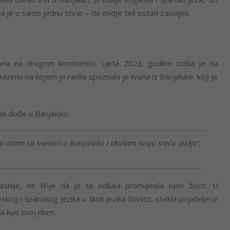
rna je u samo jednu stvar – da ovdje želi ostati zauvijek.
čela na drugom kontinentu. Ljeta 2023. godine otišla je na
azenu na kojem je radila upoznala je Ivana iz Banjaluke, koji je
 da dođe u Banjaluku.
da odem sa Ivanom u Banjaluku i okušam svoju sreću ovdje”,
asnije, ne krije da je ta odluka promijenila njen život. U
g i španskog jezika u školi jezika Berlitz, stekla prijatelje iz
eća kao svoj dom.