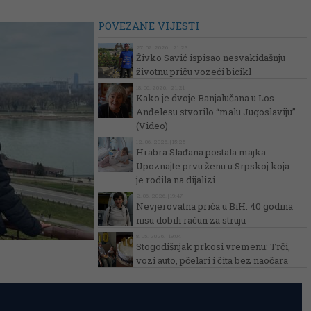
POVEZANE VIJESTI
27. 07. 2026. | 21:23
Živko Savić ispisao nesvakidašnju
životnu priču vozeći bicikl
18. 06. 2026. | 21:21
Kako je dvoje Banjalučana u Los
Anđelesu stvorilo “malu Jugoslaviju”
(Video)
12. 06. 2026. | 15:25
Hrabra Slađana postala majka:
Upoznajte prvu ženu u Srpskoj koja
je rodila na dijalizi
2. 06. 2026. | 19:47
Nevjerovatna priča u BiH: 40 godina
nisu dobili račun za struju
8. 05. 2026. | 19:04
Stogodišnjak prkosi vremenu: Trči,
vozi auto, pčelari i čita bez naočara