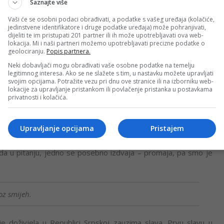
Saznajte više
Vaši će se osobni podaci obrađivati, a podatke s vašeg uređaja (kolačiće,
jedinstvene identifikatore i druge podatke uređaja) može pohranjivati,
dijeliti te im pristupati 201 partner ili ih može upotrebljavati ova web-
lokacija. Mi i naši partneri možemo upotrebljavati precizne podatke o
geolociranju.
Popis partnera.
nila kontinent, pojedine stvari iz svakodnevnog života ovdje je i
Neki dobavljači mogu obrađivati vaše osobne podatke na temelju
živjela je za stolom.
legitimnog interesa. Ako se ne slažete s tim, u nastavku možete upravljati
svojim opcijama. Potražite vezu pri dnu ove stranice ili na izborniku web-
lokacije za upravljanje pristankom ili povlačenje pristanka u postavkama
privatnosti i kolačića.
je ljudi koriste kašiku do posljednje kapi. Takođe, ljudi
ko kuće, mi to nemamo, a sada ne mogu zamisliti da ih ne
Upravljanje opcijama
Pristajem
oda u pitanju, jedno se posebno izdvaja – promaja, pa smo je
oz smijeh.
 doživjela u Republici Srpskoj zauzima slava. Prvu slavu u