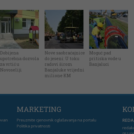
Dobijena
Nove saobraćajnice
Moguć pad
upotrebna dozvola
do jeseni: U toku
pritiska vode u
za vrtić u
radovi širom
Banjaluci
Novoseliji
Banjaluke vrijedni
milione KM
MARKETING
KO
REDAK
dovan
Preuzmite cjenovnik oglašavanja na portalu
Politika privatnosti
redakc
051/96