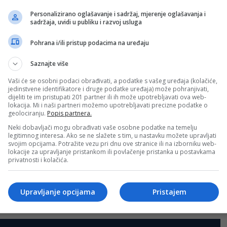
jerenjima.
Personalizirano oglašavanje i sadržaj, mjerenje oglašavanja i
sadržaja, uvidi u publiku i razvoj usluga
Sva polja su obavezna!
Pohrana i/ili pristup podacima na uređaju
Saznajte više
Vaši će se osobni podaci obrađivati, a podatke s vašeg uređaja (kolačiće,
jedinstvene identifikatore i druge podatke uređaja) može pohranjivati,
dijeliti te im pristupati 201 partner ili ih može upotrebljavati ova web-
lokacija. Mi i naši partneri možemo upotrebljavati precizne podatke o
geolociranju.
Popis partnera.
Neki dobavljači mogu obrađivati vaše osobne podatke na temelju
legitimnog interesa. Ako se ne slažete s tim, u nastavku možete upravljati
svojim opcijama. Potražite vezu pri dnu ove stranice ili na izborniku web-
lokacije za upravljanje pristankom ili povlačenje pristanka u postavkama
privatnosti i kolačića.
Upravljanje opcijama
Pristajem