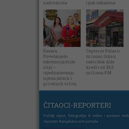
nadrealista
ipak odbačena
Basara:
Cepterov Palas u
Povećanjem
minusu: Gubici
subvencija bliže
rastu dok diže
cilju –
kredit od 33,5
izjednačavanju
miliona KM
cijena javnih i
privatnih vrtića
ČITAOCI-REPORTERI
Pošalji vijest, fotografiju ili video i postani re
reporter Banjaluka.com portala