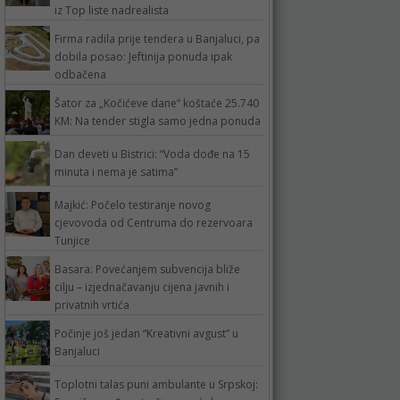
iz Top liste nadrealista
Firma radila prije tendera u Banjaluci, pa
dobila posao: Jeftinija ponuda ipak
odbačena
Šator za „Kočićeve dane“ koštaće 25.740
KM: Na tender stigla samo jedna ponuda
Dan deveti u Bistrici: “Voda dođe na 15
minuta i nema je satima”
Majkić: Počelo testiranje novog
cjevovoda od Centruma do rezervoara
Tunjice
Basara: Povećanjem subvencija bliže
cilju – izjednačavanju cijena javnih i
privatnih vrtića
Počinje još jedan “Kreativni avgust” u
Banjaluci
Toplotni talas puni ambulante u Srpskoj: