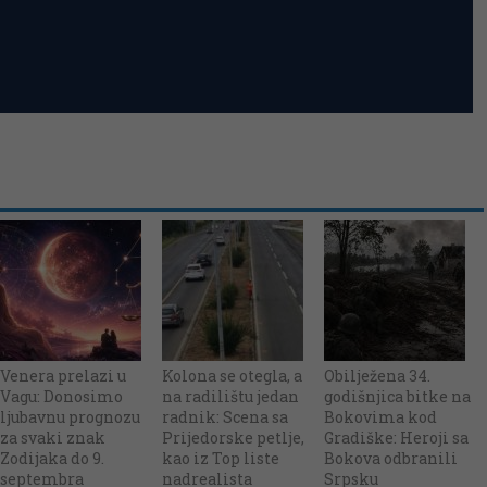
Venera prelazi u
Kolona se otegla, a
Obilježena 34.
Vagu: Donosimo
na radilištu jedan
godišnjica bitke na
ljubavnu prognozu
radnik: Scena sa
Bokovima kod
za svaki znak
Prijedorske petlje,
Gradiške: Heroji sa
Zodijaka do 9.
kao iz Top liste
Bokova odbranili
septembra
nadrealista
Srpsku