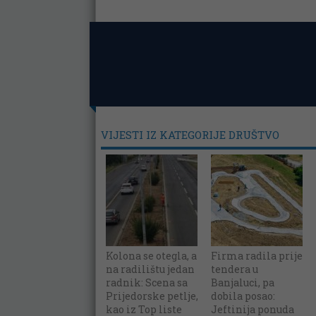
VIJESTI IZ KATEGORIJE DRUŠTVO
Kolona se otegla, a
Firma radila prije
na radilištu jedan
tendera u
radnik: Scena sa
Banjaluci, pa
Prijedorske petlje,
dobila posao:
kao iz Top liste
Jeftinija ponuda