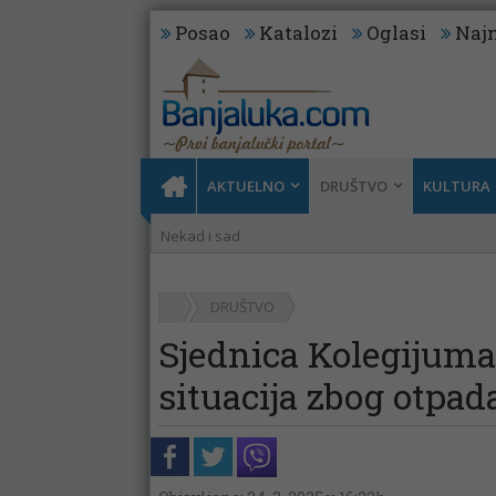
Posao
Katalozi
Oglasi
Najn
AKTUELNO
DRUŠTVO
KULTURA
Nekad i sad
DRUŠTVO
Sjednica Kolegijuma
situacija zbog otpad