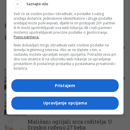
Saznajte više
Vaši će se osobni podaci obrađivati, a podatke s vašeg
uređaja (kolačiće, jedinstvene identifikatore i druge podatke
uređaja) može pohranjivati, dijeliti te im pristupati 201 partner
PROMO
ili ih može upotrebljavati ova web-lokacija. Mi i naši partneri
možemo upotrebljavati precizne podatke o geolociranju.
POVEZANE VIJESTI
Popis partnera.
Neki dobavljači mogu obrađivati vaše osobne podatke na
Predivne vijesti iz porodilišta: Srpska
temelju legitimnog interesa. Ako se ne slažete s tim, u
bogatija za još 27 beba
nastavku možete upravljati svojim opcijama. Potražite vezu pri
dnu ove stranice ili na izborniku web-lokacije za upravljanje
pristankom ili povlačenje pristanka u postavkama privatnosti i
kolačića.
Srpska ponosnija za 15 beba! U
porodilištima rođeno devet djevojčica
i šest dječaka
Pristajem
Lijepe vijesti iz Srpske: U
porodilištima za jedan dan rođene 32
Upravljanje opcijama
bebe
Mališani ogrijali srca roditelja: U
Srpskoj rođeno 27 beba