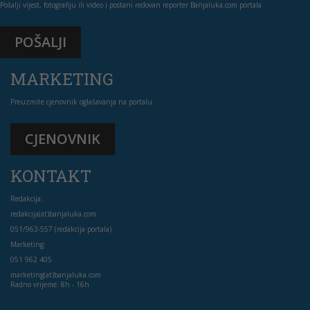
Pošalji vijest, fotografiju ili video i postani redovan reporter Banjaluka.com portala
POŠALJI
MARKETING
Preuzmite cjenovnik oglašavanja na portalu
CJENOVNIK
KONTAKT
Redakcija:
redakcija(at)banjaluka.com
051/963-557 (redakcija portala)
Marketing:
051 962 405
marketing(at)banjaluka.com
Radno vrijeme: 8h - 16h