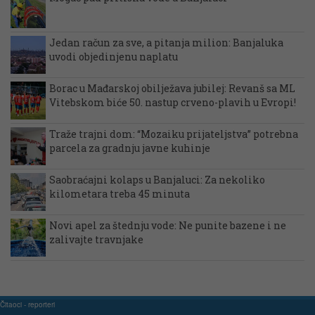
Jedan račun za sve, a pitanja milion: Banjaluka
uvodi objedinjenu naplatu
Borac u Mađarskoj obilježava jubilej: Revanš sa ML
Vitebskom biće 50. nastup crveno-plavih u Evropi!
Traže trajni dom: “Mozaiku prijateljstva” potrebna
parcela za gradnju javne kuhinje
Saobraćajni kolaps u Banjaluci: Za nekoliko
kilometara treba 45 minuta
Novi apel za štednju vode: Ne punite bazene i ne
zalivajte travnjake
Čitaoci - reporteri