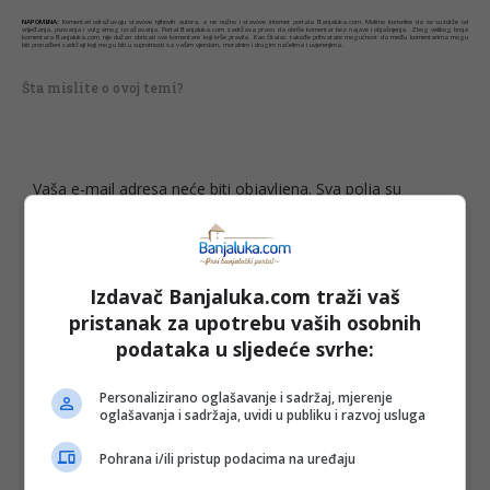
NAPOMENA:
Komentari odražavaju stavove njihovih autora, a ne nužno i stavove internet portala Banjaluka.com. Molimo korisnike da se suzdrže od
vrijeđanja, psovanja i vulgarnog izražavanja. Portal Banjaluka.com zadržava pravo da obriše komentar bez najave i objašnjenja. Zbog velikog broja
komentara Banjaluka.com nije dužan obrisati sve komentare koji krše pravila. Kao čitalac takođe prihvatate mogućnost da među komentarima mogu
biti pronađeni sadržaji koji mogu biti u suprotnosti sa vašim vjerskim, moralnim i drugim načelima i uvjerenjima.
Šta mislite o ovoj temi?
Vaša e-mail adresa neće biti objavljena. Sva polja su
obavezna!
Ime
*
Izdavač Banjaluka.com traži vaš
Email
*
pristanak za upotrebu vaših osobnih
podataka u sljedeće svrhe:
Komentar
Personalizirano oglašavanje i sadržaj, mjerenje
oglašavanja i sadržaja, uvidi u publiku i razvoj usluga
Pohrana i/ili pristup podacima na uređaju