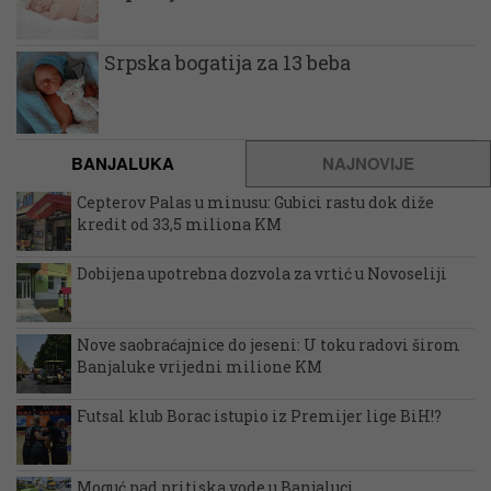
Srpska bogatija za 13 beba
BANJALUKA
NAJNOVIJE
Cepterov Palas u minusu: Gubici rastu dok diže
kredit od 33,5 miliona KM
Dobijena upotrebna dozvola za vrtić u Novoseliji
Nove saobraćajnice do jeseni: U toku radovi širom
Banjaluke vrijedni milione KM
Futsal klub Borac istupio iz Premijer lige BiH!?
Moguć pad pritiska vode u Banjaluci