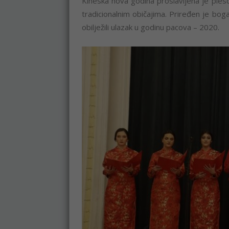
Kineska nova godina proslavljena je ples
tradicionalnim običajima. Priređen je boga
obilježili ulazak u godinu pacova – 2020.