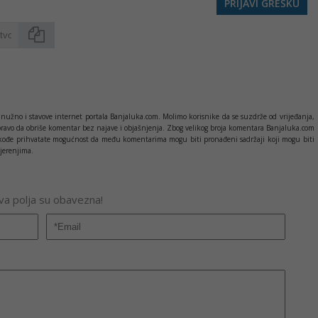
PRIJAVI GREŠKU
Kopirati
nužno i stavove internet portala Banjaluka.com. Molimo korisnike da se suzdrže od vrijeđanja,
pravo da obriše komentar bez najave i objašnjenja. Zbog velikog broja komentara Banjaluka.com
c takođe prihvatate mogućnost da među komentarima mogu biti pronađeni sadržaji koji mogu biti
jerenjima.
Sva polja su obavezna!