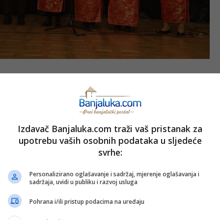
ajanin rekao je da Konfucijev institut prvi u Evropi po svojim
da je i jedan od najmlađih. Istakao je da je institut imao puno
o važno je naglasio izučavanje kineskog jezika.
približavaju se kultura, tradicija i običaji Kine i Srpske, a imao
Izdavač Banjaluka.com traži vaš pristanak za
avanju kulture dva naroda.
upotrebu vaših osobnih podataka u sljedeće
svrhe:
najavili smo otvaranje Konfucijeve učionice u Gimnaziji, a
Personalizirano oglašavanje i sadržaj, mjerenje oglašavanja i
ski program izučavanja kineskog jezika u okviru Filološkog
sadržaja, uvidi u publiku i razvoj usluga
stitucija, Vlade, resornog ministarstva, predsjednika
Pohrana i/ili pristup podacima na uređaju
 u Banjaluci.