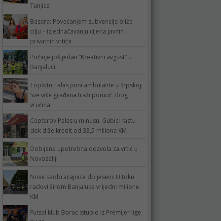
Tunjice
Basara: Povećanjem subvencija bliže
cilju – izjednačavanju cijena javnih i
privatnih vrtića
Počinje još jedan “Kreativni avgust” u
Banjaluci
Toplotni talas puni ambulante u Srpskoj:
Sve više građana traži pomoć zbog
vrućina
Cepterov Palas u minusu: Gubici rastu
dok diže kredit od 33,5 miliona KM
Dobijena upotrebna dozvola za vrtić u
Novoseliji
Nove saobraćajnice do jeseni: U toku
radovi širom Banjaluke vrijedni milione
KM
Futsal klub Borac istupio iz Premijer lige