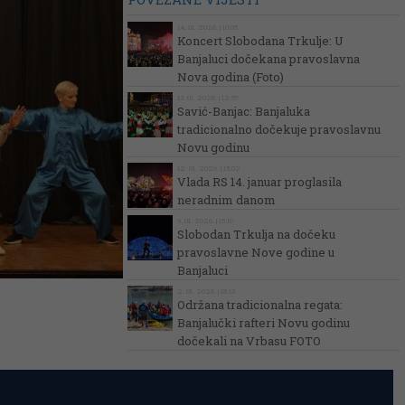
14. 01. 2026. | 10:05
Koncert Slobodana Trkulje: U
Banjaluci dočekana pravoslavna
Nova godina (Foto)
13. 01. 2026. | 12:57
Savić-Banjac: Banjaluka
tradicionalno dočekuje pravoslavnu
Novu godinu
12. 01. 2026. | 15:02
Vlada RS 14. januar proglasila
neradnim danom
9. 01. 2026. | 15:10
Slobodan Trkulja na dočeku
pravoslavne Nove godine u
Banjaluci
2. 01. 2026. | 18:13
Održana tradicionalna regata:
Banjalučki rafteri Novu godinu
dočekali na Vrbasu FOTO