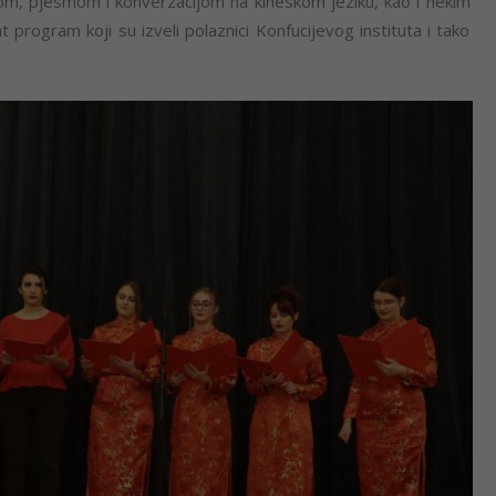
om, pjesmom i konverzacijom na kineskom jeziku, kao i nekim
t program koji su izveli polaznici Konfucijevog instituta i tako