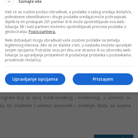
Saznajte više
institutu Univerziteta u Banjaluci Gao Jang pojasnila je da se
Vaši će se osobni podaci obrađivati, a podatke s vašeg uređaja (kolačiće,
ja u krugu porodice pri čemu se uživa u prazničkoj trpezi koju
jedinstvene identifikatore i druge podatke uređaja) može pohranjivati,
dijeliti te im pristupati 201 partner ili ih može upotrebljavati ova web-
a se na vrata i zidove ispisuju dobre želje za ukućane i da se u
lokacija. Mi i naši partneri možemo upotrebljavati precizne podatke o
geolociranju.
Popis partnera.
a novac.
Neki dobavljači mogu obrađivati vaše osobne podatke na temelju
legitimnog interesa. Ako se ne slažete s tim, u nastavku možete upravljati
će biti uspješna i da će donijeti bogatstvo, ali i ljubavi i
svojim opcijama. Potražite vezu pri dnu ove stranice ili na izborniku web-
lokacije za upravljanje pristankom ili povlačenje pristanka u postavkama
privatnosti i kolačića.
ka nova godina ili Praznik proljeća ove godine se obilježava
Upravljanje opcijama
Pristajem
program koji je spoj tradicionalnog i modernog, a učesnici su
uta, te studenti i učenici osnovnih i srednjih škola sa kojima