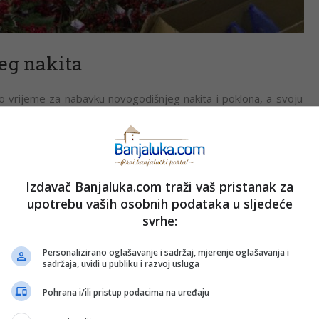
jeg nakita
vo vrijeme za nabavku novogodišnjeg nakita i poklona, a svoju
 za novogodišnje praznike.
te iz dana u dan. Naše najtraženije artikle čine jelke, nakit
e,” rekla je Sandra Kostić, poslovođa marketa “Slavija”.
Izdavač Banjaluka.com traži vaš pristanak za
upotrebu vaših osobnih podataka u sljedeće
svrhe:
Personalizirano oglašavanje i sadržaj, mjerenje oglašavanja i
sadržaja, uvidi u publiku i razvoj usluga
Pohrana i/ili pristup podacima na uređaju