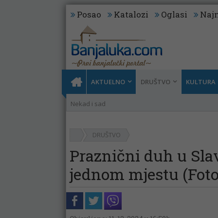
Posao
Katalozi
Oglasi
Najn
AKTUELNO
DRUŠTVO
KULTURA
Nekad i sad
DRUŠTVO
Praznični duh u Slav
jednom mjestu (Foto