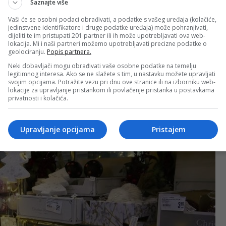
Saznajte više
Vaši će se osobni podaci obrađivati, a podatke s vašeg uređaja (kolačiće,
jedinstvene identifikatore i druge podatke uređaja) može pohranjivati,
dijeliti te im pristupati 201 partner ili ih može upotrebljavati ova web-
lokacija. Mi i naši partneri možemo upotrebljavati precizne podatke o
geolociranju.
Popis partnera.
Neki dobavljači mogu obrađivati vaše osobne podatke na temelju
legitimnog interesa. Ako se ne slažete s tim, u nastavku možete upravljati
svojim opcijama. Potražite vezu pri dnu ove stranice ili na izborniku web-
lokacije za upravljanje pristankom ili povlačenje pristanka u postavkama
privatnosti i kolačića.
Upravljanje opcijama
Pristajem