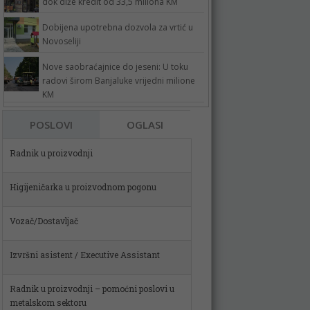
dok diže kredit od 33,5 miliona KM
Dobijena upotrebna dozvola za vrtić u
Novoseliji
Nove saobraćajnice do jeseni: U toku
radovi širom Banjaluke vrijedni milione
KM
POSLOVI
OGLASI
Higijeničarka u proizvodnom pogonu
Vozač/Dostavljač
Izvršni asistent / Executive Assistant
Radnik u proizvodnji – pomoćni poslovi u
metalskom sektoru
Spremačica