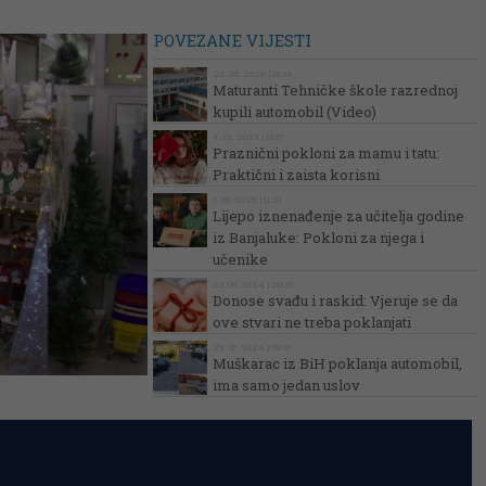
POVEZANE VIJESTI
22. 05. 2026. | 18:34
Maturanti Tehničke škole razrednoj
kupili automobil (Video)
4. 12. 2025. | 13:07
Praznični pokloni za mamu i tatu:
Praktični i zaista korisni
3. 06. 2025. | 11:21
Lijepo iznenađenje za učitelja godine
iz Banjaluke: Pokloni za njega i
učenike
23. 09. 2024. | 20:39
Donose svađu i raskid: Vjeruje se da
ove stvari ne treba poklanjati
29. 07. 2024. | 08:00
Muškarac iz BiH poklanja automobil,
ima samo jedan uslov