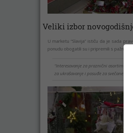
Veliki izbor novogodišn
U marketu “Slavija” ističu da je sada pra
ponudu obogatili su i pripremili s pažnjom
“Interesovanje za praznični asortiman ras
za ukrašavanje i posuđe za svečane trpez