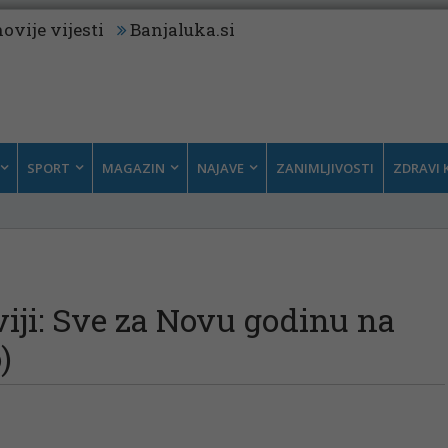
ovije vijesti
Banjaluka.si
SPORT
MAGAZIN
NAJAVE
ZANIMLJIVOSTI
ZDRAVI 
iji: Sve za Novu godinu na
)