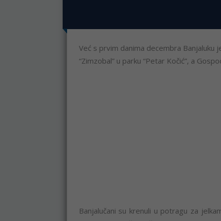
Već s prvim danima decembra Banjaluku je
“Zimzobal” u parku “Petar Kočić”, a Gospod
Banjalučani su krenuli u potragu za jelk