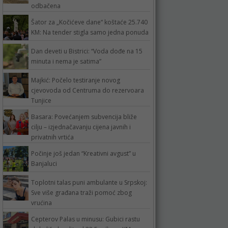
odbačena
Šator za „Kočićeve dane“ koštaće 25.740
KM: Na tender stigla samo jedna ponuda
Dan deveti u Bistrici: “Voda dođe na 15
minuta i nema je satima”
Majkić: Počelo testiranje novog
cjevovoda od Centruma do rezervoara
Tunjice
Basara: Povećanjem subvencija bliže
cilju – izjednačavanju cijena javnih i
privatnih vrtića
Počinje još jedan “Kreativni avgust” u
Banjaluci
Toplotni talas puni ambulante u Srpskoj:
Sve više građana traži pomoć zbog
vrućina
Cepterov Palas u minusu: Gubici rastu