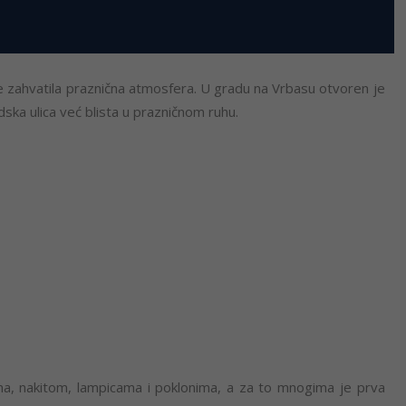
 zahvatila praznična atmosfera. U gradu na Vrbasu otvoren je
ska ulica već blista u prazničnom ruhu.
ama, nakitom, lampicama i poklonima, a za to mnogima je prva