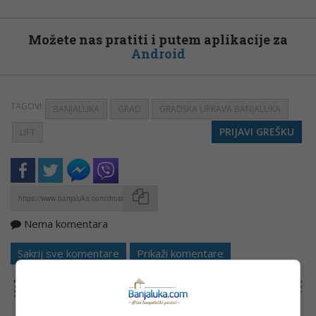
Možete nas pratiti i putem aplikacije za
Android
TAGOVI:
BANJALUKA
GRAD
GRADSKA UPRAVA BANJALUKA
PRIJAVI GREŠKU
LIFT
Nema komentara
Kopirati
Sakrij sve komentare
Prikaži komentare
NAPOMENA:
Komentari odražavaju stavove njihovih autora, a ne nužno i stavove internet portala Banjaluka.com. Molimo korisnike da se suzdrže od
vrijeđanja, psovanja i vulgarnog izražavanja. Portal Banjaluka.com zadržava pravo da obriše komentar bez najave i objašnjenja. Zbog velikog broja
komentara Banjaluka.com nije dužan obrisati sve komentare koji krše pravila. Kao čitalac takođe prihvatate mogućnost da među komentarima mogu
biti pronađeni sadržaji koji mogu biti u suprotnosti sa vašim vjerskim, moralnim i drugim načelima i uvjerenjima.