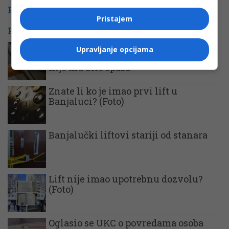
PROMO
Pristajem
POVEZANE VIJESTI
POGINUO RADNIK Otkačio se teretni
Upravljanje opcijama
lift, te priklještio nesrećnog čovjeka,
nije mu bilo spasa
Znate li ko je imao prvi lift u
Banjaluci? (Foto)
Banjalučki liftovi stariji od stanara
Lift nije imao upotrebnu dozvolu?
(Foto)
Oglasio se UKC o povredama osoba