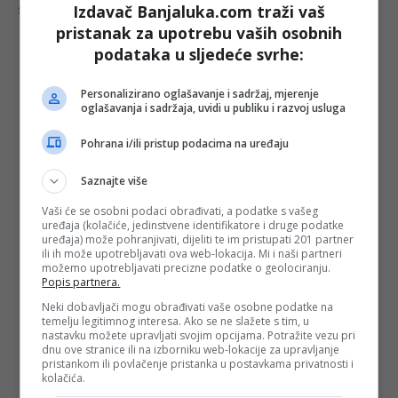
Izdavač Banjaluka.com traži vaš
Šta mislite o ovoj temi?
pristanak za upotrebu vaših osobnih
podataka u sljedeće svrhe:
Vaša e-mail adresa neće biti objavljena. Sva polja su
Personalizirano oglašavanje i sadržaj, mjerenje
oglašavanja i sadržaja, uvidi u publiku i razvoj usluga
obavezna!
Ime
*
Pohrana i/ili pristup podacima na uređaju
Saznajte više
Email
*
Vaši će se osobni podaci obrađivati, a podatke s vašeg
uređaja (kolačiće, jedinstvene identifikatore i druge podatke
Komentar
uređaja) može pohranjivati, dijeliti te im pristupati 201 partner
ili ih može upotrebljavati ova web-lokacija. Mi i naši partneri
možemo upotrebljavati precizne podatke o geolociranju.
Popis partnera.
Neki dobavljači mogu obrađivati vaše osobne podatke na
temelju legitimnog interesa. Ako se ne slažete s tim, u
nastavku možete upravljati svojim opcijama. Potražite vezu pri
dnu ove stranice ili na izborniku web-lokacije za upravljanje
pristankom ili povlačenje pristanka u postavkama privatnosti i
kolačića.