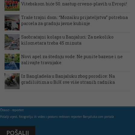
Vitebskom biće 50. nastup crveno-plavih u Evropi!
Traže trajni dom: “Mozaiku prijateljstva” potrebna
parcela za gradnju javne kuhinje
Saobraćajni kolaps u Banjaluci: Za nekoliko
kilometara treba 45 minuta
Novi apel za štednju vode: Ne punite bazene i ne
zalivajte travnjake
Iz Bangladeša u Banjaluku zbog porodice: Na
gradilištima u BiH sve više stranih radnika
Čitaoci - reporteri
Pošalji vijest, fotografiju ili video i postani redovan reporter Banjaluka.com portala
POŠALJI