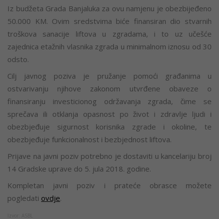
Iz budžeta Grada Banjaluka za ovu namjenu je obezbijeđeno
50.000 KM. Ovim sredstvima biće finansiran dio stvarnih
troškova sanacije liftova u zgradama, i to uz učešće
zajednica etažnih vlasnika zgrada u minimalnom iznosu od 30
odsto.
Cilj javnog poziva je pružanje pomoći građanima u
ostvarivanju njihove zakonom utvrđene obaveze o
finansiranju investicionog održavanja zgrada, čime se
sprečava ili otklanja opasnost po život i zdravlje ljudi i
obezbjeđuje sigurnost korisnika zgrade i okoline, te
obezbjeđuje funkcionalnost i bezbjednost liftova.
Prijave na javni poziv potrebno je dostaviti u kancelariju broj
14 Gradske uprave do 5. jula 2018. godine.
Kompletan javni poziv i prateće obrasce možete
pogledati
ovdje
.
Izvor:
ASBL