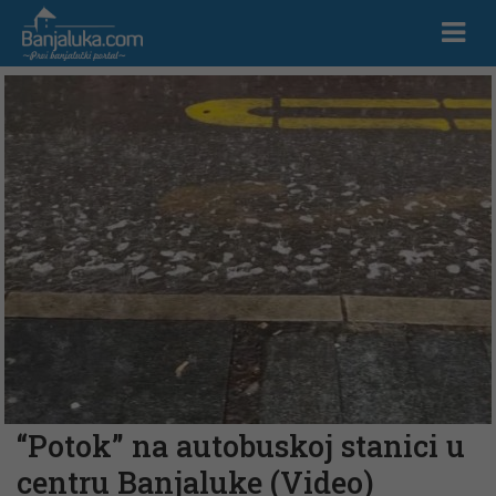
“Potok” na autobuskoj stanici u
centru Banjaluke (Video)