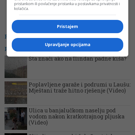
pristankom ili povlačenje pristanka u postavkama privatnosti i
kolačića.
Pristajem
PROMO
Upravljanje opcijama
POVEZANE VIJESTI
Šta znači ako na Ilindan padne kiša?
Poplavljene garaže i podrumi u Laušu:
Mještani traže hitno rješenje (Video)
Ulica u banjalučkom naselju pod
vodom nakon kratkotrajnog pljuska
(Video)