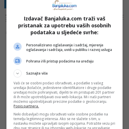
Sakrij sve komentare
Prikaži komentare
NAPOMENA:
Komentari odražavaju stavove njihovih autora, a ne nužno i stavove internet portala Banjaluka.com. Molimo korisnike da se suzdrže od
Izdavač Banjaluka.com traži vaš
vrijeđanja, psovanja i vulgarnog izražavanja. Portal Banjaluka.com zadržava pravo da obriše komentar bez najave i objašnjenja. Zbog velikog broja
komentara Banjaluka.com nije dužan obrisati sve komentare koji krše pravila. Kao čitalac takođe prihvatate mogućnost da među komentarima mogu
biti pronađeni sadržaji koji mogu biti u suprotnosti sa vašim vjerskim, moralnim i drugim načelima i uvjerenjima.
pristanak za upotrebu vaših osobnih
podataka u sljedeće svrhe:
Šta mislite o ovoj temi?
Personalizirano oglašavanje i sadržaj, mjerenje
oglašavanja i sadržaja, uvidi u publiku i razvoj usluga
Vaša e-mail adresa neće biti objavljena. Sva polja su
Pohrana i/ili pristup podacima na uređaju
obavezna!
Ime
*
Saznajte više
Vaši će se osobni podaci obrađivati, a podatke s vašeg
uređaja (kolačiće, jedinstvene identifikatore i druge podatke
Email
*
uređaja) može pohranjivati, dijeliti te im pristupati 201 partner
ili ih može upotrebljavati ova web-lokacija. Mi i naši partneri
možemo upotrebljavati precizne podatke o geolociranju.
Komentar
Popis partnera.
Neki dobavljači mogu obrađivati vaše osobne podatke na
temelju legitimnog interesa. Ako se ne slažete s tim, u
nastavku možete upravljati svojim opcijama. Potražite vezu pri
dnu ove stranice ili na izborniku web-lokacije za upravljanje