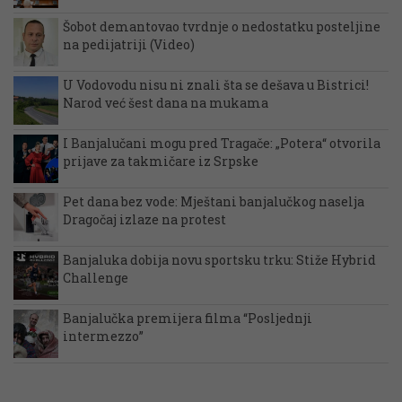
Šobot demantovao tvrdnje o nedostatku posteljine
na pedijatriji (Video)
U Vodovodu nisu ni znali šta se dešava u Bistrici!
Narod već šest dana na mukama
I Banjalučani mogu pred Tragače: „Potera“ otvorila
prijave za takmičare iz Srpske
Pet dana bez vode: Mještani banjalučkog naselja
Dragočaj izlaze na protest
Banjaluka dobija novu sportsku trku: Stiže Hybrid
Challenge
Banjalučka premijera filma “Posljednji
intermezzo”