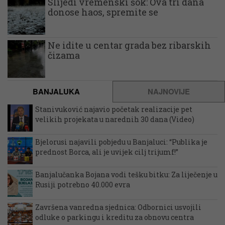
Slijedi vremenski šok: Ova tri dana
donose haos, spremite se
Ne idite u centar grada bez ribarskih
čizama
BANJALUKA
NAJNOVIJE
Stanivuković najavio početak realizacije pet
velikih projekata u narednih 30 dana (Video)
Bjelorusi najavili pobjedu u Banjaluci: “Publika je
prednost Borca, ali je uvijek cilj trijumf!”
Banjalučanka Bojana vodi tešku bitku: Za liječenje u
Rusiji potrebno 40.000 evra
Završena vanredna sjednica: Odbornici usvojili
odluke o parkingu i kreditu za obnovu centra