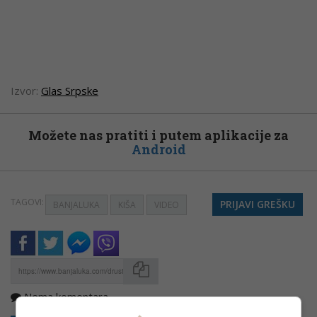
Izvor:
Glas Srpske
Možete nas pratiti i putem aplikacije za
Android
TAGOVI:
PRIJAVI GREŠKU
BANJALUKA
KIŠA
VIDEO
Nema komentara
Kopirati