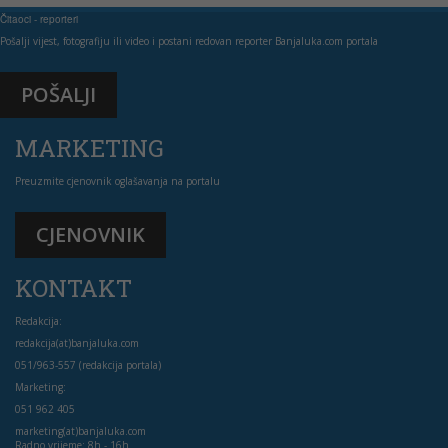
Čitaoci - reporteri
Pošalji vijest, fotografiju ili video i postani redovan reporter Banjaluka.com portala
POŠALJI
MARKETING
Preuzmite cjenovnik oglašavanja na portalu
CJENOVNIK
KONTAKT
Redakcija:
redakcija(at)banjaluka.com
051/963-557 (redakcija portala)
Marketing:
051 962 405
marketing(at)banjaluka.com
Radno vrijeme: 8h - 16h