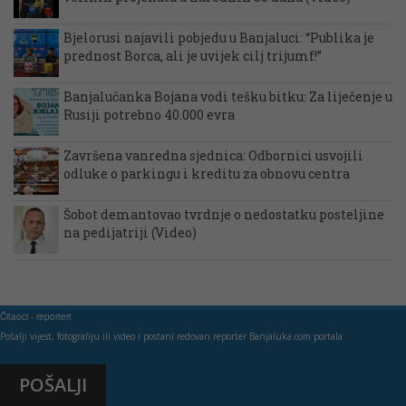
Bjelorusi najavili pobjedu u Banjaluci: “Publika je
prednost Borca, ali je uvijek cilj trijumf!”
Banjalučanka Bojana vodi tešku bitku: Za liječenje u
Rusiji potrebno 40.000 evra
Završena vanredna sjednica: Odbornici usvojili
odluke o parkingu i kreditu za obnovu centra
Šobot demantovao tvrdnje o nedostatku posteljine
na pedijatriji (Video)
Čitaoci - reporteri
Pošalji vijest, fotografiju ili video i postani redovan reporter Banjaluka.com portala
POŠALJI