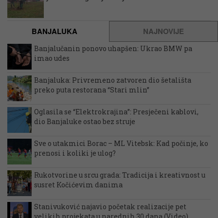
BANJALUKA
NAJNOVIJE
Banjalučanin ponovo uhapšen: Ukrao BMW pa
imao udes
Banjaluka: Privremeno zatvoren dio šetališta
preko puta restorana “Stari mlin”
Oglasila se “Elektrokrajina”: Presječeni kablovi,
dio Banjaluke ostao bez struje
Sve o utakmici Borac – ML Vitebsk: Kad počinje, ko
prenosi i koliki je ulog?
Rukotvorine u srcu grada: Tradicija i kreativnost u
susret Kočićevim danima
Stanivuković najavio početak realizacije pet
velikih projekata u narednih 30 dana (Video)