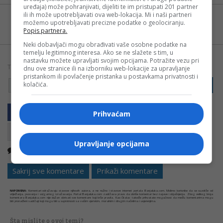
uređaja) može pohranjivati, dijeliti te im pristupati 201 partner
ili ih može upotrebljavati ova web-lokacija. Mi i naši partneri
Možete nas pratiti i putem aplikacije za
možemo upotrebljavati precizne podatke o geolociranju.
Android
Popis partnera.
Neki dobavljači mogu obrađivati vaše osobne podatke na
temelju legitimnog interesa. Ako se ne slažete s tim, u
nastavku možete upravljati svojim opcijama. Potražite vezu pri
TAGOVI:
dnu ove stranice ili na izborniku web-lokacije za upravljanje
BANJALUKA
DRVEĆE
FOTO
GRAD
pristankom ili povlačenje pristanka u postavkama privatnosti i
kolačića.
PRIJAVI GREŠKU
MISLIOPRIRODI
Prihvaćam
Upravljanje opcijama
Nema komentara
Kopirati
Sakrij sve komentare
Prikaži komentare
NAPOMENA:
Komentari odražavaju stavove njihovih autora, a ne nužno i stavove internet portala Banjaluka.com. Molimo korisnike da se suzdrže od
vrijeđanja, psovanja i vulgarnog izražavanja. Portal Banjaluka.com zadržava pravo da obriše komentar bez najave i objašnjenja. Zbog velikog broja
komentara Banjaluka.com nije dužan obrisati sve komentare koji krše pravila. Kao čitalac takođe prihvatate mogućnost da među komentarima mogu
biti pronađeni sadržaji koji mogu biti u suprotnosti sa vašim vjerskim, moralnim i drugim načelima i uvjerenjima.
Šta mislite o ovoj temi?