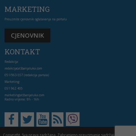
MARKETING
Preuzmite cjenovnik oglašavanja na portalu
CJENOVNIK
KONTAKT
Redakcija:
redakcija(at)banjaluka.com
051/963-557 (redakcija portala)
Marketing:
051 962 405
marketing(at)banjaluka.com
Radno vrijeme: 8h - 16h
Copyright. Sva prava zadržana. Zabranjeno preuzimanje sadržaja bez