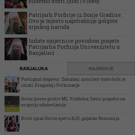
budemo dobri ljudi (Video)
Patrijarh Porfirije iz Donje Gradine:
Ovo je mjesto najstrašnije golgote
srpskog naroda
Izdate smjernice povodom posjete
Patrijarha Porfirija Univerzitetu u
Banjaluci
BANJALUKA
NAJNOVIJE
Postignut dogovor: Zalužani noću bez vode da bi je
imali Dragočaj i Potkozarje
Borac poveo protiv ML Vitebska: Savić pogodio za
erupciju oduševljenja
Bivši igrač Borca opet u BiH, pojačao Romaniju