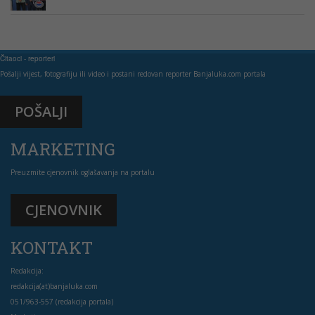
Čitaoci - reporteri
Pošalji vijest, fotografiju ili video i postani redovan reporter Banjaluka.com portala
POŠALJI
MARKETING
Preuzmite cjenovnik oglašavanja na portalu
CJENOVNIK
KONTAKT
Redakcija:
redakcija(at)banjaluka.com
051/963-557 (redakcija portala)