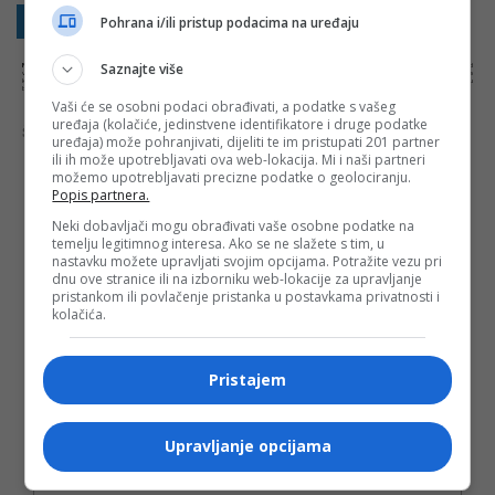
Sakrij sve komentare
Prikaži komentare
Pohrana i/ili pristup podacima na uređaju
Saznajte više
NAPOMENA:
Komentari odražavaju stavove njihovih autora, a ne nužno i stavove internet portala Banjaluka.com. Molimo korisnike da se suzdrže od
vrijeđanja, psovanja i vulgarnog izražavanja. Portal Banjaluka.com zadržava pravo da obriše komentar bez najave i objašnjenja. Zbog velikog broja
komentara Banjaluka.com nije dužan obrisati sve komentare koji krše pravila. Kao čitalac takođe prihvatate mogućnost da među komentarima mogu
biti pronađeni sadržaji koji mogu biti u suprotnosti sa vašim vjerskim, moralnim i drugim načelima i uvjerenjima.
Vaši će se osobni podaci obrađivati, a podatke s vašeg
uređaja (kolačiće, jedinstvene identifikatore i druge podatke
Šta mislite o ovoj temi?
uređaja) može pohranjivati, dijeliti te im pristupati 201 partner
ili ih može upotrebljavati ova web-lokacija. Mi i naši partneri
možemo upotrebljavati precizne podatke o geolociranju.
Popis partnera.
Neki dobavljači mogu obrađivati vaše osobne podatke na
Vaša e-mail adresa neće biti objavljena. Sva polja su
temelju legitimnog interesa. Ako se ne slažete s tim, u
obavezna!
nastavku možete upravljati svojim opcijama. Potražite vezu pri
dnu ove stranice ili na izborniku web-lokacije za upravljanje
Ime
*
pristankom ili povlačenje pristanka u postavkama privatnosti i
kolačića.
Email
*
Pristajem
Komentar
Upravljanje opcijama