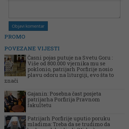
PROMO
POVEZANE VIJESTI
Časni pojas putuje na Svetu Goru :
Više od 800.000 vjernika mu se
poklonio, patrijarh Porfirije nosio
plavu odoru na liturgiji, evo šta to
znači
Gajanin: Posebna čast posjeta
patrijarha Porfirija Pravnom
fakultetu
Patrijarh Porfirije uputio poruku
mladima: Treba da se trudimo da