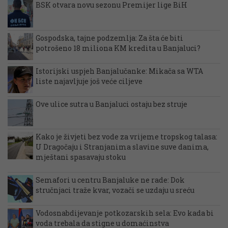
BSK otvara novu sezonu Premijer lige BiH
Gospodska, tajne podzemlja: Za šta će biti
potrošeno 18 miliona KM kredita u Banjaluci?
Istorijski uspjeh Banjalučanke: Mikača sa WTA
liste najavljuje još veće ciljeve
Ove ulice sutra u Banjaluci ostaju bez struje
Kako je živjeti bez vode za vrijeme tropskog talasa:
U Dragočaju i Stranjanima slavine suve danima,
mještani spasavaju stoku
Semafori u centru Banjaluke ne rade: Dok
stručnjaci traže kvar, vozači se uzdaju u sreću
Vodosnabdijevanje potkozarskih sela: Evo kada bi
voda trebala da stigne u domaćinstva