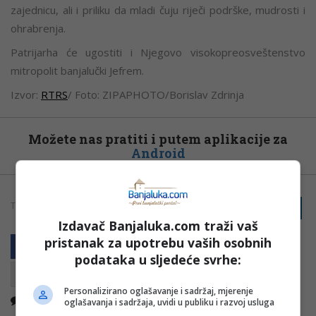
zajednicu, ali i priliku da mladi čuju riječi podrške, mudrosti i
ohrabrenja.
Patrijarha će ugostiti i Njegovo visokopreosveštenstvo
mitropolit banjalučki Jefrem.
Izvor:
RTRS
/ Foto:
ZIPAPHOTO/Borislav Zdrinja
Možete nas pratiti i putem aplikacije za
Android
TAGOVI:
PRIJAVI GREŠKU
BANJALUKA
PATRIJARH PORFIRIJE
Izdavač Banjaluka.com traži vaš
pristanak za upotrebu vaših osobnih
podataka u sljedeće svrhe:
Personalizirano oglašavanje i sadržaj, mjerenje
Nema komentara
Kopirati
oglašavanja i sadržaja, uvidi u publiku i razvoj usluga