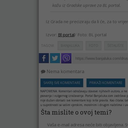
kažu iz Gradske uprave za BL portal.
Iz Grada ne preciziraju da li će, za to vrije
Izvor:
Bl portal
/ Foto: BL portal
TAGOVI:
BANJALUKA
FOTO
ŠETALIŠTE
Nema komentara
SAKRIJ SVE KOMENTARE
PRIKAŽI KOMENTARE
NAPOMENA:
Komentari odražavaju stavove njihovih autora, a ne 
psovanja i vulgarnog izražavanja. Portal Banjaluka.com zadržava 
nije dužan obrisati sve komentare koji krše pravila. Kao čitala
u suprotnosti sa vašim vjerskim, moralnim i drugim načelima i uv
Šta mislite o ovoj temi?
Vaša e-mail adresa neće biti objavljena. 