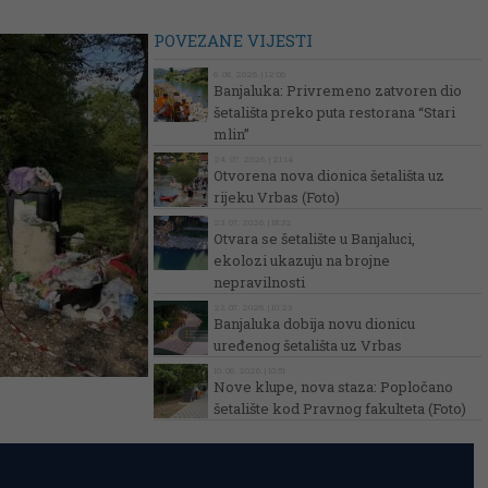
POVEZANE VIJESTI
6. 08. 2026. | 12:06
Banjaluka: Privremeno zatvoren dio
šetališta preko puta restorana “Stari
mlin”
24. 07. 2026. | 21:14
Otvorena nova dionica šetališta uz
rijeku Vrbas (Foto)
23. 07. 2026. | 18:32
Otvara se šetalište u Banjaluci,
ekolozi ukazuju na brojne
nepravilnosti
23. 07. 2026. | 10:23
Banjaluka dobija novu dionicu
uređenog šetališta uz Vrbas
10. 06. 2026. | 10:51
Nove klupe, nova staza: Popločano
šetalište kod Pravnog fakulteta (Foto)