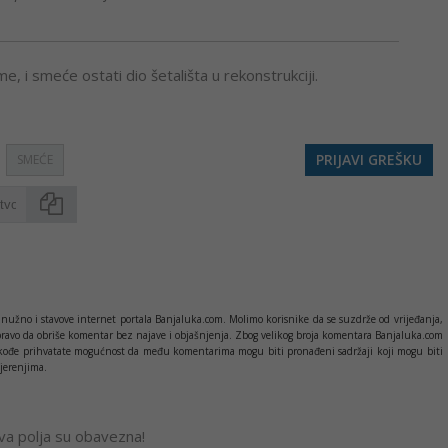
me, i smeće ostati dio šetališta u rekonstrukciji.
PRIJAVI GREŠKU
SMEĆE
Kopirati
nužno i stavove internet portala Banjaluka.com. Molimo korisnike da se suzdrže od vrijeđanja,
pravo da obriše komentar bez najave i objašnjenja. Zbog velikog broja komentara Banjaluka.com
c takođe prihvatate mogućnost da među komentarima mogu biti pronađeni sadržaji koji mogu biti
jerenjima.
Sva polja su obavezna!