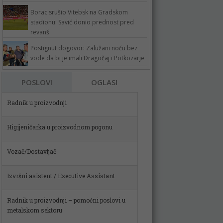
Borac srušio Vitebsk na Gradskom
stadionu: Savić donio prednost pred
revanš
Postignut dogovor: Zalužani noću bez
vode da bi je imali Dragočaj i Potkozarje
POSLOVI
OGLASI
Higijeničarka u proizvodnom pogonu
Vozač/Dostavljač
Izvršni asistent / Executive Assistant
Radnik u proizvodnji – pomoćni poslovi u
metalskom sektoru
Spremačica