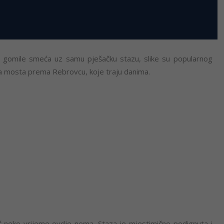
 i gomile smeća uz samu pješačku stazu, slike su popularnog
ja mosta prema Rebrovcu, koje traju danima.
eć neko vrijeme ovdje nema. Staza je mjestimično podignuta i