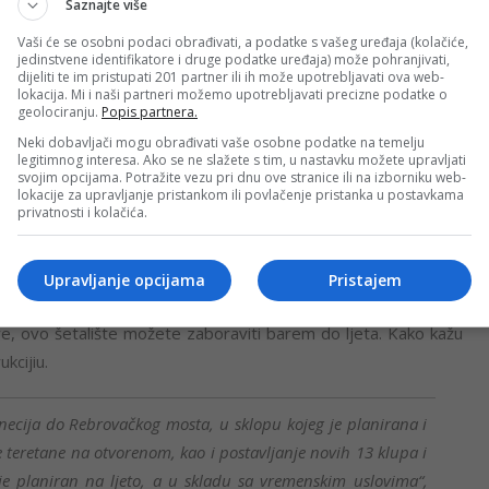
Saznajte više
Vaši će se osobni podaci obrađivati, a podatke s vašeg uređaja (kolačiće,
jedinstvene identifikatore i druge podatke uređaja) može pohranjivati,
dijeliti te im pristupati 201 partner ili ih može upotrebljavati ova web-
lokacija. Mi i naši partneri možemo upotrebljavati precizne podatke o
geolociranju.
Popis partnera.
Neki dobavljači mogu obrađivati vaše osobne podatke na temelju
veče, ili bih od Studentskog doma do Kampusa išla ovim
legitimnog interesa. Ako se ne slažete s tim, u nastavku možete upravljati
svojim opcijama. Potražite vezu pri dnu ove stranice ili na izborniku web-
eko Venecija mosta. Em je ružno, em se sva isprljam”, kaže
lokacije za upravljanje pristankom ili povlačenje pristanka u postavkama
privatnosti i kolačića.
Upravljanje opcijama
Pristajem
, ovo šetalište možete zaboraviti barem do ljeta. Kako kažu
kcijiu.
enecija do Rebrovačkog mosta, u sklopu kojeg je planirana i
 teretane na otvorenom, kao i postavljanje novih 13 klupa i
je planiran na ljeto, a u skladu sa vremenskim uslovima“,