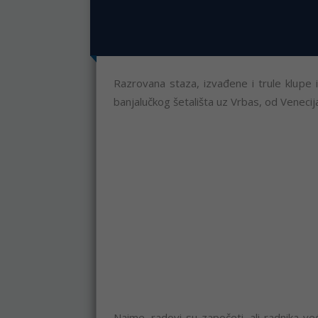
Razrovana staza, izvađene i trule klupe
banjalučkog šetališta uz Vrbas, od Veneci
Naime, radovi su započeti, ali radnika v