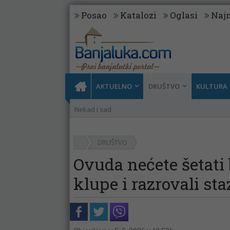
Posao
Katalozi
Oglasi
Najn
AKTUELNO
DRUŠTVO
KULTURA
Nekad i sad
DRUŠTVO
Ovuda nećete šetati b
klupe i razrovali staz