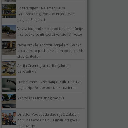
Vozači bijesni: Ne smanjuju se
saobraćajne gužve kod Prijedorske
petlje u Banjaluci
Vozila idu, kružni tok pod trakama: Smije
li se ovako voziti kod „Škorpiona“ (Foto)
Nova pravila u centru Banjaluke: Gajeva
ulica uskoro pod kontrolom potapajućih
stubića (Foto)
Akcija Crvenog krsta: Banjalučani
darovali krv
Suve slavine u više banjalučkih ulica: Evo
gdje ekipe Vodovoda izlaze na teren
Zatvorena ulica zbog radova
Direktor Vodovoda dao riječ: Zalužani
noću bez vode da bi je imali Dragočaj i
Potkozarje