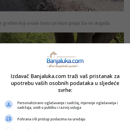
građani koji ovuda često prolaze pitaju šta se događa.
Izdavač Banjaluka.com traži vaš pristanak za
upotrebu vaših osobnih podataka u sljedeće
svrhe:
Personalizirano oglašavanje i sadržaj, mjerenje oglašavanja i
sadržaja, uvidi u publiku i razvoj usluga
Pohrana i/ili pristup podacima na uređaju