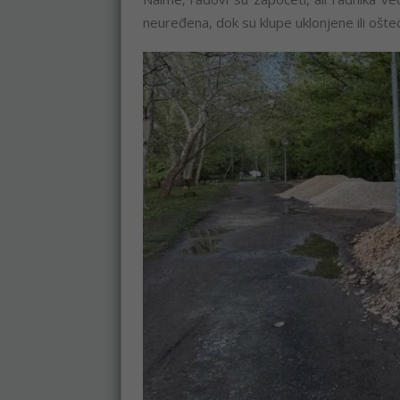
neuređena, dok su klupe uklonjene ili ošte