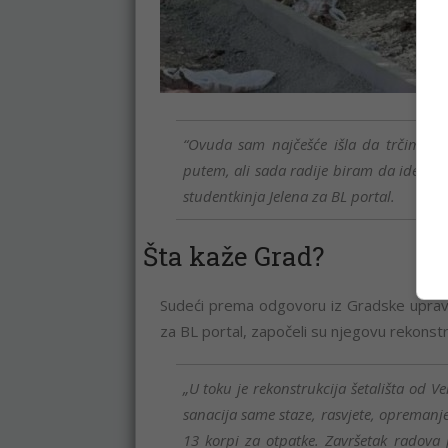
“Ovuda sam najčešće išla da trčim na
putem, ali sada radije biram da idem pr
studentkinja Jelena za BL portal.
Šta kaže Grad?
Sudeći prema odgovoru iz Gradske uprave
za BL portal, započeli su njegovu rekonstru
„U toku je rekonstrukcija šetališta od V
sanacija same staze, rasvjete, opremanje
13 korpi za otpatke. Završetak radova 