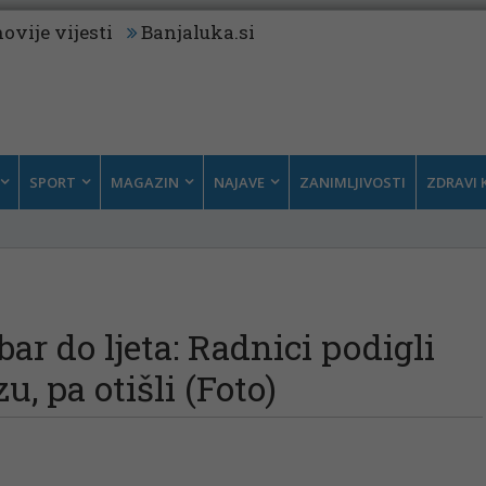
ovije vijesti
Banjaluka.si
SPORT
MAGAZIN
NAJAVE
ZANIMLJIVOSTI
ZDRAVI 
ar do ljeta: Radnici podigli
u, pa otišli (Foto)