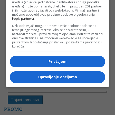
uređaja (kolačiće, jedinstvene identifikatore i druge podatke
uređaja) može pohranjivati, dijeliti te im pristupati 201 partner
ili ih može upotrebljavati ova web-lokacija. Mi i naši partneri
možemo upotrebljavati precizne podatke o geolociranju.
Vaša e-mail adresa neće biti objavljena. Sva polja su
Popis partnera.
obavezna!
Neki dobavljači mogu obrađivati vaše osobne podatke na
Ime
*
temelju legitimnog interesa. Ako se ne slažete s tim, u
nastavku možete upravljati svojim opcijama. Potražite vezu pri
dnu ove stranice ili na izborniku web-lokacije za upravljanje
pristankom ili povlačenje pristanka u postavkama privatnosti i
Email
*
kolačića.
Komentar
Pristajem
Upravljanje opcijama
PROMO