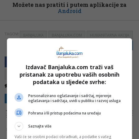
Možete nas pratiti i putem aplikacije za
Android
TAGOVI:
BANJALUKA
BANJALUKA.COM
HUMANITARNA AKCIJA
PRIJAVI GREŠKU
Izdavač Banjaluka.com traži vaš
pristanak za upotrebu vaših osobnih
podataka u sljedeće svrhe:
Nema komentara
Kopirati
Personalizirano oglašavanje i sadržaj, mjerenje
Sakrij sve komentare
Prikaži komentare
oglašavanja i sadržaja, uvidi u publiku i razvoj usluga
NAPOMENA:
Komentari odražavaju stavove njihovih autora, a ne nužno i stavove internet portala Banjaluka.com. Molimo korisnike da se suzdrže od
Pohrana i/ili pristup podacima na uređaju
vrijeđanja, psovanja i vulgarnog izražavanja. Portal Banjaluka.com zadržava pravo da obriše komentar bez najave i objašnjenja. Zbog velikog broja
komentara Banjaluka.com nije dužan obrisati sve komentare koji krše pravila. Kao čitalac takođe prihvatate mogućnost da među komentarima mogu
biti pronađeni sadržaji koji mogu biti u suprotnosti sa vašim vjerskim, moralnim i drugim načelima i uvjerenjima.
Saznajte više
Šta mislite o ovoj temi?
Vaši će se osobni podaci obrađivati, a podatke s vašeg