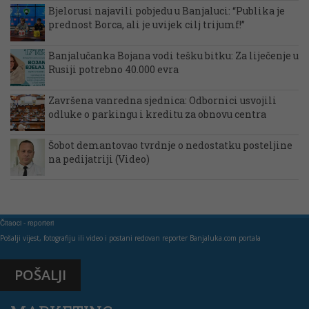
Bjelorusi najavili pobjedu u Banjaluci: “Publika je
prednost Borca, ali je uvijek cilj trijumf!”
Banjalučanka Bojana vodi tešku bitku: Za liječenje u
Rusiji potrebno 40.000 evra
Završena vanredna sjednica: Odbornici usvojili
odluke o parkingu i kreditu za obnovu centra
Šobot demantovao tvrdnje o nedostatku posteljine
na pedijatriji (Video)
Čitaoci - reporteri
Pošalji vijest, fotografiju ili video i postani redovan reporter Banjaluka.com portala
POŠALJI