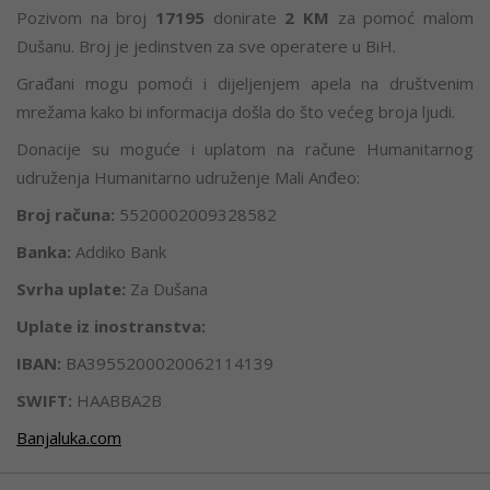
Pozivom na broj
17195
donirate
2 KM
za pomoć malom
Dušanu. Broj je jedinstven za sve operatere u BiH.
Građani mogu pomoći i dijeljenjem apela na društvenim
mrežama kako bi informacija došla do što većeg broja ljudi.
Donacije su moguće i uplatom na račune Humanitarnog
udruženja Humanitarno udruženje Mali Anđeo:
Broj računa:
5520002009328582
Banka:
Addiko Bank
Svrha uplate:
Za Dušana
Uplate iz inostranstva:
IBAN:
BA3955200020062114139
SWIFT:
HAABBA2B
Banjaluka.com