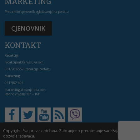
MARKETING
Preuzmite cjenovnik oglašavanja na portalu
CJENOVNIK
KONTAKT
Redakcija:
redakcija(at)banjaluka.com
051/963-557 (redakcija portala)
Marketing:
051 962 405
marketing(at)banjaluka.com
Radno vrijeme: 8h - 16h
Copyright. Sva prava zadržana. Zabranjeno preuzimanje sadržaja bez
dozvole izdavača.