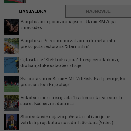
BANJALUKA
NAJNOVIJE
Banjalučanin ponovo uhapšen: Ukrao BMW pa
imao udes
Banjaluka: Privremeno zatvoren dio šetališta
preko puta restorana “Stari mlin”
Oglasila se “Elektrokrajina”: Presječeni kablovi,
dio Banjaluke ostao bez struje
Sve o utakmici Borac – ML Vitebsk: Kad počinje, ko
prenosi i koliki je ulog?
Rukotvorine u srcu grada: Tradicija i kreativnost u
susret Kočićevim danima
Stanivuković najavio početak realizacije pet
velikih projekata u narednih 30 dana (Video)