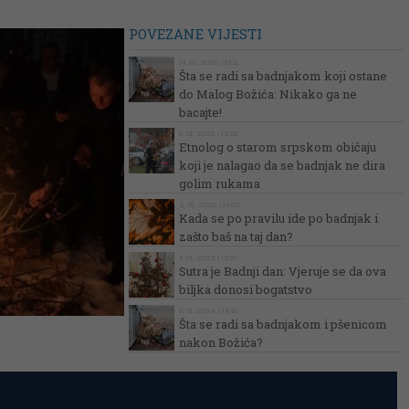
POVEZANE VIJESTI
14. 01. 2026. | 15:11
Šta se radi sa badnjakom koji ostane
do Malog Božića: Nikako ga ne
bacajte!
6. 01. 2026. | 12:00
Etnolog o starom srpskom običaju
koji je nalagao da se badnjak ne dira
golim rukama
2. 01. 2026. | 19:02
Kada se po pravilu ide po badnjak i
zašto baš na taj dan?
5. 01. 2025. | 13:33
Sutra je Badnji dan: Vjeruje se da ova
biljka donosi bogatstvo
8. 01. 2024. | 14:16
Šta se radi sa badnjakom i pšenicom
nakon Božića?