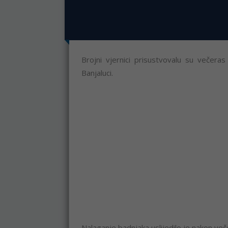
Brojni vjernici prisustvovalu su večera
Banjaluci.
Nalaganje badnjaka uslijedilo je nakon ve