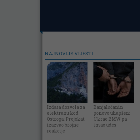
NAJNOVIJE VIJESTI
Izdata dozvola za
Banjalučanin
elektranu kod
ponovo uhapšen:
Ostroga: Projekat
Ukrao BMW pa
izazvao brojne
imao udes
reakcije