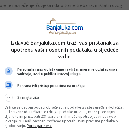
oje je naznačenje čovjeka i da o tome treba razmišljati i ovog
Badnji dan, pripremajući se za Božić.
avoslavnim hramovima najavljuje se Rođenje Spasitelja, čiji se
Izdavač Banjaluka.com traži vaš pristanak za
vremena i kao najradosniji događaj za hrišćanstvo.
upotrebu vaših osobnih podataka u sljedeće
svrhe:
Personalizirano oglašavanje i sadržaj, mjerenje oglašavanja i
PRIJAVI GREŠKU
sadržaja, uvidi u publiku i razvoj usluga
Pohrana i/ili pristup podacima na uređaju
Kopirati
Saznajte više
Vaši će se osobni podaci obrađivati, a podatke s vašeg uređaja (kolačiće,
jedinstvene identifikatore i druge podatke uređaja) može pohranjivati,
dijeliti te im pristupati 201 partner ili ih može upotrebljavati ova web-
nužno i stavove internet portala Banjaluka.com. Molimo korisnike da se suzdrže od vrijeđanja,
lokacija. Mi i naši partneri možemo upotrebljavati precizne podatke o
pravo da obriše komentar bez najave i objašnjenja. Zbog velikog broja komentara Banjaluka.com
geolociranju.
Popis partnera.
c takođe prihvatate mogućnost da među komentarima mogu biti pronađeni sadržaji koji mogu biti