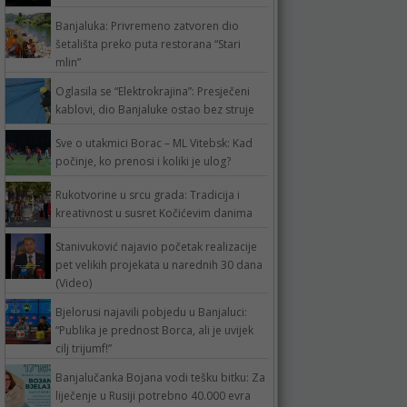
Banjaluka: Privremeno zatvoren dio
šetališta preko puta restorana “Stari
mlin”
Oglasila se “Elektrokrajina”: Presječeni
kablovi, dio Banjaluke ostao bez struje
Sve o utakmici Borac – ML Vitebsk: Kad
počinje, ko prenosi i koliki je ulog?
Rukotvorine u srcu grada: Tradicija i
kreativnost u susret Kočićevim danima
Stanivuković najavio početak realizacije
pet velikih projekata u narednih 30 dana
(Video)
Bjelorusi najavili pobjedu u Banjaluci:
“Publika je prednost Borca, ali je uvijek
cilj trijumf!”
Banjalučanka Bojana vodi tešku bitku: Za
liječenje u Rusiji potrebno 40.000 evra