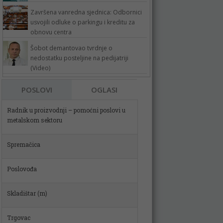
Završena vanredna sjednica: Odbornici
usvojili odluke o parkingu i kreditu za
obnovu centra
Šobot demantovao tvrdnje o
nedostatku posteljine na pedijatriji
(Video)
POSLOVI
OGLASI
Spremačica
Poslovođa
Skladištar (m)
Trgovac
Izlagač robe (m/ž)