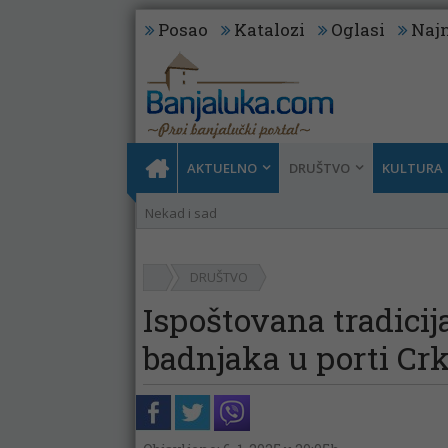
Posao
Katalozi
Oglasi
Najn
AKTUELNO
DRUŠTVO
KULTURA
Nekad i sad
DRUŠTVO
Ispoštovana tradicij
badnjaka u porti Cr