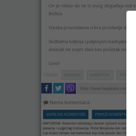
On je rekao da se iz ovog događaja vidi k
Božića.
Srpska pravoslavna crkva proslavlja danas 
Službama bdenja i paljenjem badnjaka u pr
dolazak na svijet slavi kao početak novog 
Izvor:
TAGOVI:
BADNJAK
BANJALUKA
PRAZNICI
Nema komentara
SAKRIJ SVE KOMENTARE
PRIKAŽI KOMENTARE
NAPOMENA:
Komentari odražavaju stavove njihovih autora, a ne 
psovanja i vulgarnog izražavanja. Portal Banjaluka.com zadržava 
nije dužan obrisati sve komentare koji krše pravila. Kao čitala