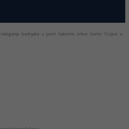
s nalaganju badnjaka u porti Saborne crkve Svete Trojice u
černjeg bogosluženja.