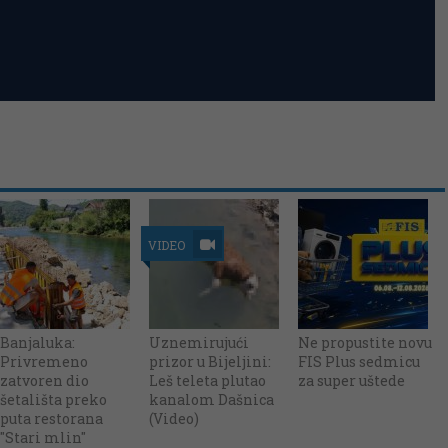
VIDEO
Banjaluka:
Uznemirujući
Ne propustite novu
Privremeno
prizor u Bijeljini:
FIS Plus sedmicu
zatvoren dio
Leš teleta plutao
za super uštede
šetališta preko
kanalom Dašnica
puta restorana
(Video)
"Stari mlin"