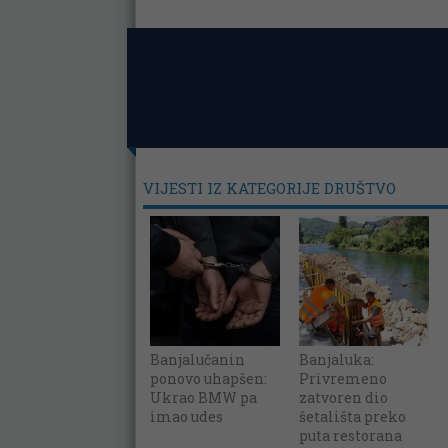
VIJESTI IZ KATEGORIJE DRUŠTVO
Banjalučanin
Banjaluka:
ponovo uhapšen:
Privremeno
Ukrao BMW pa
zatvoren dio
imao udes
šetališta preko
puta restorana