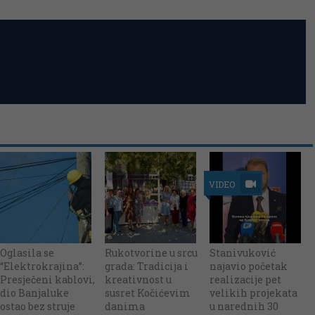
VIDEO
Oglasila se
Rukotvorine u srcu
Stanivuković
“Elektrokrajina”:
grada: Tradicija i
najavio početak
Presječeni kablovi,
kreativnost u
realizacije pet
dio Banjaluke
susret Kočićevim
velikih projekata
ostao bez struje
danima
u narednih 30