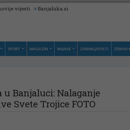
ovije vijesti
Banjaluka.si
SPORT
MAGAZIN
NAJAVE
ZANIMLJIVOSTI
ZDRAVI 
a u Banjaluci: Nalaganje
kve Svete Trojice FOTO