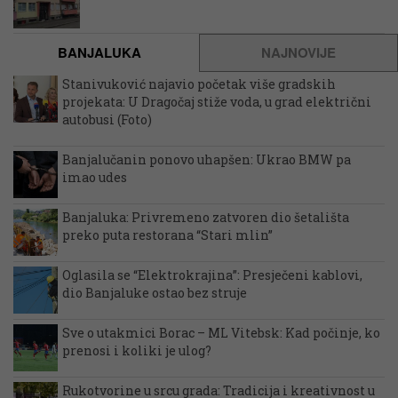
BANJALUKA
NAJNOVIJE
Stanivuković najavio početak više gradskih
projekata: U Dragočaj stiže voda, u grad električni
autobusi (Foto)
Banjalučanin ponovo uhapšen: Ukrao BMW pa
imao udes
Banjaluka: Privremeno zatvoren dio šetališta
preko puta restorana “Stari mlin”
Oglasila se “Elektrokrajina”: Presječeni kablovi,
dio Banjaluke ostao bez struje
Sve o utakmici Borac – ML Vitebsk: Kad počinje, ko
prenosi i koliki je ulog?
Rukotvorine u srcu grada: Tradicija i kreativnost u