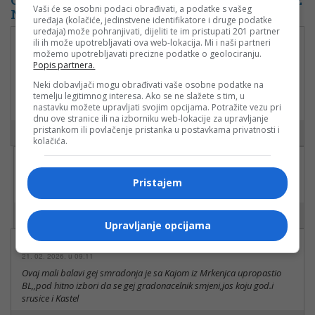
Vaši će se osobni podaci obrađivati, a podatke s vašeg
NA ZGRADAMA U CENTRU BANJALUKE
uređaja (kolačiće, jedinstvene identifikatore i druge podatke
uređaja) može pohranjivati, dijeliti te im pristupati 201 partner
Zoran
ili ih može upotrebljavati ova web-lokacija. Mi i naši partneri
možemo upotrebljavati precizne podatke o geolociranju.
21. 02. 2026. u 07:36
Popis partnera.
U Aleji Sv.Save sve sami advokati i notari, jadni jedva kraj s krajem
spajaju nemogi sebi ni poslovne prostore dovesti u red. Kad će biti
Neki dobavljači mogu obrađivati vaše osobne podatke na
urađene fadade na neboderima u Boriku. To je već25 godina u planu.
temelju legitimnog interesa. Ako se ne slažete s tim, u
nastavku možete upravljati svojim opcijama. Potražite vezu pri
Ili je Banjaluka i ovaj put samo najuži centar
dnu ove stranice ili na izborniku web-lokacije za upravljanje
pristankom ili povlačenje pristanka u postavkama privatnosti i
kolačića.
Бероња Ђ
22. 02. 2026. u 09:59
Pristajem
Биће нове фасаде и стари прозори на новим зградама.
Upravljanje opcijama
Bane
21. 02. 2026. u 09:11
Ovaj mali balavi gej smradonja je sa Kajom iz Mrkenjca upropastio
BL,,pod hitno izbori da se gej gradonacelnik smjeni,jos koju god.i
srusice i Kastel