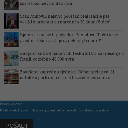
susret Kočićevim danima
Stanivuković najavio početak realizacije pet
velikih projekata u narednih 30 dana (Video)
Bjelorusi najavili pobjedu u Banjaluci: “Publika je
prednost Borca, ali je uvijek cilj trijumf!”
Banjalučanka Bojana vodi tešku bitku: Za liječenje u
Rusiji potrebno 40.000 evra
Završena vanredna sjednica: Odbornici usvojili
odluke o parkingu i kreditu za obnovu centra
Čitaoci - reporteri
Pošalji vijest, fotografiju ili video i postani redovan reporter Banjaluka.com portala
POŠALJI