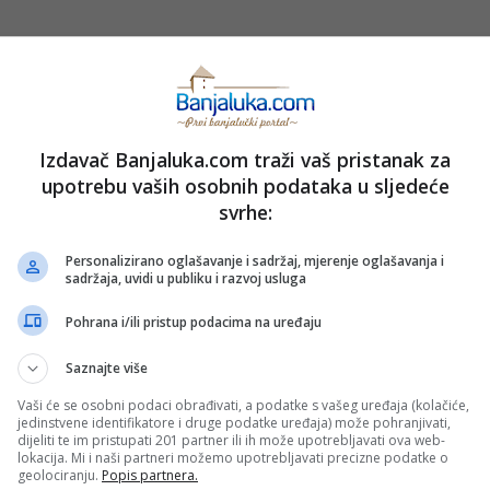
Izdavač Banjaluka.com traži vaš pristanak za
upotrebu vaših osobnih podataka u sljedeće
svrhe:
Personalizirano oglašavanje i sadržaj, mjerenje oglašavanja i
sadržaja, uvidi u publiku i razvoj usluga
PRIJAVI GREŠKU
OTO
POŽAR
VATROGASCI
Pohrana i/ili pristup podacima na uređaju
Saznajte više
Kopirati
Vaši će se osobni podaci obrađivati, a podatke s vašeg uređaja (kolačiće,
jedinstvene identifikatore i druge podatke uređaja) može pohranjivati,
dijeliti te im pristupati 201 partner ili ih može upotrebljavati ova web-
lokacija. Mi i naši partneri možemo upotrebljavati precizne podatke o
nužno i stavove internet portala Banjaluka.com. Molimo korisnike da se suzdrže od vrijeđanja,
geolociranju.
Popis partnera.
pravo da obriše komentar bez najave i objašnjenja. Zbog velikog broja komentara Banjaluka.com