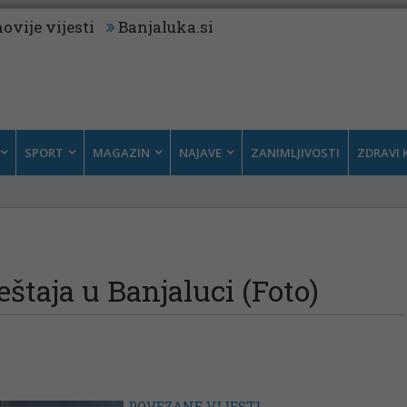
ovije vijesti
Banjaluka.si
SPORT
MAGAZIN
NAJAVE
ZANIMLJIVOSTI
ZDRAVI 
eštaja u Banjaluci (Foto)
POVEZANE VIJESTI