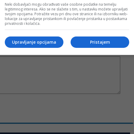
c takođe prihvatate mogućnost da među komentarima mogu biti pronađeni sadržaji koji mogu biti
Neki dobavljači mogu obrađivati vaše osobne podatke na temelju
jerenjima.
legitimnog interesa. Ako se ne slažete s tim, u nastavku možete upravljati
svojim opcijama. Potražite vezu pri dnu ove stranice ili na izborniku web-
lokacije za upravljanje pristankom ili povlačenje pristanka u postavkama
privatnosti i kolačića.
Sva polja su obavezna!
Upravljanje opcijama
Pristajem