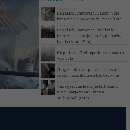
7. 08. 2026. | 12:58
Banjalučki vatrogasci u akciji: Više
intervencija na području grada (Foto)
5. 08. 2026. | 10:28
Banjalučki vatrogasci imali više
intervencija: Gorjele kuća, plantaža,
livada i šuma (Foto)
2. 08. 2026. | 17:16
Na području Trebinja aktivni požari u
više sela
1. 08. 2026. | 15:08
Zbog visoke temperature učestali
požari, najkritičnije u Hercegovini
31. 07. 2026. | 09:23
Vatrogasci na licu mjesta: Požar u
krugu banjalučke “Livnice
Jelšingrad” (Foto)