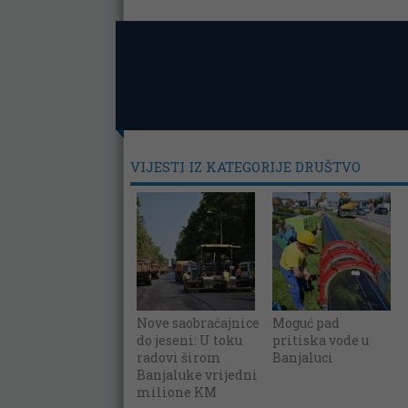
VIJESTI IZ KATEGORIJE DRUŠTVO
Nove saobraćajnice
Moguć pad
do jeseni: U toku
pritiska vode u
radovi širom
Banjaluci
Banjaluke vrijedni
milione KM