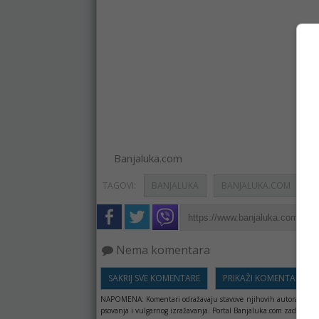
Banjaluka.com
TAGOVI:
BANJALUKA
BANJALUKA.COM
F
Nema komentara
SAKRIJ SVE KOMENTARE
PRIKAŽI KOMENTARE
NAPOMENA:
Komentari odražavaju stavove njihovih autora, a ne 
psovanja i vulgarnog izražavanja. Portal Banjaluka.com zadržava 