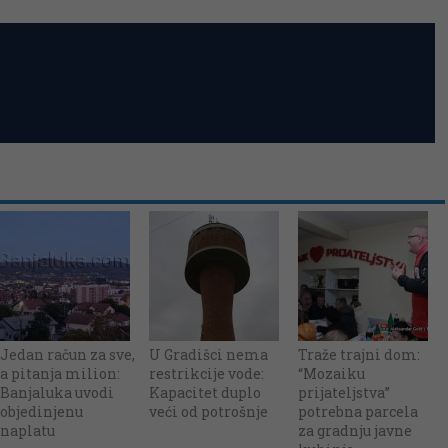
Jedan račun za sve,
U Gradišci nema
Traže trajni dom:
a pitanja milion:
restrikcije vode:
“Mozaiku
Banjaluka uvodi
Kapacitet duplo
prijateljstva”
objedinjenu
veći od potrošnje
potrebna parcela
naplatu
za gradnju javne