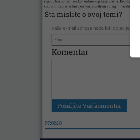
nije dužan obrisati sve komentare koji krše pravila. Kao čitala
u suprotnosti sa vašim vjerskim, moralnim i drugim načelima i uv
Šta mislite o ovoj temi?
Vaša e-mail adresa neće biti objavljena. 
Komentar
PROMO