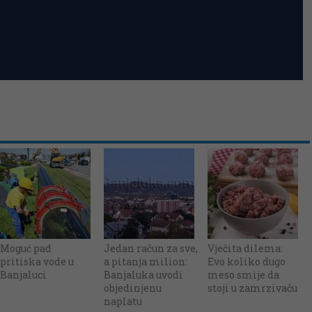
Moguć pad
Jedan račun za sve,
Vječita dilema:
pritiska vode u
a pitanja milion:
Evo koliko dugo
Banjaluci
Banjaluka uvodi
meso smije da
objedinjenu
stoji u zamrzivaču
naplatu