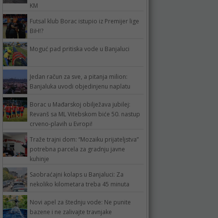
KM
Futsal klub Borac istupio iz Premijer lige
BiH!?
Moguć pad pritiska vode u Banjaluci
Jedan račun za sve, a pitanja milion:
Banjaluka uvodi objedinjenu naplatu
Borac u Mađarskoj obilježava jubilej:
Revanš sa ML Vitebskom biće 50. nastup
crveno-plavih u Evropi!
Traže trajni dom: “Mozaiku prijateljstva”
potrebna parcela za gradnju javne
kuhinje
Saobraćajni kolaps u Banjaluci: Za
nekoliko kilometara treba 45 minuta
Novi apel za štednju vode: Ne punite
bazene i ne zalivajte travnjake