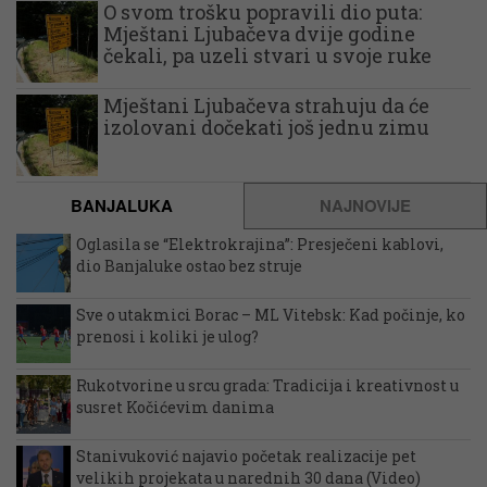
O svom trošku popravili dio puta:
Mještani Ljubačeva dvije godine
čekali, pa uzeli stvari u svoje ruke
Mještani Ljubačeva strahuju da će
izolovani dočekati još jednu zimu
BANJALUKA
NAJNOVIJE
Oglasila se “Elektrokrajina”: Presječeni kablovi,
dio Banjaluke ostao bez struje
Sve o utakmici Borac – ML Vitebsk: Kad počinje, ko
prenosi i koliki je ulog?
Rukotvorine u srcu grada: Tradicija i kreativnost u
susret Kočićevim danima
Stanivuković najavio početak realizacije pet
velikih projekata u narednih 30 dana (Video)