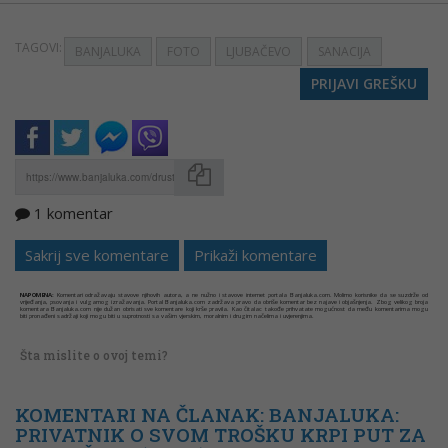
TAGOVI:
BANJALUKA
FOTO
LJUBAČEVO
SANACIJA
PRIJAVI GREŠKU
1 komentar
Kopirati
Sakrij sve komentare
Prikaži komentare
NAPOMENA:
Komentari odražavaju stavove njihovih autora, a ne nužno i stavove internet portala Banjaluka.com. Molimo korisnike da se suzdrže od
vrijeđanja, psovanja i vulgarnog izražavanja. Portal Banjaluka.com zadržava pravo da obriše komentar bez najave i objašnjenja. Zbog velikog broja
komentara Banjaluka.com nije dužan obrisati sve komentare koji krše pravila. Kao čitalac takođe prihvatate mogućnost da među komentarima mogu
biti pronađeni sadržaji koji mogu biti u suprotnosti sa vašim vjerskim, moralnim i drugim načelima i uvjerenjima.
Šta mislite o ovoj temi?
KOMENTARI NA ČLANAK: BANJALUKA:
PRIVATNIK O SVOM TROŠKU KRPI PUT ZA