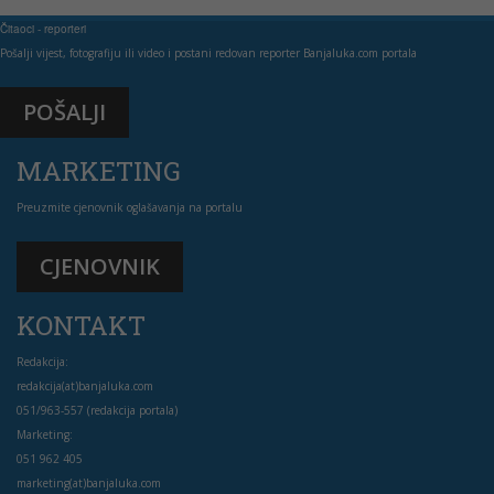
Čitaoci - reporteri
Pošalji vijest, fotografiju ili video i postani redovan reporter Banjaluka.com portala
POŠALJI
MARKETING
Preuzmite cjenovnik oglašavanja na portalu
CJENOVNIK
KONTAKT
Redakcija:
redakcija(at)banjaluka.com
051/963-557 (redakcija portala)
Marketing:
051 962 405
marketing(at)banjaluka.com