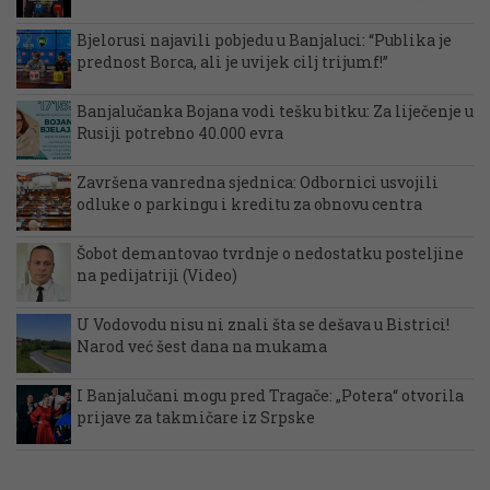
Bjelorusi najavili pobjedu u Banjaluci: “Publika je
prednost Borca, ali je uvijek cilj trijumf!”
Banjalučanka Bojana vodi tešku bitku: Za liječenje u
Rusiji potrebno 40.000 evra
Završena vanredna sjednica: Odbornici usvojili
odluke o parkingu i kreditu za obnovu centra
Šobot demantovao tvrdnje o nedostatku posteljine
na pedijatriji (Video)
U Vodovodu nisu ni znali šta se dešava u Bistrici!
Narod već šest dana na mukama
I Banjalučani mogu pred Tragače: „Potera“ otvorila
prijave za takmičare iz Srpske