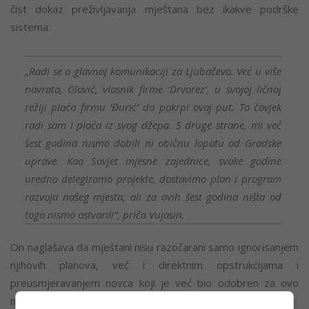
čist dokaz preživljavanja mještana bez ikakve podrške
sistema.
„Radi se o glavnoj komunikaciji za Ljubačevo. Već u više
navrata, Glavić, vlasnik firme ‘Drvorez’, u svojoj ličnoj
režiji plaća firmu ‘Đurić’ da pokrpi ovaj put. To čovjek
radi sam i plaća iz svog džepa. S druge strane, mi već
šest godina nismo dobili ni običnu lopatu od Gradske
uprave. Kao Savjet mjesne zajednice, svake godine
uredno delegiramo projekte, dostavimo plan i program
razvoja našeg mjesta, ali za ovih šest godina ništa od
toga nismo ostvarili“, priča Vujasin.
On naglašava da mještani nisu razočarani samo ignorisanjem
njihovih planova, već i direktnim opstrukcijama i
preusmjeravanjem novca koji je već bio odobren za ovo
naselje.