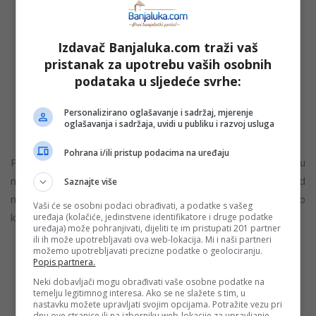
„Čak nam je Skupština grada odobrila 150.000 maraka
Izdavač Banjaluka.com traži vaš
za asfaltiranje u zaseoku Brda. Međutim, gradonačelnik
pristanak za upotrebu vaših osobnih
je to na svoju ruku prebacio na neki drugi konto i
podataka u sljedeće svrhe:
potrošio ko zna gdje. Stvarno smo duboko razočarani,
počevši od zimske službe, pa evo sad do ovih istih
Personalizirano oglašavanje i sadržaj, mjerenje
oglašavanja i sadržaja, uvidi u publiku i razvoj usluga
strukturnih projekata“, navodi predsjednik Savjeta MZ.
Pohrana i/ili pristup podacima na uređaju
Poseban apsurd leži u činjenici da se upravo u ovom mjestu
nalazi Etno-selo „Ljubačke doline“, koje predstavlja jednu od
Saznajte više
najvažnijih turističkih atrakcija na području Banjaluke, a do
Vaši će se osobni podaci obrađivati, a podatke s vašeg
kojeg je danas gotovo nemoguće normalno doći.
uređaja (kolačiće, jedinstvene identifikatore i druge podatke
uređaja) može pohranjivati, dijeliti te im pristupati 201 partner
ili ih može upotrebljavati ova web-lokacija. Mi i naši partneri
možemo upotrebljavati precizne podatke o geolociranju.
„Gore imamo etno-selo koje je faktički zlatno jaje
Popis partnera.
turizma u ovom našem kraju. A pogledajte kako to
Neki dobavljači mogu obrađivati vaše osobne podatke na
temelju legitimnog interesa. Ako se ne slažete s tim, u
izgleda danas – u Ljubačevo ulazite kao u tunel.
nastavku možete upravljati svojim opcijama. Potražite vezu pri
dnu ove stranice ili na izborniku web-lokacije za upravljanje