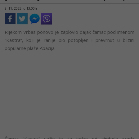
8. 11. 2025. u 13:00h
Rijekom Vrbas ponovo je zaplovio dajak čamac pod imenom
“Kastra”, koji je ranije bio potopljen i prevrnut u blizini
popularne plaže Abacija.
Čamac “Kastra” važio je za jedan od simbola grada