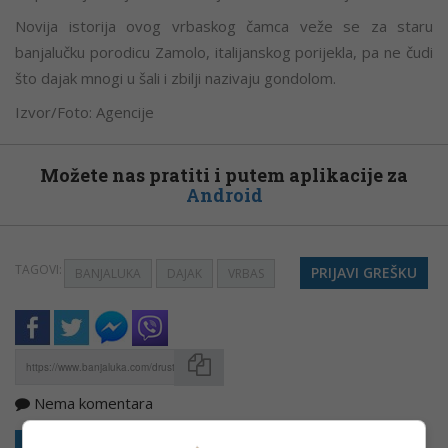
Novija istorija ovog vrbaskog čamca veže se za staru
banjalučku porodicu Zamolo, italijanskog porijekla, pa ne čudi
što dajak mnogi u šali i zbilji nazivaju gondolom.
Izvor/Foto: Agencije
Možete nas pratiti i putem aplikacije za
Android
TAGOVI:
PRIJAVI GREŠKU
BANJALUKA
DAJAK
VRBAS
Nema komentara
Kopirati
Sakrij sve komentare
Prikaži komentare