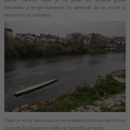
Banjaluke, a brojni stanovnici su apelovali da se izvuče iz
Vrbasa što je i učinjeno.
Dajak je vrsta čamca koji se decenijama koristi na rijeci Vrbas
na području Banjaluke i velika je turistička atrakcija.