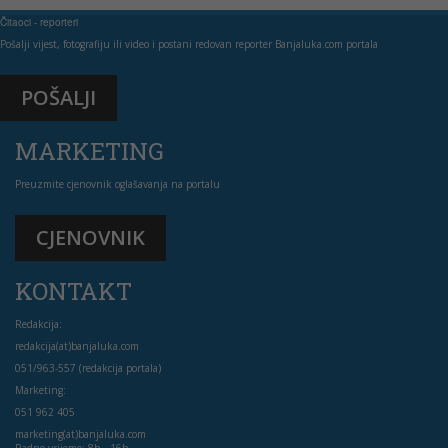
Čitaoci - reporteri
Pošalji vijest, fotografiju ili video i postani redovan reporter Banjaluka.com portala
POŠALJI
MARKETING
Preuzmite cjenovnik oglašavanja na portalu
CJENOVNIK
KONTAKT
Redakcija:
redakcija(at)banjaluka.com
051/963-557 (redakcija portala)
Marketing:
051 962 405
marketing(at)banjaluka.com