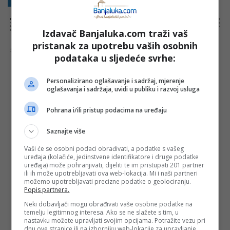
NAPOMENA:
Komentari odražavaju stavove njihovih autora, a ne nužno i stavove internet portala Banjaluka.com. Molimo korisnike da se suzdrže od
vrijeđanja, psovanja i vulgarnog izražavanja. Portal Banjaluka.com zadržava pravo da obriše komentar bez najave i objašnjenja. Zbog velikog broja
komentara Banjaluka.com nije dužan obrisati sve komentare koji krše pravila. Kao čitalac takođe prihvatate mogućnost da među komentarima mogu
Izdavač Banjaluka.com traži vaš
biti pronađeni sadržaji koji mogu biti u suprotnosti sa vašim vjerskim, moralnim i drugim načelima i uvjerenjima.
pristanak za upotrebu vaših osobnih
Šta mislite o ovoj temi?
podataka u sljedeće svrhe:
Personalizirano oglašavanje i sadržaj, mjerenje
oglašavanja i sadržaja, uvidi u publiku i razvoj usluga
Vaša e-mail adresa neće biti objavljena. Sva polja su
obavezna!
Pohrana i/ili pristup podacima na uređaju
Ime
*
Saznajte više
Vaši će se osobni podaci obrađivati, a podatke s vašeg
Email
*
uređaja (kolačiće, jedinstvene identifikatore i druge podatke
uređaja) može pohranjivati, dijeliti te im pristupati 201 partner
ili ih može upotrebljavati ova web-lokacija. Mi i naši partneri
Komentar
možemo upotrebljavati precizne podatke o geolociranju.
Popis partnera.
Neki dobavljači mogu obrađivati vaše osobne podatke na
temelju legitimnog interesa. Ako se ne slažete s tim, u
nastavku možete upravljati svojim opcijama. Potražite vezu pri
dnu ove stranice ili na izborniku web-lokacije za upravljanje