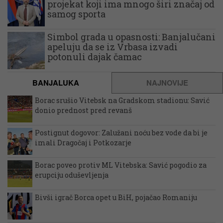
projekat koji ima mnogo širi značaj od
samog sporta
Simbol grada u opasnosti: Banjalučani
apeluju da se iz Vrbasa izvadi
potonuli dajak čamac
BANJALUKA
NAJNOVIJE
Borac srušio Vitebsk na Gradskom stadionu: Savić
donio prednost pred revanš
Postignut dogovor: Zalužani noću bez vode da bi je
imali Dragočaj i Potkozarje
Borac poveo protiv ML Vitebska: Savić pogodio za
erupciju oduševljenja
Bivši igrač Borca opet u BiH, pojačao Romaniju