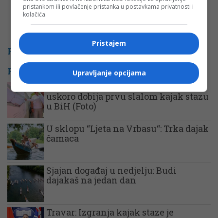
pristankom ili povlačenje pristanka u postavkama privatnosti i
kolačića.
Pristajem
PROMO
POVEZANE VIJESTI
Upravljanje opcijama
Istorijski korak za grad: Banjaluka
uskoro dobija prvu slalom kajak stazu
u BiH (Foto)
U sklopu “Ljeta na Vrbasu“: Trka dajak
čamaca
Sjajan događaj u nedjelju: Budi
dajakaš na jedan dan
Travar: Izgranja kajak staze je