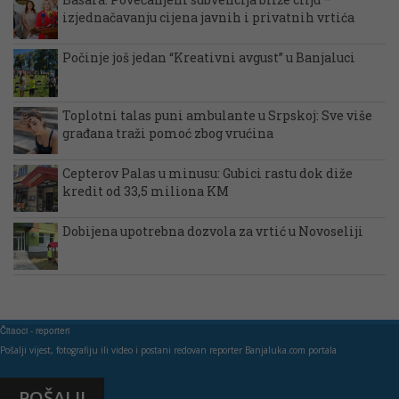
izjednačavanju cijena javnih i privatnih vrtića
Počinje još jedan “Kreativni avgust” u Banjaluci
Toplotni talas puni ambulante u Srpskoj: Sve više
građana traži pomoć zbog vrućina
Cepterov Palas u minusu: Gubici rastu dok diže
kredit od 33,5 miliona KM
Dobijena upotrebna dozvola za vrtić u Novoseliji
Čitaoci - reporteri
Pošalji vijest, fotografiju ili video i postani redovan reporter Banjaluka.com portala
POŠALJI