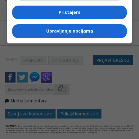
Izvor: ATV
Pristajem
Možete nas pratiti i putem aplikacije za
Upravljanje opcijama
Android
TAGOVI:
PRIJAVI GREŠKU
BANJALUKA
DOM ZDRAVLJA
Nema komentara
Kopirati
Sakrij sve komentare
Prikaži komentare
NAPOMENA:
Komentari odražavaju stavove njihovih autora, a ne nužno i stavove internet portala Banjaluka.com. Molimo korisnike da se suzdrže od
vrijeđanja, psovanja i vulgarnog izražavanja. Portal Banjaluka.com zadržava pravo da obriše komentar bez najave i objašnjenja. Zbog velikog broja
komentara Banjaluka.com nije dužan obrisati sve komentare koji krše pravila. Kao čitalac takođe prihvatate mogućnost da među komentarima mogu
biti pronađeni sadržaji koji mogu biti u suprotnosti sa vašim vjerskim, moralnim i drugim načelima i uvjerenjima.