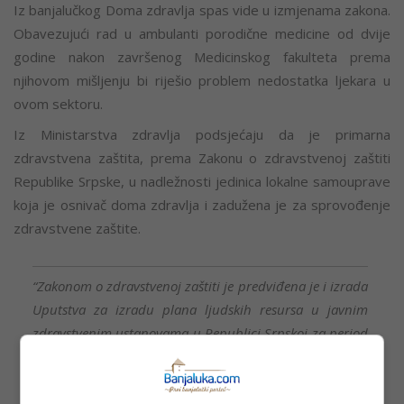
Iz banjalučkog Doma zdravlja spas vide u izmjenama zakona.
Obavezujući rad u ambulanti porodične medicine od dvije
godine nakon završenog Medicinskog fakulteta prema
njihovom mišljenju bi riješio problem nedostatka ljekara u
ovom sektoru.
Iz Ministarstva zdravlja podsjećaju da je primarna
zdravstvena zaštita, prema Zakonu o zdravstvenoj zaštiti
Republike Srpske, u nadležnosti jedinica lokalne samouprave
koja je osnivač doma zdravlja i zadužena je za sprovođenje
zdravstvene zaštite.
“Zakonom o zdravstvenoj zaštiti je predviđena je i izrada
Uputstva za izradu plana ljudskih resursa u javnim
zdravstvenim ustanovama u Republici Srpskoj za period
od pet godina, te optimizaciju broja zaposlenih u
javnim zdravstvenim ustanovama. Dugoročno
planiranje ljudskih resursa u zdravstvenim ustanovama