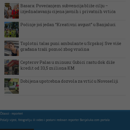
Basara: Povećanjem subvencija bliže cilju –
izjednačavanju cijena javnih i privatnih vrtića
Počinje još jedan “Kreativni avgust” u Banjaluci
Toplotni talas puni ambulante u Srpskoj: Sve više
građana traži pomoć zbog vrućina
Cepterov Palas u minusu: Gubici rastu dok diže
kredit od 33,5 miliona KM
Dobijena upotrebna dozvola za vrtić u Novoseliji
Čitaoci - reporteri
Pošalji vijest, fotografiju ili video i postani redovan reporter Banjaluka.com portala