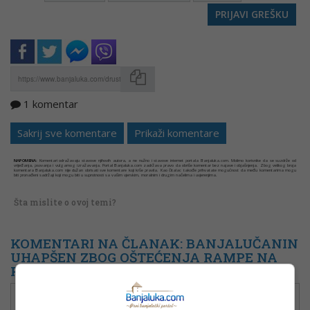
PRIJAVI GREŠKU
1 komentar
Kopirati
Sakrij sve komentare
Prikaži komentare
NAPOMENA:
Komentari odražavaju stavove njihovih autora, a ne nužno i stavove internet portala Banjaluka.com. Molimo korisnike da se suzdrže od
vrijeđanja, psovanja i vulgarnog izražavanja. Portal Banjaluka.com zadržava pravo da obriše komentar bez najave i objašnjenja. Zbog velikog broja
komentara Banjaluka.com nije dužan obrisati sve komentare koji krše pravila. Kao čitalac takođe prihvatate mogućnost da među komentarima mogu
biti pronađeni sadržaji koji mogu biti u suprotnosti sa vašim vjerskim, moralnim i drugim načelima i uvjerenjima.
Šta mislite o ovoj temi?
KOMENTARI NA ČLANAK: BANJALUČANIN
UHAPŠEN ZBOG OŠTEĆENJA RAMPE NA
PARKINGU
BL N-S
8. 06. 2026. u 14:36