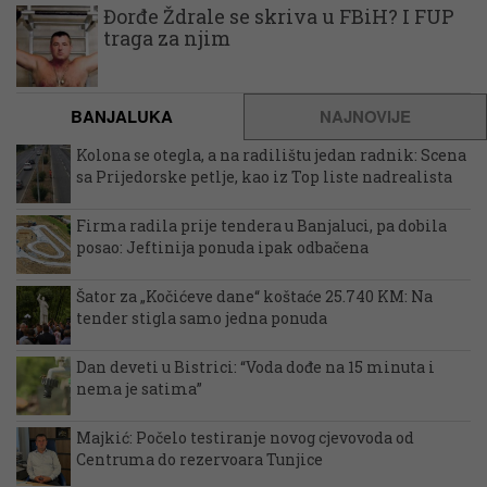
Đorđe Ždrale se skriva u FBiH? I FUP
traga za njim
BANJALUKA
NAJNOVIJE
Kolona se otegla, a na radilištu jedan radnik: Scena
sa Prijedorske petlje, kao iz Top liste nadrealista
Firma radila prije tendera u Banjaluci, pa dobila
posao: Jeftinija ponuda ipak odbačena
Šator za „Kočićeve dane“ koštaće 25.740 KM: Na
tender stigla samo jedna ponuda
Dan deveti u Bistrici: “Voda dođe na 15 minuta i
nema je satima”
Majkić: Počelo testiranje novog cjevovoda od
Centruma do rezervoara Tunjice