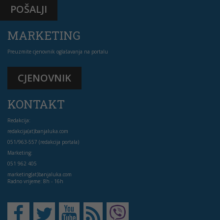
POŠALJI
MARKETING
Preuzmite cjenovnik oglašavanja na portalu
CJENOVNIK
KONTAKT
Redakcija:
redakcija(at)banjaluka.com
051/963-557 (redakcija portala)
Marketing:
051 962 405
marketing(at)banjaluka.com
Radno vrijeme: 8h - 16h