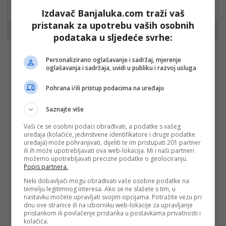
Izdavač Banjaluka.com traži vaš
Bahate kretene treba namlatiti i poslati u zatvor
pristanak za upotrebu vaših osobnih
podataka u sljedeće svrhe:
Personalizirano oglašavanje i sadržaj, mjerenje
Vaša e-mail adresa neće biti objavljena. Sva polja su
oglašavanja i sadržaja, uvidi u publiku i razvoj usluga
obavezna!
Pohrana i/ili pristup podacima na uređaju
Ime
*
Saznajte više
Email
*
Vaši će se osobni podaci obrađivati, a podatke s vašeg
uređaja (kolačiće, jedinstvene identifikatore i druge podatke
uređaja) može pohranjivati, dijeliti te im pristupati 201 partner
Komentar
ili ih može upotrebljavati ova web-lokacija. Mi i naši partneri
možemo upotrebljavati precizne podatke o geolociranju.
Popis partnera.
Neki dobavljači mogu obrađivati vaše osobne podatke na
temelju legitimnog interesa. Ako se ne slažete s tim, u
nastavku možete upravljati svojim opcijama. Potražite vezu pri
dnu ove stranice ili na izborniku web-lokacije za upravljanje
pristankom ili povlačenje pristanka u postavkama privatnosti i
kolačića.