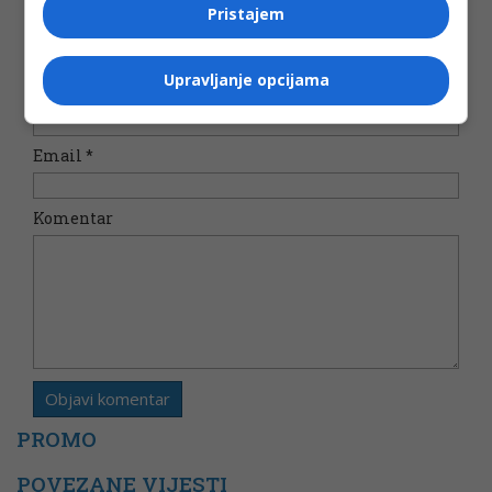
Pristajem
Vaša e-mail adresa neće biti objavljena. Sva polja su
obavezna!
Upravljanje opcijama
Ime
*
Email
*
Komentar
PROMO
POVEZANE VIJESTI