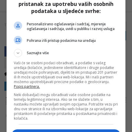
Android
pristanak za upotrebu vaših osobnih
podataka u sljedeće svrhe:
Personalizirano oglašavanje i sadržaj, mjerenje
TAGOVI:
BANJALUČANIN
BANJALUKA
HODOČAŠĆE
VIDEO
oglašavanja i sadržaja, uvidi u publiku i razvoj usluga
PRIJAVI GREŠKU
Pohrana i/ili pristup podacima na uređaju
Saznajte više
Vaši će se osobni podaci obrađivati, a podatke s vašeg
uređaja (kolačiće, jedinstvene identifikatore i druge podatke
uređaja) može pohranjivati, dijeliti te im pristupati 201 partner
Nema komentara
Kopirati
ili ih može upotrebljavati ova web-lokacija. Mi i naši partneri
možemo upotrebljavati precizne podatke o geolociranju.
Sakrij sve komentare
Prikaži komentare
Popis partnera.
Neki dobavljači mogu obrađivati vaše osobne podatke na
NAPOMENA:
Komentari odražavaju stavove njihovih autora, a ne nužno i stavove internet portala Banjaluka.com. Molimo korisnike da se suzdrže od
temelju legitimnog interesa. Ako se ne slažete s tim, u
vrijeđanja, psovanja i vulgarnog izražavanja. Portal Banjaluka.com zadržava pravo da obriše komentar bez najave i objašnjenja. Zbog velikog broja
komentara Banjaluka.com nije dužan obrisati sve komentare koji krše pravila. Kao čitalac takođe prihvatate mogućnost da među komentarima mogu
nastavku možete upravljati svojim opcijama. Potražite vezu pri
biti pronađeni sadržaji koji mogu biti u suprotnosti sa vašim vjerskim, moralnim i drugim načelima i uvjerenjima.
dnu ove stranice ili na izborniku web-lokacije za upravljanje
pristankom ili povlačenje pristanka u postavkama privatnosti i
Šta mislite o ovoj temi?
kolačića.