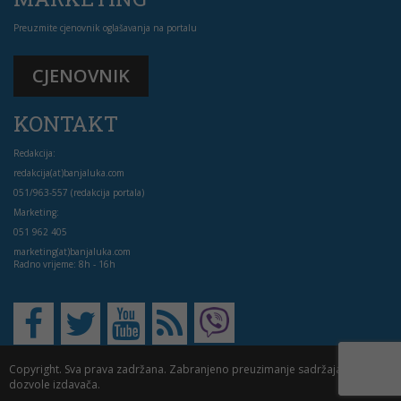
Preuzmite cjenovnik oglašavanja na portalu
CJENOVNIK
KONTAKT
Redakcija:
redakcija(at)banjaluka.com
051/963-557 (redakcija portala)
Marketing:
051 962 405
marketing(at)banjaluka.com
Radno vrijeme: 8h - 16h
Copyright. Sva prava zadržana. Zabranjeno preuzimanje sadržaja bez
dozvole izdavača.