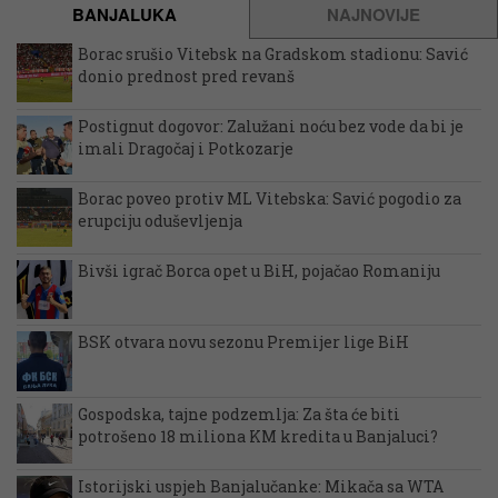
BANJALUKA
NAJNOVIJE
Borac srušio Vitebsk na Gradskom stadionu: Savić
donio prednost pred revanš
Postignut dogovor: Zalužani noću bez vode da bi je
imali Dragočaj i Potkozarje
Borac poveo protiv ML Vitebska: Savić pogodio za
erupciju oduševljenja
Bivši igrač Borca opet u BiH, pojačao Romaniju
BSK otvara novu sezonu Premijer lige BiH
Gospodska, tajne podzemlja: Za šta će biti
potrošeno 18 miliona KM kredita u Banjaluci?
Istorijski uspjeh Banjalučanke: Mikača sa WTA