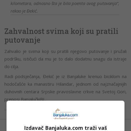
kilometara, odnosno šta je bila poenta ovog putovanja“,
rekao je Đekić.
Zahvalnost svima koji su pratili
putovanje
Zahvalio je svima koji su pratili njegovo putovanje i pružali
podršku, ističući da mu je to dalo dodatnu snagu da istraje
do cilja.
Radi podsječanja, Đekić je iz Banjaluke krenuo biciklom na
hodočašće ka manastiru Hilandar, jednom od najznačajnijih
duhovnih centara Srpske pravoslavne crkve na Svetoj Gori,
prenosi BanjalučkiBL.
Izvor: Bl portal
Izdavač Banjaluka.com traži vaš
Možete nas pratiti i putem aplikacije za