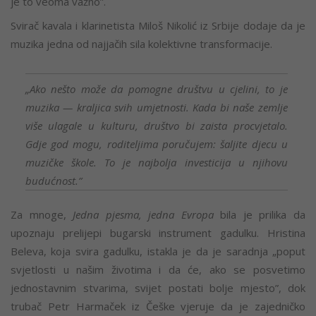
je to veoma važno”.
Svirač kavala i klarinetista Miloš Nikolić iz Srbije dodaje da je
muzika jedna od najjačih sila kolektivne transformacije.
„Ako nešto može da pomogne društvu u cjelini, to je
muzika — kraljica svih umjetnosti. Kada bi naše zemlje
više ulagale u kulturu, društvo bi zaista procvjetalo.
Gdje god mogu, roditeljima poručujem: šaljite djecu u
muzičke škole. To je najbolja investicija u njihovu
budućnost.”
Za mnoge,
Jedna pjesma, jedna Evropa
bila je prilika da
upoznaju prelijepi bugarski instrument gadulku. Hristina
Beleva, koja svira gadulku, istakla je da je saradnja „poput
svjetlosti u našim životima i da će, ako se posvetimo
jednostavnim stvarima, svijet postati bolje mjesto”, dok
trubač Petr Harmaček iz Češke vjeruje da je zajedničko