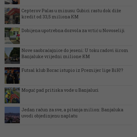
Cepterov Palas u minusu: Gubici rastu dok diže
kredit od 33,5 miliona KM
Dobijena upotrebna dozvola za vrtić u Novoseliji
Nove saobraćajnice do jeseni: U toku radovi širom
Banjaluke vrijedni milione KM
Futsal klub Borac istupio iz Premijer lige BiH!?
Moguć pad pritiska vode u Banjaluci
Jedan račun za sve, a pitanja milion: Banjaluka
uvodi objedinjenu naplatu