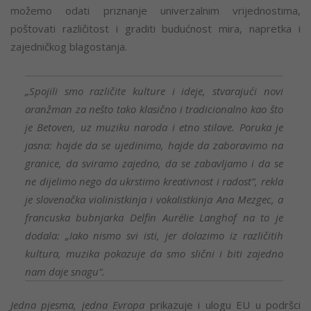
možemo odati priznanje univerzalnim vrijednostima,
poštovati različitost i graditi budućnost mira, napretka i
zajedničkog blagostanja.
„Spojili smo različite kulture i ideje, stvarajući novi
aranžman za nešto tako klasično i tradicionalno kao što
je Betoven, uz muziku naroda i etno stilove. Poruka je
jasna: hajde da se ujedinimo, hajde da zaboravimo na
granice, da sviramo zajedno, da se zabavljamo i da se
ne dijelimo nego da ukrstimo kreativnost i radost”, rekla
je slovenačka violinistkinja i vokalistkinja Ana Mezgec, a
francuska bubnjarka Delfin Aurélie Langhof na to je
dodala: „Iako nismo svi isti, jer dolazimo iz različitih
kultura, muzika pokazuje da smo slični i biti zajedno
nam daje snagu“.
Jedna pjesma, jedna Evropa
prikazuje i ulogu EU u podršci