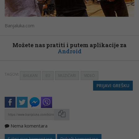
Banjaluka.com
Možete nas pratiti i putem aplikacije za
Android
TAGOVI:
BALKAN
EU
MUZIČARI
VIDEO
PRIJAVI GREŠKU
Nema komentara
Kopirati
Sakrij sve komentare
Prikaži komentare