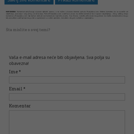
NAPOMENA:
Komentari odražavaju stavove njihovih autora, a ne nužno i stavove internet portala Banjaluka.com. Molimo korisnike da se suzdrže od
vrijeđanja, psovanja i vulgarnog izražavanja. Portal Banjaluka.com zadržava pravo da obriše komentar bez najave i objašnjenja. Zbog velikog broja
komentara Banjaluka.com nije dužan obrisati sve komentare koji krše pravila. Kao čitalac takođe prihvatate mogućnost da među komentarima mogu
biti pronađeni sadržaji koji mogu biti u suprotnosti sa vašim vjerskim, moralnim i drugim načelima i uvjerenjima.
Šta mislite o ovoj temi?
Vaša e-mail adresa neće biti objavljena. Sva polja su
obavezna!
Ime
*
Email
*
Komentar