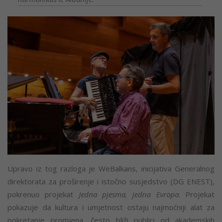
Upravo iz tog razloga je WeBalkans, inicijativa Generalnog
direktorata za proširenje i istočno susjedstvo (DG ENEST),
pokrenuo projekat
Jedna pjesma, jedna Evropa
. Projekat
pokazuje da kultura i umjetnost ostaju najmoćniji alat za
pokretanje promjena, često bliži publici od akademskih