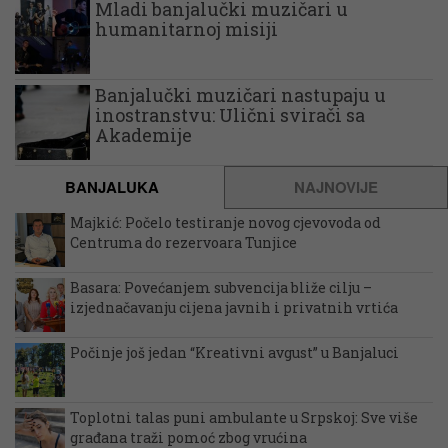
Mladi banjalučki muzičari u
humanitarnoj misiji
Banjalučki muzičari nastupaju u
inostranstvu: Ulični svirači sa
Akademije
BANJALUKA
NAJNOVIJE
Majkić: Počelo testiranje novog cjevovoda od
Centruma do rezervoara Tunjice
Basara: Povećanjem subvencija bliže cilju –
izjednačavanju cijena javnih i privatnih vrtića
Počinje još jedan “Kreativni avgust” u Banjaluci
Toplotni talas puni ambulante u Srpskoj: Sve više
građana traži pomoć zbog vrućina