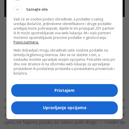
Saznajte više
Vaši će se osobni podaci obrađivati, a podatke s vašeg
uređaja (kolačiće, jedinstvene identifikatore i druge podatke
uređaja) može pohranjivati, dijeliti te im pristupati 201 partner
ili ih može upotrebljavati ova web-lokacija. Mi i naši partneri
„Možemo ići naprijed samo ako smo zajedno —
možemo upotrebljavati precizne podatke o geolociranju.
oslobođeni tereta i ograničenja. U tome je ključ. Muzika
Popis partnera.
nam pokazuje mogućnost saradnje, neophodnost
Neki dobavljači mogu obrađivati vaše osobne podatke na
temelju legitimnog interesa. Ako se ne slažete s tim, u
različitosti i suptilnu moć umjetnosti u izgradnji
nastavku možete upravljati svojim opcijama. Potražite vezu pri
društva. Politika je danas svuda oko nas, u
dnu ove stranice ili na izborniku web-lokacije za upravljanje
pristankom ili povlačenje pristanka u postavkama privatnosti i
svakodnevnom životu, i zato je naša dužnost da
kolačića.
upotrijebimo umjetnost kako bi politika radila za nas, a
ne protiv nas.”
Pristajem
Slično razmišlja i Majk del Fero, pijanista iz Holandije, koji je
istakao da je zajedničko izvođenje Ode radosti znak da je
Upravljanje opcijama
svijet ujedinjen, jer „bez obzira na političko opredjeljenje ili
vjeru, mi šaljemo poruku da volimo jedni druge — i mislim da