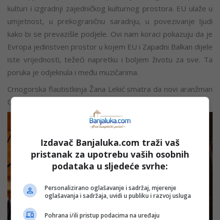
kulturi i izgradnji zajedničkog kulturnog prostora. EU ulaže u
umjetnost, u prekograničnu saradnju, u povezivanje ljudi
kako bi se prevazišle podjele. Ovi nam koraci pokazuju da je
Evropa jedinstven prostor u kojem EU i Zapadni Balkan dijele
iste vrijednosti, težeći napretku i boljem životu za sve. Ta
poruka je odjeknula i među muzičarima.
Crnogorska flautistkinja Žana Lekić smatra da novi aranžman
Ode radosti nosi i umjetničku i političku poruku.
Izdavač Banjaluka.com traži vaš
pristanak za upotrebu vaših osobnih
podataka u sljedeće svrhe:
Personalizirano oglašavanje i sadržaj, mjerenje
oglašavanja i sadržaja, uvidi u publiku i razvoj usluga
Pohrana i/ili pristup podacima na uređaju