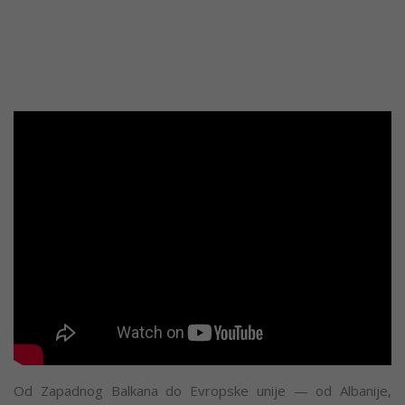
Od Zapadnog Balkana do Evropske unije — od Albanije,