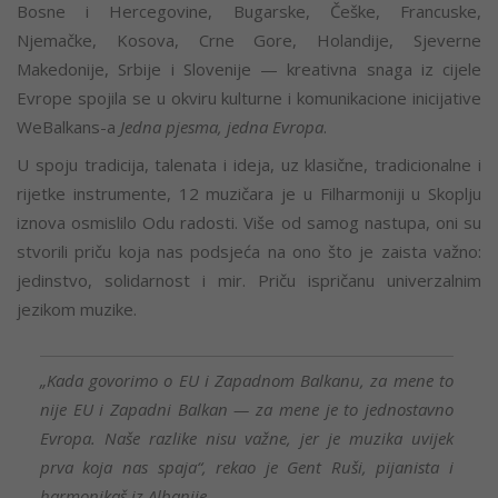
Bosne i Hercegovine, Bugarske, Češke, Francuske,
Njemačke, Kosova, Crne Gore, Holandije, Sjeverne
Makedonije, Srbije i Slovenije — kreativna snaga iz cijele
Evrope spojila se u okviru kulturne i komunikacione inicijative
WeBalkans-a
Jedna pjesma, jedna Evropa
.
U spoju tradicija, talenata i ideja, uz klasične, tradicionalne i
rijetke instrumente, 12 muzičara je u Filharmoniji u Skoplju
iznova osmislilo Odu radosti. Više od samog nastupa, oni su
stvorili priču koja nas podsjeća na ono što je zaista važno:
jedinstvo, solidarnost i mir. Priču ispričanu univerzalnim
jezikom muzike.
„Kada govorimo o EU i Zapadnom Balkanu, za mene to
nije EU i Zapadni Balkan — za mene je to jednostavno
Evropa. Naše razlike nisu važne, jer je muzika uvijek
prva koja nas spaja“, rekao je Gent Ruši, pijanista i
harmonikaš iz Albanije.