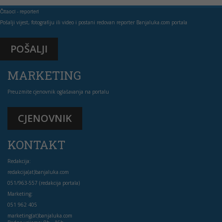
Čitaoci - reporteri
Pošalji vijest, fotografiju ili video i postani redovan reporter Banjaluka.com portala
POŠALJI
MARKETING
Preuzmite cjenovnik oglašavanja na portalu
CJENOVNIK
KONTAKT
Redakcija:
redakcija(at)banjaluka.com
051/963-557 (redakcija portala)
Marketing:
051 962 405
marketing(at)banjaluka.com