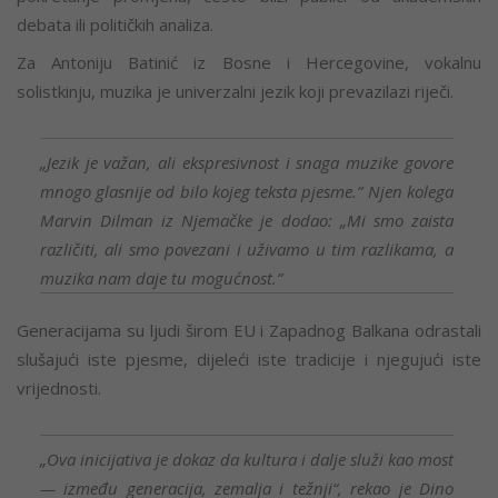
debata ili političkih analiza.
Za Antoniju Batinić iz Bosne i Hercegovine, vokalnu
solistkinju, muzika je univerzalni jezik koji prevazilazi riječi.
„Jezik je važan, ali ekspresivnost i snaga muzike govore
mnogo glasnije od bilo kojeg teksta pjesme.“ Njen kolega
Marvin Dilman iz Njemačke je dodao: „Mi smo zaista
različiti, ali smo povezani i uživamo u tim razlikama, a
muzika nam daje tu mogućnost.”
Generacijama su ljudi širom EU i Zapadnog Balkana odrastali
slušajući iste pjesme, dijeleći iste tradicije i njegujući iste
vrijednosti.
„Ova inicijativa je dokaz da kultura i dalje služi kao most
— između generacija, zemalja i težnji“, rekao je Dino