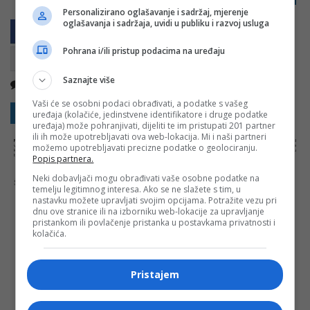
Personalizirano oglašavanje i sadržaj, mjerenje
oglašavanja i sadržaja, uvidi u publiku i razvoj usluga
Pohrana i/ili pristup podacima na uređaju
Saznajte više
Nema komentara
Kopirati
Vaši će se osobni podaci obrađivati, a podatke s vašeg
Sakrij sve komentare
Prikaži komentare
uređaja (kolačiće, jedinstvene identifikatore i druge podatke
uređaja) može pohranjivati, dijeliti te im pristupati 201 partner
ili ih može upotrebljavati ova web-lokacija. Mi i naši partneri
NAPOMENA:
Komentari odražavaju stavove njihovih autora, a ne nužno i stavove internet portala Banjaluka.com. Molimo korisnike da se suzdrže od
možemo upotrebljavati precizne podatke o geolociranju.
vrijeđanja, psovanja i vulgarnog izražavanja. Portal Banjaluka.com zadržava pravo da obriše komentar bez najave i objašnjenja. Zbog velikog broja
komentara Banjaluka.com nije dužan obrisati sve komentare koji krše pravila. Kao čitalac takođe prihvatate mogućnost da među komentarima mogu
biti pronađeni sadržaji koji mogu biti u suprotnosti sa vašim vjerskim, moralnim i drugim načelima i uvjerenjima.
Popis partnera.
Neki dobavljači mogu obrađivati vaše osobne podatke na
Šta mislite o ovoj temi?
temelju legitimnog interesa. Ako se ne slažete s tim, u
nastavku možete upravljati svojim opcijama. Potražite vezu pri
dnu ove stranice ili na izborniku web-lokacije za upravljanje
pristankom ili povlačenje pristanka u postavkama privatnosti i
kolačića.
Vaša e-mail adresa neće biti objavljena. Sva polja su
obavezna!
Pristajem
Ime
*