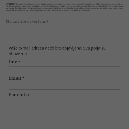
NAPOMENA:
Komentari odražavaju stavove njihovih autora, a ne nužno i stavove internet portala Banjaluka.com. Molimo korisnike da se suzdrže od
vrijeđanja, psovanja i vulgarnog izražavanja. Portal Banjaluka.com zadržava pravo da obriše komentar bez najave i objašnjenja. Zbog velikog broja
komentara Banjaluka.com nije dužan obrisati sve komentare koji krše pravila. Kao čitalac takođe prihvatate mogućnost da među komentarima mogu
biti pronađeni sadržaji koji mogu biti u suprotnosti sa vašim vjerskim, moralnim i drugim načelima i uvjerenjima.
Šta mislite o ovoj temi?
Vaša e-mail adresa neće biti objavljena. Sva polja su
obavezna!
Ime
*
Email
*
Komentar