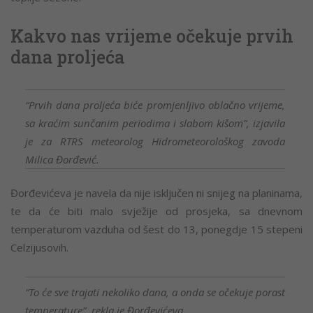
Kakvo nas vrijeme očekuje prvih
dana proljeća
“Prvih dana proljeća biće promjenljivo oblačno vrijeme,
sa kraćim sunčanim periodima i slabom kišom”, izjavila
je za RTRS meteorolog Hidrometeorološkog zavoda
Milica Đorđević.
Đorđevićeva je navela da nije isključen ni snijeg na planinama,
te da će biti malo svježije od prosjeka, sa dnevnom
temperaturom vazduha od šest do 13, ponegdje 15 stepeni
Celzijusovih.
“To će sve trajati nekoliko dana, a onda se očekuje porast
temperature”, rekla je Đorđevićeva.