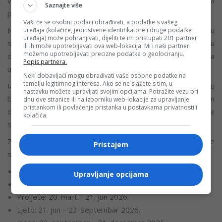
vremena, dok se posljednje nedjelje u oktobru satovi
Saznajte više
ponovo vraćaju na zimsko vrijeme.
Vaši će se osobni podaci obrađivati, a podatke s vašeg
Na ljetnje računanje vremena prelazimo u noći između
uređaja (kolačiće, jedinstvene identifikatore i druge podatke
uređaja) može pohranjivati, dijeliti te im pristupati 201 partner
subote i nedjelje, odnosno 29. marta, kada će se kazaljke u
ili ih može upotrebljavati ova web-lokacija. Mi i naši partneri
možemo upotrebljavati precizne podatke o geolociranju.
dva sata ujutru pomjeriti jedan sat unaprijed, na tri sata
Popis partnera.
ujutru.
Neki dobavljači mogu obrađivati vaše osobne podatke na
temelju legitimnog interesa. Ako se ne slažete s tim, u
Iako gubitak jednog sata sna može trenutno da poremeti
nastavku možete upravljati svojim opcijama. Potražite vezu pri
bioritam, glavna prednost ovog pomjeranja je ta što će nam
dnu ove stranice ili na izborniku web-lokacije za upravljanje
pristankom ili povlačenje pristanka u postavkama privatnosti i
dani postati znatno duži, pa ćemo imati više dnevne
kolačića.
svjetlosti u popodnevnim časovima.
Za one koji se svake godine iznova zbune u kom smjeru se
Pristajem
sat pomjera, postoji jednostavno pravilo za pamćenje:
u martu se pomjera sat unaprijed
Upravljanje opcijama
u oktobru se pomjera sat unazad
Proljeće: 20. mart – 21. jun 2026.
Ljeto: 21. jun – 23. septembar 2026.