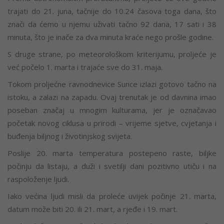
trajati do 21. juna, tačnije do 10.24 časova toga dana, što
znači da ćemo u njemu uživati tačno 92 dana, 17 sati i 38
minuta, što je inače za dva minuta kraće nego prošle godine.
S druge strane, po meteorološkom kriterijumu, proljeće je
već počelo 1. marta i trajaće sve do 31. maja.
Tokom proljećne ravnodnevice Sunce izlazi gotovo tačno na
istoku, a zalazi na zapadu. Ovaj trenutak je od davnina imao
poseban značaj u mnogim kulturama, jer je označavao
početak novog ciklusa u prirodi – vrijeme sjetve, cvjetanja i
buđenja biljnog i životinjskog svijeta.
Poslije 20. marta temperatura postepeno raste, biljke
počinju da listaju, a duži i svetilji dani pozitivno utiču i na
raspoloženje ljudi.
Iako većina ljudi misli da proleće uvijek počinje 21. marta,
datum može biti 20. ili 21. mart, a rjeđe i 19. mart.