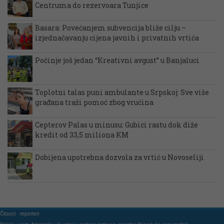
Centruma do rezervoara Tunjice
Basara: Povećanjem subvencija bliže cilju –
izjednačavanju cijena javnih i privatnih vrtića
Počinje još jedan “Kreativni avgust” u Banjaluci
Toplotni talas puni ambulante u Srpskoj: Sve više
građana traži pomoć zbog vrućina
Cepterov Palas u minusu: Gubici rastu dok diže
kredit od 33,5 miliona KM
Dobijena upotrebna dozvola za vrtić u Novoseliji
Čitaoci - reporteri