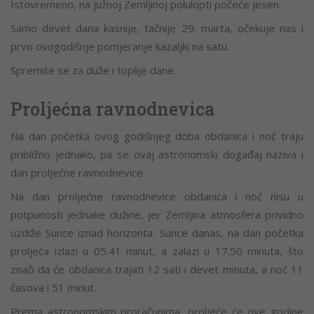
Istovremeno, na južnoj Zemljinoj polulopti počeće jesen.
Samo devet dana kasnije, tačnije 29. marta, očekuje nas i
prvo ovogodišnje pomjeranje kazaljki na satu.
Spremite se za duže i toplije dane.
Proljećna ravnodnevica
Na dan početka ovog godišnjeg doba obdanica i noć traju
približno jednako, pa se ovaj astronomski događaj naziva i
dan proljećne ravnodnevice.
Na dan proljećne ravnodnevice obdanica i noć nisu u
potpunosti jednake dužine, jer Zemljina atmosfera prividno
uzdiže Sunce iznad horizonta. Sunce danas, na dan početka
proljeća izlazi u 05.41 minut, a zalazi u 17.50 minuta, što
znači da će obdanica trajati 12 sati i devet minuta, a noć 11
časova i 51 minut.
Prema astronomskim proračunima, proljeće će ove godine