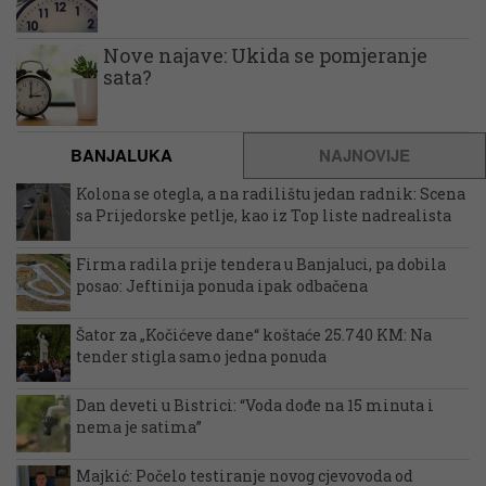
Nove najave: Ukida se pomjeranje
sata?
BANJALUKA
NAJNOVIJE
Kolona se otegla, a na radilištu jedan radnik: Scena
sa Prijedorske petlje, kao iz Top liste nadrealista
Firma radila prije tendera u Banjaluci, pa dobila
posao: Jeftinija ponuda ipak odbačena
Šator za „Kočićeve dane“ koštaće 25.740 KM: Na
tender stigla samo jedna ponuda
Dan deveti u Bistrici: “Voda dođe na 15 minuta i
nema je satima”
Majkić: Počelo testiranje novog cjevovoda od