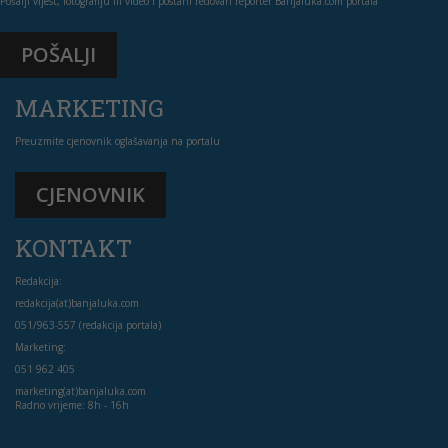
Pošalji vijest, fotografiju ili video i postani redovan reporter Banjaluka.com portala
POŠALJI
MARKETING
Preuzmite cjenovnik oglašavanja na portalu
CJENOVNIK
KONTAKT
Redakcija:
redakcija(at)banjaluka.com
051/963-557 (redakcija portala)
Marketing:
051 962 405
marketing(at)banjaluka.com
Radno vrijeme: 8h - 16h