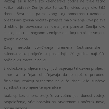
Razlog leži u tome što kalendarska godina ne traje tačno
koliko i obilazak Zemlje oko Sunca. Taj ciklus traje oko 365
dana i šest sati, pa se zbog tog pomerana i uvođenja
prestupnih godina početak proljeća malo mijenja. Ova pojava
direktno je povezana sa kretanjem planete Zemlja oko
Sunce, kao i sa nagibom Zemljine ose koji uzrokuje smjenu
godišnjih doba.
Zbog metoda utvrđivanja vremena (astronomske i
kalendarske), proljeće u posljednjih 20 godina najčešće
počinje 20. marta, a ne 21.
S dolaskom proljeća mnogi ljudi osjećaju takozvani proljećni
umor, a stručnjaci objašnjavaju da je riječ o prirodnoj
fiziološkoj reakciji organizma na duže dane, više sunčeve
svjetlosti i promjene temperature.
Ipak, uprkos umoru, proljeće za većinu ljudi donosi vedrije
raspoloženje, više boravka na otvorenom i početak nove,
toplije sezone.