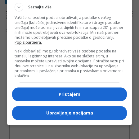
Saznajte više
NAPOMENA:
Komentari odražavaju stavove njihovih autora, a ne nužno i stavove internet portala Banjaluka.com. Molimo korisnike da se suzdrže od
vrijeđanja, psovanja i vulgarnog izražavanja. Portal Banjaluka.com zadržava pravo da obriše komentar bez najave i objašnjenja. Zbog velikog broja
komentara Banjaluka.com nije dužan obrisati sve komentare koji krše pravila. Kao čitalac takođe prihvatate mogućnost da među komentarima mogu
Vaši će se osobni podaci obrađivati, a podatke s vašeg
biti pronađeni sadržaji koji mogu biti u suprotnosti sa vašim vjerskim, moralnim i drugim načelima i uvjerenjima.
uređaja (kolačiće, jedinstvene identifikatore i druge podatke
uređaja) može pohranjivati, dijeliti te im pristupati 201 partner
Šta mislite o ovoj temi?
ili ih može upotrebljavati ova web-lokacija. Mi i naši partneri
možemo upotrebljavati precizne podatke o geolociranju.
Popis partnera.
Neki dobavljači mogu obrađivati vaše osobne podatke na
temelju legitimnog interesa. Ako se ne slažete s tim, u
Vaša e-mail adresa neće biti objavljena. Sva polja su
nastavku možete upravljati svojim opcijama. Potražite vezu pri
obavezna!
dnu ove stranice ili na izborniku web-lokacije za upravljanje
pristankom ili povlačenje pristanka u postavkama privatnosti i
Ime
*
kolačića.
Email
*
Pristajem
Komentar
Upravljanje opcijama