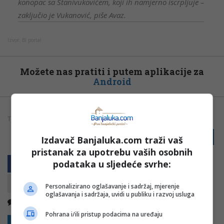
konopac sa Stanivukovićem, koji ih namjerno iscrpljuje –
zaključio je Vukanović, piše Avaz.
Izvor: Bl portal
Možete nas pratiti i putem aplikacije za
Android
TAGOVI:
DRAŠKO STANIVUKOVIĆ
IZBORI
POLITIKA
SDS
PRIJAVI GREŠKU
Izdavač Banjaluka.com traži vaš
pristanak za upotrebu vaših osobnih
podataka u sljedeće svrhe:
Personalizirano oglašavanje i sadržaj, mjerenje
oglašavanja i sadržaja, uvidi u publiku i razvoj usluga
Nema komentara
Kopirati
Pohrana i/ili pristup podacima na uređaju
Sakrij sve komentare
Prikaži komentare