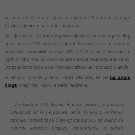
Vukanović ističe da je sjednica počela u 17 sati i da je dugo
trajala s obzirom na burnu raspravu.
Na sjednici je, prema njegovim riječima, odbačen prijedlog
sporazuma s PSS-om koji je uputio Stanivuković, a u kojem je
predložio zajednički nastup SDS i PDP-a na predstojećim
Opštim izborima, ali da on bude kandidat za predsjednika RS.
Stoga je kandidaturu za Predsjedništvo BiH ponudio Blanuši.
Vukanović takođe prenosi riječi Blanuše, te je
na svom
blogu
prepričao i kako je tekla rasprava.
– Predsjednik SDS Branko Blanuša večeras je ponovio
odlučnost da se ne povuče, jer bi to vodilo uništenju
stranke, i zatražiće od Glavnog odbora SDS za vikend da
potvrdi konačno njegovu kandidaturu, a tokom