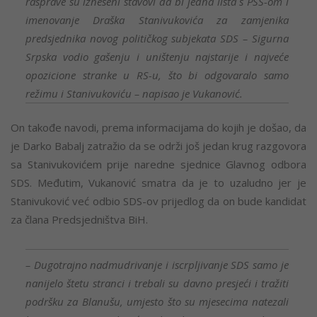
rasprave su izneseni stavovi da bi jedna lista s PSS-om i
imenovanje Draška Stanivukovića za zamjenika
predsjednika novog političkog subjekata SDS – Sigurna
Srpska vodio gašenju i uništenju najstarije i najveće
opozicione stranke u RS-u, što bi odgovaralo samo
režimu i Stanivukoviću – napisao je Vukanović.
On takođe navodi, prema informacijama do kojih je došao, da
je Darko Babalj zatražio da se održi još jedan krug razgovora
sa Stanivukovićem prije naredne sjednice Glavnog odbora
SDS. Međutim, Vukanović smatra da je to uzaludno jer je
Stanivuković već odbio SDS-ov prijedlog da on bude kandidat
za člana Predsjedništva BiH.
– Dugotrajno nadmudrivanje i iscrpljivanje SDS samo je
nanijelo štetu stranci i trebali su davno presjeći i tražiti
podršku za Blanušu, umjesto što su mjesecima natezali