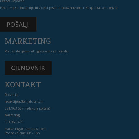
Čitaoci - reporteri
Pošalji vijest, fotografiju ili video i postani redovan reporter Banjaluka.com portala
POŠALJI
MARKETING
Preuzmite cjenovnik oglašavanja na portalu
CJENOVNIK
KONTAKT
Redakcija:
redakcija(at)banjaluka.com
051/963-557 (redakcija portala)
Marketing:
051 962 405
marketing(at)banjaluka.com
Radno vrijeme: 8h - 16h