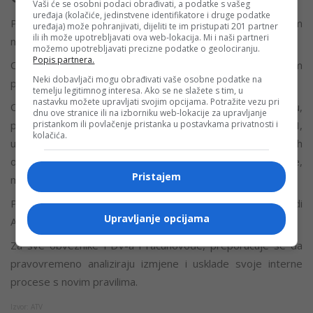
Vaši će se osobni podaci obrađivati, a podatke s vašeg
uređaja (kolačiće, jedinstvene identifikatore i druge podatke
PDV se ubuduće plaća u decimalnim brojevima zaokruženim
uređaja) može pohranjivati, dijeliti te im pristupati 201 partner
ili ih može upotrebljavati ova web-lokacija. Mi i naši partneri
na dvije decimale.
možemo upotrebljavati precizne podatke o geolociranju.
Popis partnera.
Odbitak ulaznog poreza se priznaje najranije u poreznom
Neki dobavljači mogu obrađivati vaše osobne podatke na
periodu kada su ispunjeni uslovi.
temelju legitimnog interesa. Ako se ne slažete s tim, u
nastavku možete upravljati svojim opcijama. Potražite vezu pri
Ove izmjene Pravilnika imaju za cilj modernizaciju,
dnu ove stranice ili na izborniku web-lokacije za upravljanje
pristankom ili povlačenje pristanka u postavkama privatnosti i
preciziranje i efikasnije upravljanje sistemom PDV-a u BiH,
kolačića.
uz jaču kontrolu i bolju definisanost obaveza poreznih
obveznika. Poseban fokus stavljen je na digitalne usluge,
Pristajem
međunarodne projekte, pravnu sigurnost i transparentnost.
Primjena Pravilnika počinje 6. avgusta 2025. godine, navodi
Upravljanje opcijama
Akta.
Za sve obveznike PDV-a i računovođe, preporučuje se da
pravovremeno analiziraju izmjene i usklade svoje interne
procese s novim pravilima.
Izvor: ATV