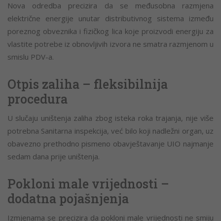
Nova odredba precizira da se međusobna razmjena
električne energije unutar distributivnog sistema između
poreznog obveznika i fizičkog lica koje proizvodi energiju za
vlastite potrebe iz obnovljivih izvora ne smatra razmjenom u
smislu PDV-a.
Otpis zaliha – fleksibilnija
procedura
U slučaju uništenja zaliha zbog isteka roka trajanja, nije više
potrebna Sanitarna inspekcija, već bilo koji nadležni organ, uz
obavezno prethodno pismeno obavještavanje UIO najmanje
sedam dana prije uništenja.
Pokloni male vrijednosti –
dodatna pojašnjenja
Izmjenama se precizira da pokloni male vrijednosti ne smiju