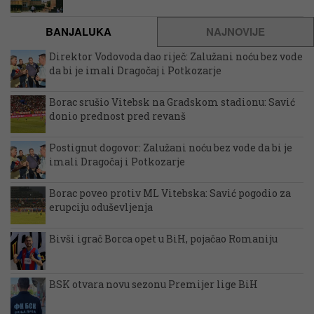
BANJALUKA
NAJNOVIJE
Direktor Vodovoda dao riječ: Zalužani noću bez vode
da bi je imali Dragočaj i Potkozarje
Borac srušio Vitebsk na Gradskom stadionu: Savić
donio prednost pred revanš
Postignut dogovor: Zalužani noću bez vode da bi je
imali Dragočaj i Potkozarje
Borac poveo protiv ML Vitebska: Savić pogodio za
erupciju oduševljenja
Bivši igrač Borca opet u BiH, pojačao Romaniju
BSK otvara novu sezonu Premijer lige BiH