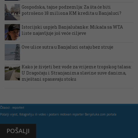
Gospodska, tajne podzemlja: Za šta će biti
potrošeno 18 miliona KM kredita u Banjaluci?
Istorijski uspjeh Banjalučanke: Mikača sa WTA
liste najavljuje još veće ciljeve
Ove ulice sutra u Banjaluci ostaju bez struje
Kako je živjeti bez vode za vrijeme tropskog talasa:
U Dragočaju i Stranjanima slavine suve danima,
mještani spasavaju stoku
Čitaoci - reporteri
Pošalji vijest, fotografiju ili video i postani redovan reporter Banjaluka.com portala
POŠALJI