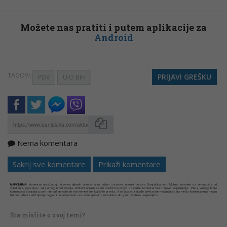
Možete nas pratiti i putem aplikacije za
Android
TAGOVI:
PRIJAVI GREŠKU
PDV
UIO BIH
Nema komentara
Kopirati
Sakrij sve komentare
Prikaži komentare
NAPOMENA:
Komentari odražavaju stavove njihovih autora, a ne nužno i stavove internet portala Banjaluka.com. Molimo korisnike da se suzdrže od
vrijeđanja, psovanja i vulgarnog izražavanja. Portal Banjaluka.com zadržava pravo da obriše komentar bez najave i objašnjenja. Zbog velikog broja
komentara Banjaluka.com nije dužan obrisati sve komentare koji krše pravila. Kao čitalac takođe prihvatate mogućnost da među komentarima mogu
biti pronađeni sadržaji koji mogu biti u suprotnosti sa vašim vjerskim, moralnim i drugim načelima i uvjerenjima.
Šta mislite o ovoj temi?