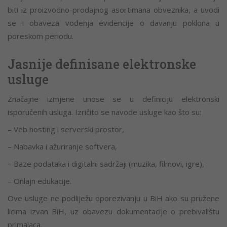
biti iz proizvodno-prodajnog asortimana obveznika, a uvodi
se i obaveza vođenja evidencije o davanju poklona u
poreskom periodu.
Jasnije definisane elektronske
usluge
Značajne izmjene unose se u definiciju elektronski
isporučenih usluga. Izričito se navode usluge kao što su:
– Veb hosting i serverski prostor,
– Nabavka i ažuriranje softvera,
– Baze podataka i digitalni sadržaji (muzika, filmovi, igre),
– Onlajn edukacije.
Ove usluge ne podliježu oporezivanju u BiH ako su pružene
licima izvan BiH, uz obavezu dokumentacije o prebivalištu
primalaca.