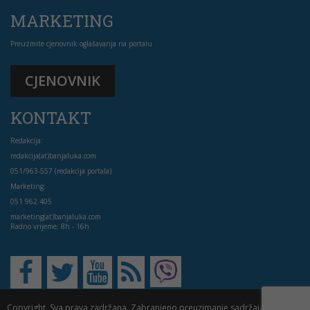
MARKETING
Preuzmite cjenovnik oglašavanja na portalu
CJENOVNIK
KONTAKT
Redakcija:
redakcija(at)banjaluka.com
051/963-557 (redakcija portala)
Marketing:
051 962 405
marketing(at)banjaluka.com
Radno vrijeme: 8h - 16h
Copyright. Sva prava zadržana. Zabranjeno preuzimanje sadržaja bez