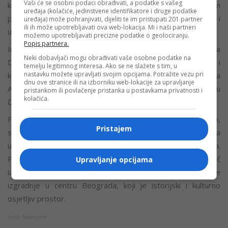
Vaši će se osobni podaci obrađivati, a podatke s vašeg
kulturnog dobra i brzo sprovođenje zakona po hitnom
uređaja (kolačiće, jedinstvene identifikatore i druge podatke
postupku, prema njima, smanjuje transparentnost i
uređaja) može pohranjivati, dijeliti te im pristupati 201 partner
ili ih može upotrebljavati ova web-lokacija. Mi i naši partneri
uklanjanje javne kontrole nad projektom.
možemo upotrebljavati precizne podatke o geolociranju.
Popis partnera.
Investiciju vodi Affinity Global Development, kompanija
Neki dobavljači mogu obrađivati vaše osobne podatke na
Džareda Kušnera, u saradnji sa Trump Organization i
temelju legitimnog interesa. Ako se ne slažete s tim, u
nastavku možete upravljati svojim opcijama. Potražite vezu pri
kompanijom Eagle Hills, u vlasništvu Mohameda Alija
dnu ove stranice ili na izborniku web-lokacije za upravljanje
Alabbara, investitora poznatog po luksuznim projektima u
pristankom ili povlačenje pristanka u postavkama privatnosti i
kolačića.
Dubaiju i „Beogradu na vodi“.
Projekat uključuje izgradnju luksuznog hotela Tramp,
Pristajem
stambenog kompleksa sa 1.500 jedinica i muzeja, sa
ukupnom bruto površinom od 30.000 kvadratnih metara.
Preliminarni planovi predviđaju najmanje dva solitera, što već
Upravljanje opcijama
izaziva kritike urbanista i građana zbog prevelike gustine
izgradnje u centru Beograda, koji je istorijski i kulturno
osjetljiv prostor.
Izvor: Nezavisne