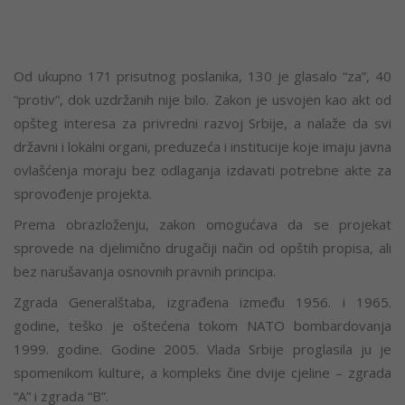
Od ukupno 171 prisutnog poslanika, 130 je glasalo “za”, 40
“protiv”, dok uzdržanih nije bilo. Zakon je usvojen kao akt od
opšteg interesa za privredni razvoj Srbije, a nalaže da svi
državni i lokalni organi, preduzeća i institucije koje imaju javna
ovlašćenja moraju bez odlaganja izdavati potrebne akte za
sprovođenje projekta.
Prema obrazloženju, zakon omogućava da se projekat
sprovede na djelimično drugačiji način od opštih propisa, ali
bez narušavanja osnovnih pravnih principa.
Zgrada Generalštaba, izgrađena između 1956. i 1965.
godine, teško je oštećena tokom NATO bombardovanja
1999. godine. Godine 2005. Vlada Srbije proglasila ju je
spomenikom kulture, a kompleks čine dvije cjeline – zgrada
“A” i zgrada “B”.