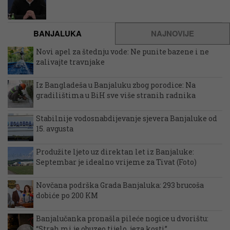
BANJALUKA
NAJNOVIJE
Novi apel za štednju vode: Ne punite bazene i ne
zalivajte travnjake
Iz Bangladeša u Banjaluku zbog porodice: Na
gradilištima u BiH sve više stranih radnika
Stabilnije vodosnabdijevanje sjevera Banjaluke od
15. avgusta
Produžite ljeto uz direktan let iz Banjaluke:
Septembar je idealno vrijeme za Tivat (Foto)
Novčana podrška Grada Banjaluka: 293 brucoša
dobiće po 200 KM
Banjalučanka pronašla pileće nogice u dvorištu:
“Strah mi je obuzeo tijelo, jeza kosti”