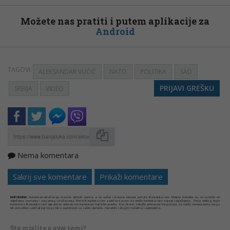
Možete nas pratiti i putem aplikacije za
Android
TAGOVI:
ALEKSANDAR VUČIĆ
NATO
POLITIKA
SAD
PRIJAVI GREŠKU
SRBIJA
VIDEO
Nema komentara
Kopirati
Sakrij sve komentare
Prikaži komentare
NAPOMENA:
Komentari odražavaju stavove njihovih autora, a ne nužno i stavove internet portala Banjaluka.com. Molimo korisnike da se suzdrže od
vrijeđanja, psovanja i vulgarnog izražavanja. Portal Banjaluka.com zadržava pravo da obriše komentar bez najave i objašnjenja. Zbog velikog broja
komentara Banjaluka.com nije dužan obrisati sve komentare koji krše pravila. Kao čitalac takođe prihvatate mogućnost da među komentarima mogu
biti pronađeni sadržaji koji mogu biti u suprotnosti sa vašim vjerskim, moralnim i drugim načelima i uvjerenjima.
Šta mislite o ovoj temi?