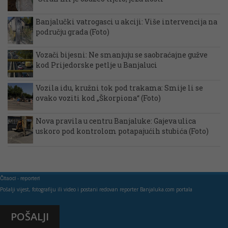
Banjalučki vatrogasci u akciji: Više intervencija na
području grada (Foto)
Vozači bijesni: Ne smanjuju se saobraćajne gužve
kod Prijedorske petlje u Banjaluci
Vozila idu, kružni tok pod trakama: Smije li se
ovako voziti kod „Škorpiona“ (Foto)
Nova pravila u centru Banjaluke: Gajeva ulica
uskoro pod kontrolom potapajućih stubića (Foto)
Čitaoci - reporteri
Pošalji vijest, fotografiju ili video i postani redovan reporter Banjaluka.com portala
POŠALJI