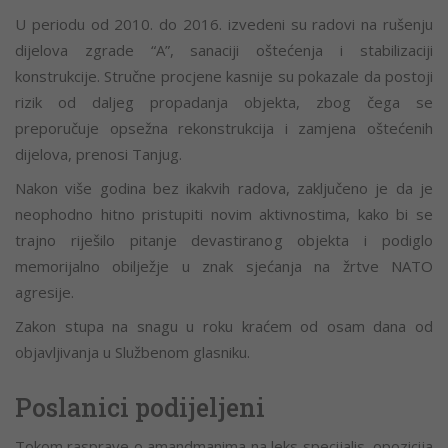
U periodu od 2010. do 2016. izvedeni su radovi na rušenju
dijelova zgrade “A”, sanaciji oštećenja i stabilizaciji
konstrukcije. Stručne procjene kasnije su pokazale da postoji
rizik od daljeg propadanja objekta, zbog čega se
preporučuje opsežna rekonstrukcija i zamjena oštećenih
dijelova, prenosi Tanjug.
Nakon više godina bez ikakvih radova, zaključeno je da je
neophodno hitno pristupiti novim aktivnostima, kako bi se
trajno riješilo pitanje devastiranog objekta i podiglo
memorijalno obilježje u znak sjećanja na žrtve NATO
agresije.
Zakon stupa na snagu u roku kraćem od osam dana od
objavljivanja u Službenom glasniku.
Poslanici podijeljeni
Tokom rasprave o amandmanima na leks specijalis, opozicija