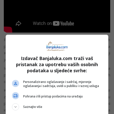
Prijedlog zakona, podsjetimo, podnijelo je 110 narodnih
poslanika, a odnosi se na projekat kompanije Džareda
Kušnera, zeta američkog predsjednika Donalda Trampa, koji
Izdavač Banjaluka.com traži vaš
je vrijedan 500 miliona dolara.
pristanak za upotrebu vaših osobnih
Investitor bi mogao dobiti posebnu građevinsku dozvolu za
podataka u sljedeće svrhe:
pripremne radove, koja uključuje rušenje postojećih
objekata, izmještanje infrastrukture i raščišćavanje terena.
Personalizirano oglašavanje i sadržaj, mjerenje
oglašavanja i sadržaja, uvidi u publiku i razvoj usluga
Kritičari upozoravaju da, iako predviđeni memorijal može
Pohrana i/ili pristup podacima na uređaju
zadržati simbolički značaj lokacije, ništa ne može u
potpunosti nadomjestiti originalnu arhitekturu i urbanistički
Saznajte više
identitet kompleksa Generalštaba. Ukidanje statusa