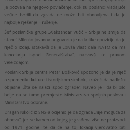
je pozvala na njegovo povlačenje, dok su poslanici vladajuće
većine tvrdili da zgrada ne može biti obnovljena i da je
najbolje rješenje – rušenje.
Šef poslaničke grupe „Aleksandar Vučić – Srbija ne smije da
stane“ Milenko Jovanov odgovorio je na kritike opozicije da je
riječ o izdaji, istakavši da je „bivša vlast dala NATO da ima
kancelariju ispod Generalštaba“, nazvavši to pravom
veleizdajom.
Poslanik Srbija centra Petar Bošković upozorio je da je riječ
o spomeniku kulture i istorijskom simbolu, tražeći da nadležni
objasne „šta se nalazi ispod zgrade“. Naveo je i da bi bilo
bolje da se tamo premjeste Ministarstvo spoljnih poslova i
Ministarstvo odbrane.
Dragan Nikolić iz SNS-a ocijenio je da zgrada „nije moguća za
obnovu“, jer se kamen od kojeg je građena više ne proizvodi
od 1971. godine, te da će na toj lokaciji vjerovatno biti