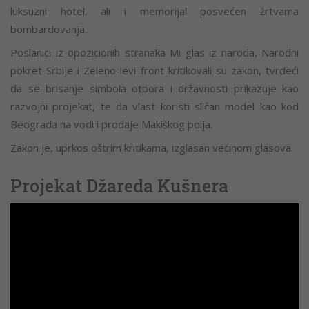
luksuzni hotel, ali i memorijal posvećen žrtvama
bombardovanja.
Poslanici iz opozicionih stranaka Mi glas iz naroda, Narodni
pokret Srbije i Zeleno-levi front kritikovali su zakon, tvrdeći
da se brisanje simbola otpora i državnosti prikazuje kao
razvojni projekat, te da vlast koristi sličan model kao kod
Beograda na vodi i prodaje Makiškog polja.
Zakon je, uprkos oštrim kritikama, izglasan većinom glasova.
Projekat Džareda Kušnera