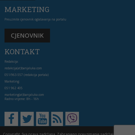
MARKETING
Preuzmite cjenovnik oglašavanja na portalu
CJENOVNIK
KONTAKT
Redakcija:
redakcija(at)banjaluka.com
051/963-557 (redakcija portala)
Marketing:
051 962 405
marketing(at)banjaluka.com
Radno vrijeme: 8h - 16h
Copyright. Sva prava zadržana. Zabranjeno preuzimanje sadržaja bez