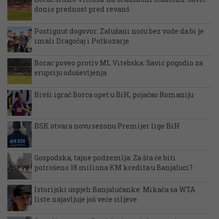
donio prednost pred revanš
Postignut dogovor: Zalužani noću bez vode da bi je
imali Dragočaj i Potkozarje
Borac poveo protiv ML Vitebska: Savić pogodio za
erupciju oduševljenja
Bivši igrač Borca opet u BiH, pojačao Romaniju
BSK otvara novu sezonu Premijer lige BiH
Gospodska, tajne podzemlja: Za šta će biti
potrošeno 18 miliona KM kredita u Banjaluci?
Istorijski uspjeh Banjalučanke: Mikača sa WTA
liste najavljuje još veće ciljeve