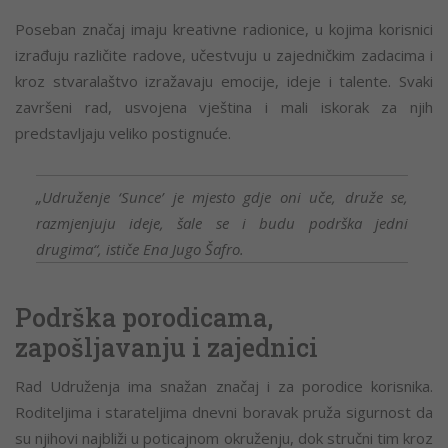
Poseban značaj imaju kreativne radionice, u kojima korisnici
izrađuju različite radove, učestvuju u zajedničkim zadacima i
kroz stvaralaštvo izražavaju emocije, ideje i talente. Svaki
završeni rad, usvojena vještina i mali iskorak za njih
predstavljaju veliko postignuće.
„Udruženje ‘Sunce’ je mjesto gdje oni uče, druže se,
razmjenjuju ideje, šale se i budu podrška jedni
drugima“, ističe Ena Jugo Šafro.
Podrška porodicama,
zapošljavanju i zajednici
Rad Udruženja ima snažan značaj i za porodice korisnika.
Roditeljima i starateljima dnevni boravak pruža sigurnost da
su njihovi najbliži u poticajnom okruženju, dok stručni tim kroz