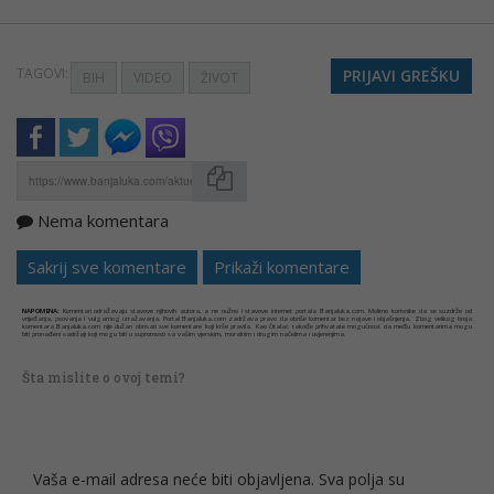
TAGOVI:
PRIJAVI GREŠKU
BIH
VIDEO
ŽIVOT
Nema komentara
Kopirati
Sakrij sve komentare
Prikaži komentare
NAPOMENA:
Komentari odražavaju stavove njihovih autora, a ne nužno i stavove internet portala Banjaluka.com. Molimo korisnike da se suzdrže od
vrijeđanja, psovanja i vulgarnog izražavanja. Portal Banjaluka.com zadržava pravo da obriše komentar bez najave i objašnjenja. Zbog velikog broja
komentara Banjaluka.com nije dužan obrisati sve komentare koji krše pravila. Kao čitalac takođe prihvatate mogućnost da među komentarima mogu
biti pronađeni sadržaji koji mogu biti u suprotnosti sa vašim vjerskim, moralnim i drugim načelima i uvjerenjima.
Šta mislite o ovoj temi?
Vaša e-mail adresa neće biti objavljena. Sva polja su