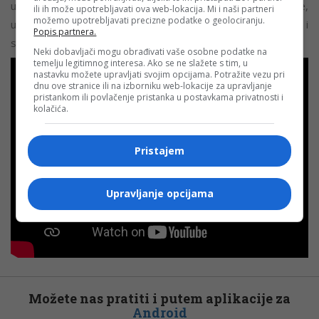
uklanja prepreke i stvara prostor za njihovo aktivno učešće,
ili ih može upotrebljavati ova web-lokacija. Mi i naši partneri
možemo upotrebljavati precizne podatke o geolociranju.
uključujući i pravo na rad, postaje humanije, pravednije i
Popis partnera.
snažnije društvo za sve.
Neki dobavljači mogu obrađivati vaše osobne podatke na
temelju legitimnog interesa. Ako se ne slažete s tim, u
nastavku možete upravljati svojim opcijama. Potražite vezu pri
dnu ove stranice ili na izborniku web-lokacije za upravljanje
pristankom ili povlačenje pristanka u postavkama privatnosti i
kolačića.
Pristajem
Upravljanje opcijama
Možete nas pratiti i putem aplikacije za
Android