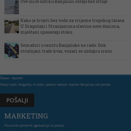
Ove ulice sutra u Banjaluci ostaju bez struje
Kako je živjeti bez vode za vrijeme tropskog talasa:
U Dragočaju i Stranjanima slavine suve danima,
mještani spasavaju stoku
Semafori u centru Banjaluke ne rade: Dok
stručnjaci traže kvar, vozači se uzdaju u sreću
Čitaoci - reporteri
Pošalji vijest, fotografiju ili video i postani redovan reporter Banjaluka.com portala
POŠALJI
MARKETING
Preuzmite cjenovnik oglašavanja na portalu