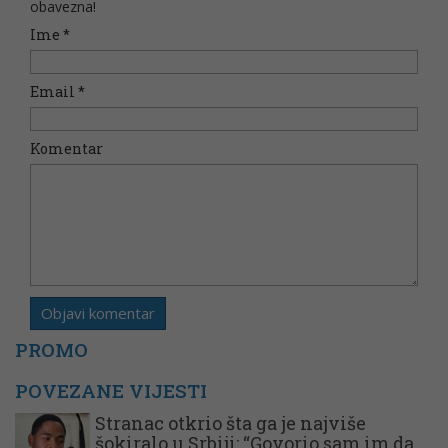
obavezna!
Ime
*
Email
*
Komentar
PROMO
POVEZANE VIJESTI
Stranac otkrio šta ga je najviše
šokiralo u Srbiji: “Govorio sam im da