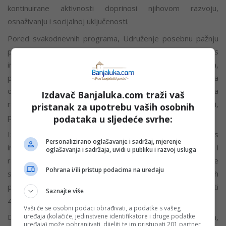
kontinuirane aktivnosti doprinosi njihovom razvoju,
osnaživanju i socijalnoj uključenosti.
Pored svakodnevnih programa, Udruženje posebnu pažnju
posvećuje stvaranju preduslova za zapošljavanje osoba s
invaliditetom. Korištenjem novčanih stimulansa Fonda,
pokazuje se koliko su institucionalni mehanizmi važni za
organizacije koje direktno rade s ovom populacijom, ali i za
Izdavač Banjaluka.com traži vaš
razvoj modela koji vode ka većoj samostalnosti,
pristanak za upotrebu vaših osobnih
profesionalnom napretku i vidljivosti na tržištu rada.
podataka u sljedeće svrhe:
Iz Udruženja „Sunce“ Mostar poručuju da osobe s
Personalizirano oglašavanje i sadržaj, mjerenje
invaliditetom ne trebaju sažaljenje, nego priliku, podršku i
oglašavanja i sadržaja, uvidi u publiku i razvoj usluga
ravnopravan pristup. Njihove potrebe ne smiju biti vidljive
Pohrana i/ili pristup podacima na uređaju
samo povremeno, one moraju biti dio trajnih društvenih
politika, lokalnih prioriteta i svakodnevne odgovornosti
Saznajte više
zajednice.
Vaši će se osobni podaci obrađivati, a podatke s vašeg
uređaja (kolačiće, jedinstvene identifikatore i druge podatke
Društvo koje prepoznaje sposobnosti osoba s invaliditetom,
uređaja) može pohranjivati, dijeliti te im pristupati 201 partner