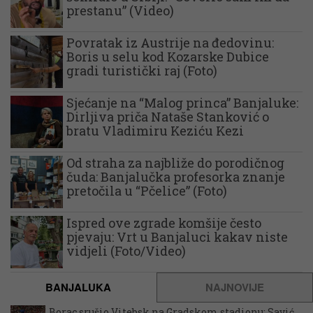
prestanu” (Video)
Povratak iz Austrije na đedovinu:
Boris u selu kod Kozarske Dubice
gradi turistički raj (Foto)
Sjećanje na “Malog princa” Banjaluke:
Dirljiva priča Nataše Stanković o
bratu Vladimiru Keziću Kezi
Od straha za najbliže do porodičnog
čuda: Banjalučka profesorka znanje
pretočila u “Pčelice” (Foto)
Ispred ove zgrade komšije često
pjevaju: Vrt u Banjaluci kakav niste
vidjeli (Foto/Video)
BANJALUKA
NAJNOVIJE
Borac srušio Vitebsk na Gradskom stadionu: Savić