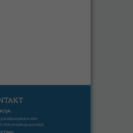
NTAKT
CIJA:
ija(at)banjaluka.com
3-556 (redakcija portala)
ETING: