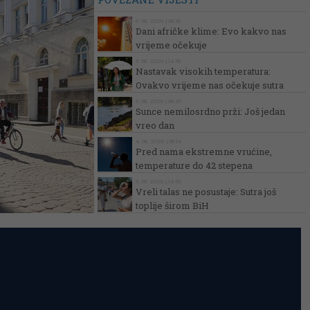
6. 08. 2026. | 08:36
Dani afričke klime: Evo kakvo nas
vrijeme očekuje
5. 08. 2026. | 14:58
Nastavak visokih temperatura:
Ovakvo vrijeme nas očekuje sutra
5. 08. 2026. | 08:47
Sunce nemilosrdno prži: Još jedan
vreo dan
4. 08. 2026. | 08:14
Pred nama ekstremne vrućine,
temperature do 42 stepena
3. 08. 2026. | 14:59
Vreli talas ne posustaje: Sutra još
toplije širom BiH