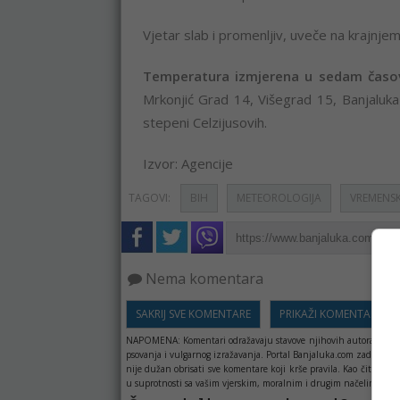
Vjetar slab i promenljiv, uveče na krajnje
Temperatura izmjerena u sedam čas
Mrkonjić Grad 14, Višegrad 15, Banjaluka 
stepeni Celzijusovih.
Izvor: Agencije
TAGOVI:
BIH
METEOROLOGIJA
VREMENS
Nema komentara
SAKRIJ SVE KOMENTARE
PRIKAŽI KOMENTARE
NAPOMENA:
Komentari odražavaju stavove njihovih autora, a ne 
psovanja i vulgarnog izražavanja. Portal Banjaluka.com zadržava 
nije dužan obrisati sve komentare koji krše pravila. Kao čitala
u suprotnosti sa vašim vjerskim, moralnim i drugim načelima i uv