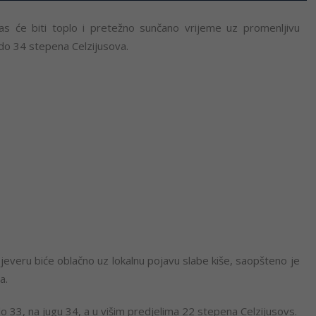
nas će biti toplo i pretežno sunčano vrijeme uz promenljivu
do 34 stepena Celzijusova.
jeveru biće oblačno uz lokalnu pojavu slabe kiše, saopšteno je
a.
33, na jugu 34, a u višim predjelima 22 stepena Celzijusovs.