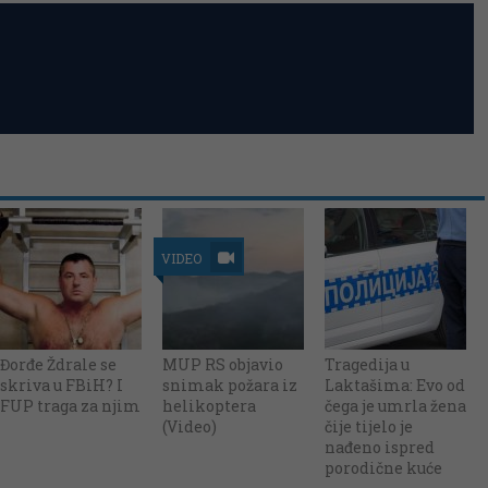
VIDEO
Đorđe Ždrale se
MUP RS objavio
Tragedija u
skriva u FBiH? I
snimak požara iz
Laktašima: Evo od
FUP traga za njim
helikoptera
čega je umrla žena
(Video)
čije tijelo je
nađeno ispred
porodične kuće