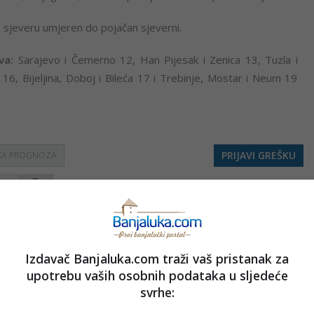
m sjeveru umjeren do pojačan sjeverni.
ova:
Sarajevo i Čemerno 12, Han Pijesak i Zenica 13, Tuzla i
16, Bijeljina, Doboj i Bileća 17 i Trebinje, Mostar i Neum 19
PRIJAVI GREŠKU
KA PROGNOZA
Kopirati
Izdavač Banjaluka.com traži vaš pristanak za
nužno i stavove internet portala Banjaluka.com. Molimo korisnike da se suzdrže od vrijeđanja,
upotrebu vaših osobnih podataka u sljedeće
pravo da obriše komentar bez najave i objašnjenja. Zbog velikog broja komentara Banjaluka.com
svrhe:
c takođe prihvatate mogućnost da među komentarima mogu biti pronađeni sadržaji koji mogu biti
jerenjima.