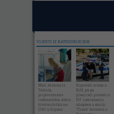
VIJESTI IZ KATEGORIJE BIH
Mali Aleksej iz
Kupovali oružje u
Teslića,
BiH, pa ga
prijevremeno
planirali prodati u
rođena beba, dobio
EU: Laktašanin
životnu bitku na
uhapšen u akciji
UKC-u Srpske
“Trasa” doveden u