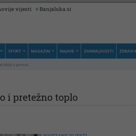
ovije vijesti
Banjaluka.si
SPORT
MAGAZIN
NAJAVE
ZANIMLJIVOSTI
ZDRAVI 
t Misli o prirodi
 i pretežno toplo
POVEZANE VIJESTI