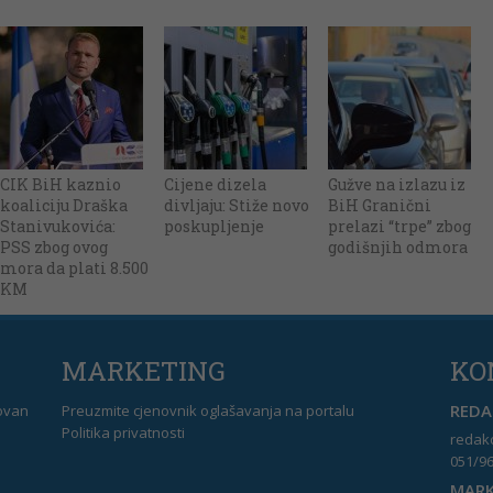
CIK BiH kaznio
Cijene dizela
Gužve na izlazu iz
koaliciju Draška
divljaju: Stiže novo
BiH Granični
Stanivukovića:
poskupljenje
prelazi “trpe” zbog
PSS zbog ovog
godišnjih odmora
mora da plati 8.500
KM
MARKETING
KO
REDAK
dovan
Preuzmite cjenovnik oglašavanja na portalu
Politika privatnosti
redakc
051/96
MARK