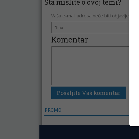
Šta mislite o ovoj temi?
Vaša e-mail adresa neće biti objavljena. 
Komentar
PROMO