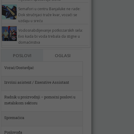
Semafori u centru Banjaluke ne rade:
Dok stručnjaci traže kvar, vozači se
uzdaju u sreću
Vodosnabdijevanje potkozarskih sela:
Evo kada bi voda trebala da stigne u
domaćinstva
Vozač/Dostavljač
POSLOVI
OGLASI
Izvršni asistent / Executive Assistant
Radnik u proizvodnji – pomoćni poslovi u
metalskom sektoru
Spremačica
Poslovođa
Skladištar (m)