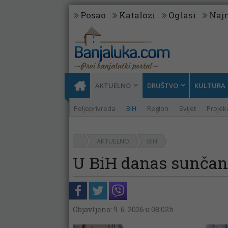
Posao
Katalozi
Oglasi
Najn
AKTUELNO
DRUŠTVO
KULTURA
Poljoprivreda
BiH
Region
Svijet
Projeka
AKTUELNO
BIH
U BiH danas sunčano
Objavljeno: 9. 6. 2026 u 08:02h