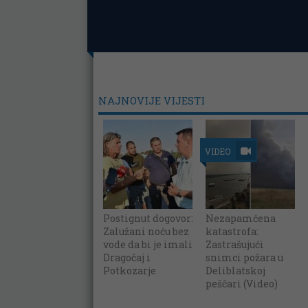
NAJNOVIJE VIJESTI
VIDEO
Postignut dogovor:
Nezapamćena
Zalužani noću bez
katastrofa:
vode da bi je imali
Zastrašujući
Dragočaj i
snimci požara u
Potkozarje
Deliblatskoj
peščari (Video)