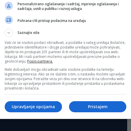
Personalizirano oglašavanje i sadržaj, mjerenje oglašavanja i
sadržaja, uvidi u publiku i razvoj usluga
Sva polja su obavezna!
Pohrana i/ili pristup podacima na uređaju
Saznajte više
Vaši će se osobni podaci obrađivati, a podatke s vašeg uređaja (kolačiće,
jedinstvene identifikatore i druge podatke uređaja) može pohranjivati,
dijeliti te im pristupati 201 partner ili ih može upotrebljavati ova web-
lokacija. Mi i naši partneri možemo upotrebljavati precizne podatke o
geolociranju.
Popis partnera.
Neki dobavljači mogu obrađivati vaše osobne podatke na temelju
legitimnog interesa. Ako se ne slažete s tim, u nastavku možete upravljati
svojim opcijama. Potražite vezu pri dnu ove stranice ili na izborniku web-
lokacije za upravljanje pristankom ili povlačenje pristanka u postavkama
privatnosti i kolačića.
Upravljanje opcijama
Pristajem