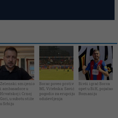
Zelenski smijenio
Borac poveo protiv
Bivši igrač Borca
i ambasadore u
ML Vitebska: Savić
opet u BiH, pojačao
Hrvatskoj i Crnoj
pogodio za erupciju
Romaniju
Gori, u subotu stiže
oduševljenja
u Srbiju