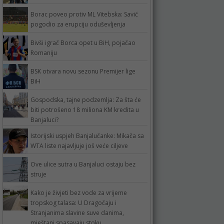
Borac poveo protiv ML Vitebska: Savić
pogodio za erupciju oduševljenja
Bivši igrač Borca opet u BiH, pojačao
Romaniju
BSK otvara novu sezonu Premijer lige
BiH
Gospodska, tajne podzemlja: Za šta će
biti potrošeno 18 miliona KM kredita u
Banjaluci?
Istorijski uspjeh Banjalučanke: Mikača sa
WTA liste najavljuje još veće ciljeve
Ove ulice sutra u Banjaluci ostaju bez
struje
Kako je živjeti bez vode za vrijeme
tropskog talasa: U Dragočaju i
Stranjanima slavine suve danima,
mještani spasavaju stoku