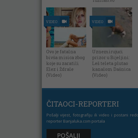
Tužilaštvo
VIDEO
VIDEO
Ovo je fatalna
Uznemirujući
bivša misica zbog
prizor u Bijeljini:
koje su zaratili
Leš teleta plutao
Elez i Ždrale
kanalom Dašnica
(Video)
(Video)
ČITAOCI-REPORTERI
Pošalji vijest, fotografiju ili video i postani re
reporter Banjaluka.com portala
POŠALJI