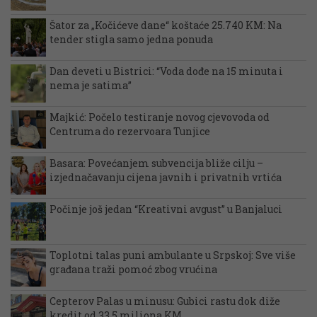
Šator za „Kočićeve dane“ koštaće 25.740 KM: Na
tender stigla samo jedna ponuda
Dan deveti u Bistrici: “Voda dođe na 15 minuta i
nema je satima”
Majkić: Počelo testiranje novog cjevovoda od
Centruma do rezervoara Tunjice
Basara: Povećanjem subvencija bliže cilju –
izjednačavanju cijena javnih i privatnih vrtića
Počinje još jedan “Kreativni avgust” u Banjaluci
Toplotni talas puni ambulante u Srpskoj: Sve više
građana traži pomoć zbog vrućina
Cepterov Palas u minusu: Gubici rastu dok diže
kredit od 33,5 miliona KM