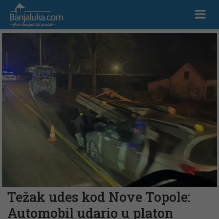
Težak udes kod Nove Topole:
Automobil udario u platon