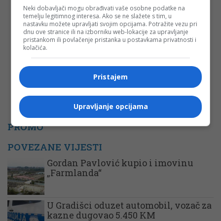
Neki dobavljači mogu obrađivati vaše osobne podatke na
temelju legitimnog interesa. Ako se ne slažete s tim, u
nastavku možete upravljati svojim opcijama. Potražite vezu pri
Komentar
dnu ove stranice ili na izborniku web-lokacije za upravljanje
pristankom ili povlačenje pristanka u postavkama privatnosti i
kolačića.
Pristajem
Upravljanje opcijama
PROMO
POVEZANE VIJESTI
Gordan Pavlović kupio i imovinu
„Farmlanda“
U Gradišci oduzet automobil, vozač za
kazne dugovao 5.450 KM