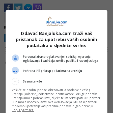
Nema komentara
Kopirati
Izdavač Banjaluka.com traži vaš
Sakrij sve komentare
Prikaži komentare
pristanak za upotrebu vaših osobnih
podataka u sljedeće svrhe:
NAPOMENA:
Komentari odražavaju stavove njihovih autora, a ne nužno i stavove internet portala Banjaluka.com. Molimo korisnike da se suzdrže od
vrijeđanja, psovanja i vulgarnog izražavanja. Portal Banjaluka.com zadržava pravo da obriše komentar bez najave i objašnjenja. Zbog velikog broja
komentara Banjaluka.com nije dužan obrisati sve komentare koji krše pravila. Kao čitalac takođe prihvatate mogućnost da među komentarima mogu
biti pronađeni sadržaji koji mogu biti u suprotnosti sa vašim vjerskim, moralnim i drugim načelima i uvjerenjima.
Personalizirano oglašavanje i sadržaj, mjerenje
oglašavanja i sadržaja, uvidi u publiku i razvoj usluga
Šta mislite o ovoj temi?
Pohrana i/ili pristup podacima na uređaju
Saznajte više
Vaša e-mail adresa neće biti objavljena. Sva polja su
Vaši će se osobni podaci obrađivati, a podatke s vašeg
obavezna!
uređaja (kolačiće, jedinstvene identifikatore i druge podatke
uređaja) može pohranjivati, dijeliti te im pristupati 201 partner
Ime
*
ili ih može upotrebljavati ova web-lokacija. Mi i naši partneri
možemo upotrebljavati precizne podatke o geolociranju.
Popis partnera.
Email
*