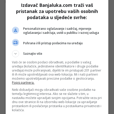
Šta mislite o ovoj temi?
Izdavač Banjaluka.com traži vaš
pristanak za upotrebu vaših osobnih
podataka u sljedeće svrhe:
Vaša e-mail adresa neće biti objavljena. Sva polja su
Personalizirano oglašavanje i sadržaj, mjerenje
obavezna!
oglašavanja i sadržaja, uvidi u publiku i razvoj usluga
Ime
*
Pohrana i/ili pristup podacima na uređaju
Email
*
Saznajte više
Vaši će se osobni podaci obrađivati, a podatke s vašeg
Komentar
uređaja (kolačiće, jedinstvene identifikatore i druge podatke
uređaja) može pohranjivati, dijeliti te im pristupati 201 partner
ili ih može upotrebljavati ova web-lokacija. Mi i naši partneri
možemo upotrebljavati precizne podatke o geolociranju.
Popis partnera.
Neki dobavljači mogu obrađivati vaše osobne podatke na
temelju legitimnog interesa. Ako se ne slažete s tim, u
nastavku možete upravljati svojim opcijama. Potražite vezu pri
dnu ove stranice ili na izborniku web-lokacije za upravljanje
pristankom ili povlačenje pristanka u postavkama privatnosti i
kolačića.