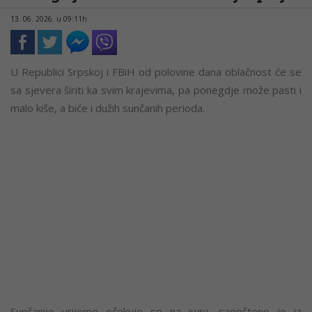
13. 06. 2026. u 09:11h
U Republici Srpskoj i FBiH od polovine dana oblačnost će se
sa sjevera širiti ka svim krajevima, pa ponegdje može pasti i
malo kiše, a biće i dužih sunčanih perioda.
Sunčanije vrijeme očekuje se na jugu, saopšteno je iz