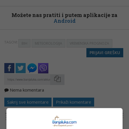
Možete nas pratiti i putem aplikacije za
Android
TAGOVI:
BIH
METEOROLOGIJA
VREMENSKA PROGNOZA
PRIJAVI GREŠKU
Nema komentara
Kopirati
Sakrij sve komentare
Prikaži komentare
NAPOMENA:
Komentari odražavaju stavove njihovih autora, a ne nužno i stavove internet portala Banjaluka.com. Molimo korisnike da se suzdrže od
vrijeđanja, psovanja i vulgarnog izražavanja. Portal Banjaluka.com zadržava pravo da obriše komentar bez najave i objašnjenja. Zbog velikog broja
komentara Banjaluka.com nije dužan obrisati sve komentare koji krše pravila. Kao čitalac takođe prihvatate mogućnost da među komentarima mogu
biti pronađeni sadržaji koji mogu biti u suprotnosti sa vašim vjerskim, moralnim i drugim načelima i uvjerenjima.