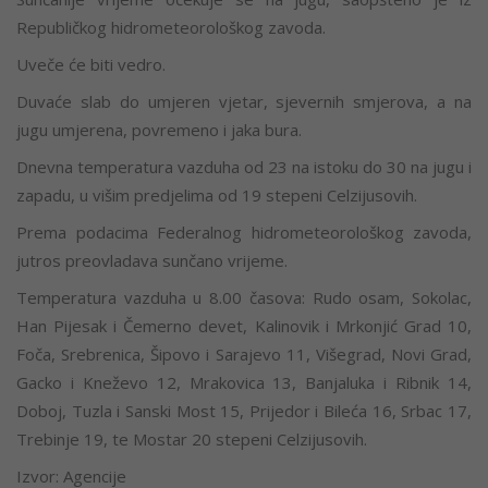
Republičkog hidrometeorološkog zavoda.
Uveče će biti vedro.
Duvaće slab do umjeren vjetar, sjevernih smjerova, a na
jugu umjerena, povremeno i jaka bura.
Dnevna temperatura vazduha od 23 na istoku do 30 na jugu i
zapadu, u višim predjelima od 19 stepeni Celzijusovih.
Prema podacima Federalnog hidrometeorološkog zavoda,
jutros preovladava sunčano vrijeme.
Temperatura vazduha u 8.00 časova: Rudo osam, Sokolac,
Han Pijesak i Čemerno devet, Kalinovik i Mrkonjić Grad 10,
Foča, Srebrenica, Šipovo i Sarajevo 11, Višegrad, Novi Grad,
Gacko i Kneževo 12, Mrakovica 13, Banjaluka i Ribnik 14,
Doboj, Tuzla i Sanski Most 15, Prijedor i Bileća 16, Srbac 17,
Trebinje 19, te Mostar 20 stepeni Celzijusovih.
Izvor: Agencije