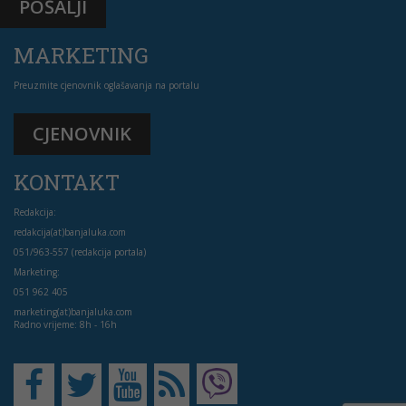
POŠALJI
MARKETING
Preuzmite cjenovnik oglašavanja na portalu
CJENOVNIK
KONTAKT
Redakcija:
redakcija(at)banjaluka.com
051/963-557 (redakcija portala)
Marketing:
051 962 405
marketing(at)banjaluka.com
Radno vrijeme: 8h - 16h