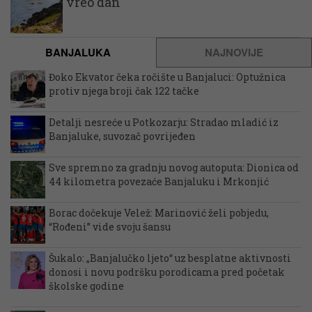
vreo dan
BANJALUKA
NAJNOVIJE
Đoko Ekvator čeka ročište u Banjaluci: Optužnica
protiv njega broji čak 122 tačke
Detalji nesreće u Potkozarju: Stradao mladić iz
Banjaluke, suvozač povrijeđen
Sve spremno za gradnju novog autoputa: Dionica od
44 kilometra povezaće Banjaluku i Mrkonjić
Borac dočekuje Velež: Marinović želi pobjedu,
“Rođeni” vide svoju šansu
Šukalo: „Banjalučko ljeto“ uz besplatne aktivnosti
donosi i novu podršku porodicama pred početak
školske godine