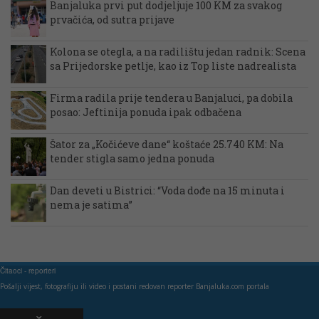
Banjaluka prvi put dodjeljuje 100 KM za svakog
prvačića, od sutra prijave
Kolona se otegla, a na radilištu jedan radnik: Scena
sa Prijedorske petlje, kao iz Top liste nadrealista
Firma radila prije tendera u Banjaluci, pa dobila
posao: Jeftinija ponuda ipak odbačena
Šator za „Kočićeve dane“ koštaće 25.740 KM: Na
tender stigla samo jedna ponuda
Dan deveti u Bistrici: “Voda dođe na 15 minuta i
nema je satima”
Čitaoci - reporteri
Pošalji vijest, fotografiju ili video i postani redovan reporter Banjaluka.com portala