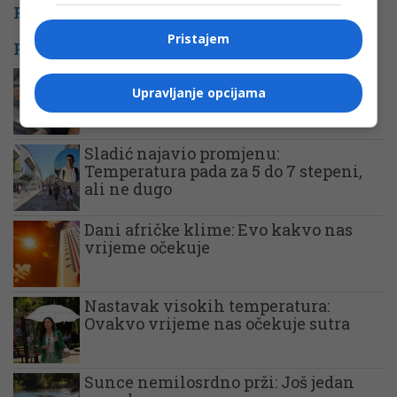
PROMO
Pristajem
POVEZANE VIJESTI
Toplotni talas puni ambulante u
Upravljanje opcijama
Srpskoj: Sve više građana traži pomoć
zbog vrućina
Sladić najavio promjenu:
Temperatura pada za 5 do 7 stepeni,
ali ne dugo
Dani afričke klime: Evo kakvo nas
vrijeme očekuje
Nastavak visokih temperatura:
Ovakvo vrijeme nas očekuje sutra
Sunce nemilosrdno prži: Još jedan