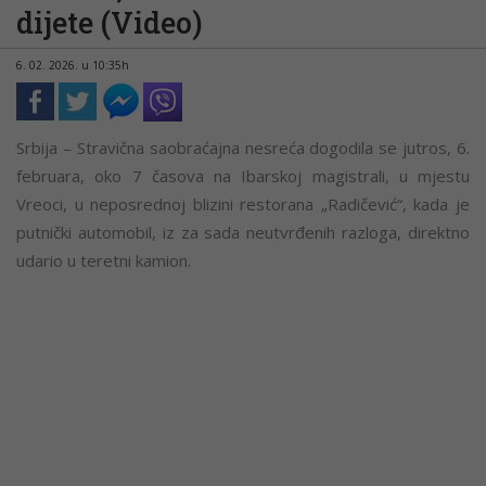
dijete (Video)
6. 02. 2026. u 10:35h
Srbija – Stravična saobraćajna nesreća dogodila se jutros, 6.
februara, oko 7 časova na Ibarskoj magistrali, u mjestu
Vreoci, u neposrednoj blizini restorana „Radičević“, kada je
putnički automobil, iz za sada neutvrđenih razloga, direktno
udario u teretni kamion.