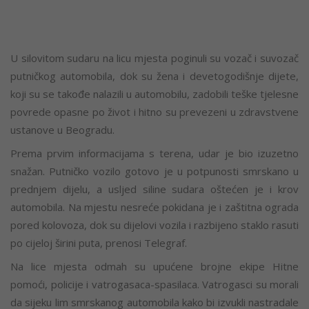
U silovitom sudaru na licu mjesta poginuli su vozač i suvozač
putničkog automobila, dok su žena i devetogodišnje dijete,
koji su se takođe nalazili u automobilu, zadobili teške tjelesne
povrede opasne po život i hitno su prevezeni u zdravstvene
ustanove u Beogradu.
Prema prvim informacijama s terena, udar je bio izuzetno
snažan. Putničko vozilo gotovo je u potpunosti smrskano u
prednjem dijelu, a usljed siline sudara oštećen je i krov
automobila. Na mjestu nesreće pokidana je i zaštitna ograda
pored kolovoza, dok su dijelovi vozila i razbijeno staklo rasuti
po cijeloj širini puta, prenosi Telegraf.
Na lice mjesta odmah su upućene brojne ekipe Hitne
pomoći, policije i vatrogasaca-spasilaca. Vatrogasci su morali
da sijeku lim smrskanog automobila kako bi izvukli nastradale