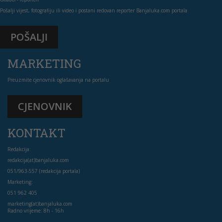
Pošalji vijest, fotografiju ili video i postani redovan reporter Banjaluka.com portala
POŠALJI
MARKETING
Preuzmite cjenovnik oglašavanja na portalu
CJENOVNIK
KONTAKT
Redakcija:
redakcija(at)banjaluka.com
051/963-557 (redakcija portala)
Marketing:
051 962 405
marketing(at)banjaluka.com
Radno vrijeme: 8h - 16h