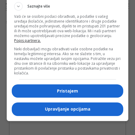
NAPOMENA:
Komentari odražavaju stavove njihovih autora, a ne nužno i stavove internet portala Banjaluka.com. Molimo korisnike da se suzdrže od
Saznajte više
vrijeđanja, psovanja i vulgarnog izražavanja. Portal Banjaluka.com zadržava pravo da obriše komentar bez najave i objašnjenja. Zbog velikog broja
komentara Banjaluka.com nije dužan obrisati sve komentare koji krše pravila. Kao čitalac takođe prihvatate mogućnost da među komentarima mogu
biti pronađeni sadržaji koji mogu biti u suprotnosti sa vašim vjerskim, moralnim i drugim načelima i uvjerenjima.
Vaši će se osobni podaci obrađivati, a podatke s vašeg
uređaja (kolačiće, jedinstvene identifikatore i druge podatke
Šta mislite o ovoj temi?
uređaja) može pohranjivati, dijeliti te im pristupati 201 partner
ili ih može upotrebljavati ova web-lokacija. Mi i naši partneri
možemo upotrebljavati precizne podatke o geolociranju.
Popis partnera.
Neki dobavljači mogu obrađivati vaše osobne podatke na
Vaša e-mail adresa neće biti objavljena. Sva polja su
temelju legitimnog interesa. Ako se ne slažete s tim, u
obavezna!
nastavku možete upravljati svojim opcijama. Potražite vezu pri
dnu ove stranice ili na izborniku web-lokacije za upravljanje
Ime
*
pristankom ili povlačenje pristanka u postavkama privatnosti i
kolačića.
Email
*
Pristajem
Komentar
Upravljanje opcijama