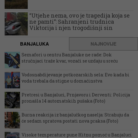
“Utjehe nema, ovo je tragedija koja se
ne pamti”: Sahranjeni trudnica
Viktorija i njen trogodišnji sin
BANJALUKA
NAJNOVIJE
Semafori u centru Banjaluke ne rade: Dok
stručnjaci traže kvar, vozači se uzdaju u sreću
Vodosnabdijevanje potkozarskih sela: Evo kada bi
voda trebala da stigne u domaćinstva
Pretresi u Banjaluci, Prnjavoru i Derventi: Policija
pronašla 14 automatskih pušaka (Foto)
Burna reakcija iz banjalučkog naselja: Strahuju da
će sedam spratova postati nova praksa (Foto)
Visoke temperature pune Hitnu pomoć u Banjaluci