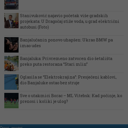
Stanivuković najavio početak više gradskih
projekata: U Dragočaj stiže voda, u grad električni
autobusi (Foto)
Banjalučanin ponovo uhapšen: Ukrao BMW pa
imao udes
Banjaluka: Privremeno zatvoren dio šetališta
preko puta restorana “Stari mlin”
Oglasila se “Elektrokrajina”: Presječeni kablovi,
dio Banjaluke ostao bez struje
Sve o utakmici Borac – ML Vitebsk: Kad počinje, ko
prenosi i koliki je ulog?
Čitaoci - reporteri