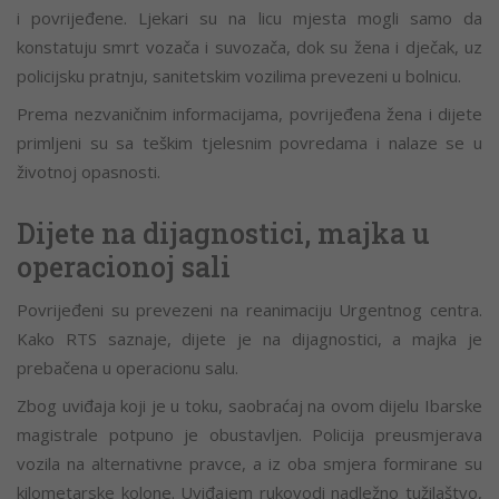
i povrijeđene. Ljekari su na licu mjesta mogli samo da
konstatuju smrt vozača i suvozača, dok su žena i dječak, uz
policijsku pratnju, sanitetskim vozilima prevezeni u bolnicu.
Prema nezvaničnim informacijama, povrijeđena žena i dijete
primljeni su sa teškim tjelesnim povredama i nalaze se u
životnoj opasnosti.
Dijete na dijagnostici, majka u
operacionoj sali
Povrijeđeni su prevezeni na reanimaciju Urgentnog centra.
Kako RTS saznaje, dijete je na dijagnostici, a majka je
prebačena u operacionu salu.
Zbog uviđaja koji je u toku, saobraćaj na ovom dijelu Ibarske
magistrale potpuno je obustavljen. Policija preusmjerava
vozila na alternativne pravce, a iz oba smjera formirane su
kilometarske kolone. Uviđajem rukovodi nadležno tužilaštvo,