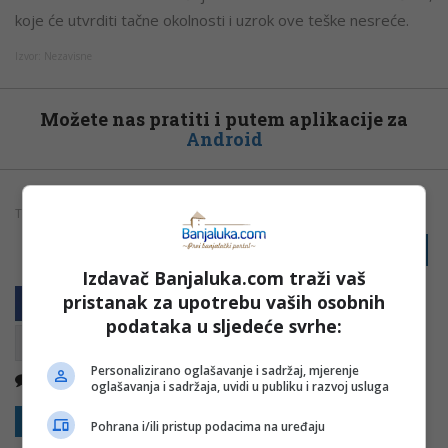
koje će utvrditi tačne okolnosti i uzrok ove teške nesreće.
Izvor:
Nezavisne
Možete nas pratiti i putem aplikacije za
Android
TAGOVI:
SAOBRAĆAJNA NESREĆA
SRBIJA
VIDEO
PRIJAVI GREŠKU
Izdavač Banjaluka.com traži vaš
pristanak za upotrebu vaših osobnih
podataka u sljedeće svrhe:
Personalizirano oglašavanje i sadržaj, mjerenje
Nema komentara
Kopirati
oglašavanja i sadržaja, uvidi u publiku i razvoj usluga
Sakrij sve komentare
Prikaži komentare
Pohrana i/ili pristup podacima na uređaju