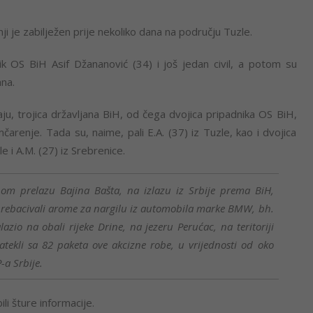
ji je zabilježen prije nekoliko dana na području Tuzle.
 OS BiH Asif Džananović (34) i još jedan civil, a potom su
na.
ju, trojica državljana BiH, od čega dvojica pripadnika OS BiH,
arenje. Tada su, naime, pali E.A. (37) iz Tuzle, kao i dvojica
e i A.M. (27) iz Srebrenice.
om prelazu Bajina Bašta, na izlazu iz Srbije prema BiH,
prebacivali arome za nargilu iz automobila marke BMW, bh.
azio na obali rijeke Drine, na jezeru Perućac, na teritoriji
 zatekli sa 82 paketa ove akcizne robe, u vrijednosti od oko
-a Srbije.
i šture informacije.