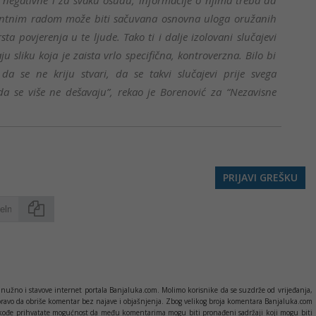
e negativne i za svaku osudu, informacije o njima treba da
entnim radom može biti sačuvana osnovna uloga oružanih
sta povjerenja u te ljude. Tako ti i dalje izolovani slučajevi
u sliku koja je zaista vrlo specifična, kontroverzna. Bilo bi
 se ne kriju stvari, da se takvi slučajevi prije svega
da se više ne dešavaju”, rekao je Borenović za “Nezavisne
PRIJAVI GREŠKU
Kopirati
nužno i stavove internet portala Banjaluka.com. Molimo korisnike da se suzdrže od vrijeđanja,
pravo da obriše komentar bez najave i objašnjenja. Zbog velikog broja komentara Banjaluka.com
c takođe prihvatate mogućnost da među komentarima mogu biti pronađeni sadržaji koji mogu biti