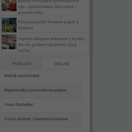
Basara: Povećanjem subvencija bliže
cilju – izjednačavanju cijena javnih i
privatnih vrtića
Počinje još jedan “Kreativni avgust” u
Banjaluci
Toplotni talas puni ambulante u Srpskoj:
Sve više građana traži pomoć zbog
vrućina
POSLOVI
OGLASI
Higijeničarka u proizvodnom pogonu
Vozač/Dostavljač
Izvršni asistent / Executive Assistant
Radnik u proizvodnji – pomoćni poslovi u
metalskom sektoru