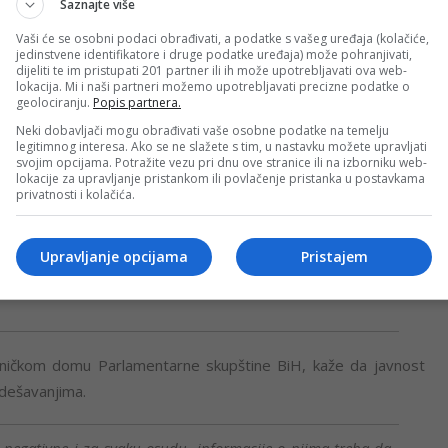
ine kako se kod Visokog prevrnuo skupocjeni helikopter OS BiH,
Saznajte više
lo, da li je letjelica u međuvremenu popravljena ili je
Vaši će se osobni podaci obrađivati, a podatke s vašeg uređaja (kolačiće,
iriti.
jedinstvene identifikatore i druge podatke uređaja) može pohranjivati,
dijeliti te im pristupati 201 partner ili ih može upotrebljavati ova web-
lokacija. Mi i naši partneri možemo upotrebljavati precizne podatke o
ovne letačke obuke pripadnika Brigade vazdušnih snaga i
geolociranju.
Popis partnera.
u za letačku obuku 13. aprila 2022.
Neki dobavljači mogu obrađivati vaše osobne podatke na temelju
legitimnog interesa. Ako se ne slažete s tim, u nastavku možete upravljati
svojim opcijama. Potražite vezu pri dnu ove stranice ili na izborniku web-
ena je 28. avgusta prošle godine, kada je helikopter OS BiH
lokacije za upravljanje pristankom ili povlačenje pristanka u postavkama
privatnosti i kolačića.
lja dok su jedinice OS imale probu pred vježbu, ali ni o tom
Upravljanje opcijama
Pristajem
 štete, ali je potonuo”, rekao je tada ministar odbrane BiH
avničkom domu Parlamentarne skupštine BiH, kaže da javnost
 dešavanjima.