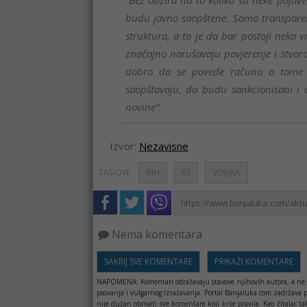
“Bez obzira na to koliko su neke pojav
budu javno saopštene. Samo transpar
struktura, a to je da bar postoji neka vr
značajno narušavaju povjerenje i stvaraj
dobro da se povede računa o tome da
saopštavaju, da budu sankcionisani i 
novine”.
Izvor:
Nezavisne
TAGOVI:
BIH
RS
VOJSKA
Nema komentara
SAKRIJ SVE KOMENTARE
PRIKAŽI KOMENTARE
NAPOMENA:
Komentari odražavaju stavove njihovih autora, a ne 
psovanja i vulgarnog izražavanja. Portal Banjaluka.com zadržava 
nije dužan obrisati sve komentare koji krše pravila. Kao čitala