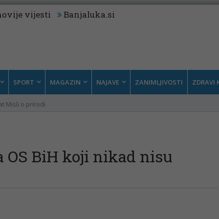
ovije vijesti
Banjaluka.si
SPORT
MAGAZIN
NAJAVE
ZANIMLJIVOSTI
ZDRAVI 
t Misli o prirodi
 OS BiH koji nikad nisu