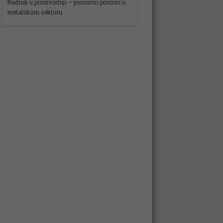
Spremačica
Više pozicija
VOZAČ
Vozač – Dostavljač
Skladišni radnik – magacioner
Radnik u proizvodnji