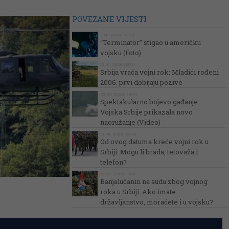
POVEZANE VIJESTI
3. 08. 2026. | 21:21
“Terminator” stigao u američku
vojsku (Foto)
13. 07. 2026. | 18:04
Srbija vraća vojni rok: Mladići rođeni
2006. prvi dobijaju pozive
28. 06. 2026. | 14:04
Spektakularno bojevo gađanje:
Vojska Srbije prikazala novo
naoružanje (Video)
15. 04. 2026. | 09:40
Od ovog datuma kreće vojni rok u
Srbiji: Mogu li brada, tetovaža i
telefon?
23. 03. 2026. | 15:01
Banjalučanin na sudu zbog vojnog
roka u Srbiji: Ako imate
državljanstvo, moraćete i u vojsku?