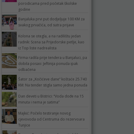
porodicama pred početak školske
godine
Banjaluka prvi put dodjeljuje 100 KM za
svakog prvačića, od sutra prijave
Kolona se otegla, a na radilištu jedan
radnik: Scena sa Prijedorske petlje, kao
iz Top liste nadrealista
Firma radila prije tendera u Banjaluci, pa
dobila posao: Jeftinija ponuda ipak
odbačena
Šator za „Kočićeve dane“ koštaće 25.740
KM: Na tender stigla samo jedna ponuda
Dan deveti u Bistrici: “Voda dođe na 15
minuta i nema je satima”
Majkić: Počelo testiranje novog
cjevovoda od Centruma do rezervoara
Tunjice