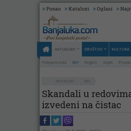
Posao
Katalozi
Oglasi
Najn
AKTUELNO
DRUŠTVO
KULTURA
Poljoprivreda
BiH
Region
Svijet
Projeka
AKTUELNO
BIH
Skandali u redovima
izvedeni na čistac