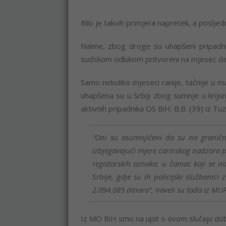
Bilo je takvih primjera napretek, a posljedn
Naime, zbog droge su uhapšeni pripadnik
sudskom odlukom pritvoreni na mjesec da
Samo nekoliko mjeseci ranije, tačnije u ma
uhapšena su u Srbiji zbog sumnje u krijumč
aktivnih pripadnika OS BiH: B.B. (39) iz Tuzl
“Oni su osumnjičeni da su na graničn
izbjegavajući mjere carinskog nadzora 
registarskih oznaka, u čamac koji se nal
Srbije, gdje su ih policijski službenici
2.094.085 dinara”, naveli su tada iz MUP
Iz MO BiH smo na upit o ovom slučaju dobil