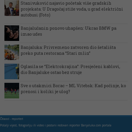
Stanivuković najavio početak više gradskih
projekata: U Dragočaj stiže voda, u grad električni
autobusi (Foto)
Banjalučanin ponovo uhapšen: Ukrao BMW pa
imao udes
Banjaluka: Privremeno zatvoren dio šetališta
preko puta restorana “Stari mlin”
Oglasila se “Elektrokrajina”: Presječeni kablovi,
dio Banjaluke ostao bez struje
Sve o utakmici Borac – ML Vitebsk: Kad počinje, ko
prenosi i koliki je ulog?
Čitaoci - reporteri
Pošalji vijest, fotografiju ili video i postani redovan reporter Banjaluka.com portala