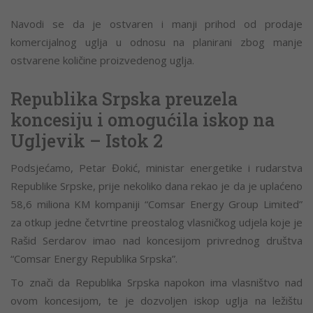
Navodi se da je ostvaren i manji prihod od prodaje
komercijalnog uglja u odnosu na planirani zbog manje
ostvarene količine proizvedenog uglja.
Republika Srpska preuzela
koncesiju i omogućila iskop na
Ugljevik – Istok 2
Podsjećamo, Petar Đokić, ministar energetike i rudarstva
Republike Srpske, prije nekoliko dana rekao je da je uplaćeno
58,6 miliona KM kompaniji “Comsar Energy Group Limited”
za otkup jedne četvrtine preostalog vlasničkog udjela koje je
Rašid Serdarov imao nad koncesijom privrednog društva
“Comsar Energy Republika Srpska”.
To znači da Republika Srpska napokon ima vlasništvo nad
ovom koncesijom, te je dozvoljen iskop uglja na ležištu