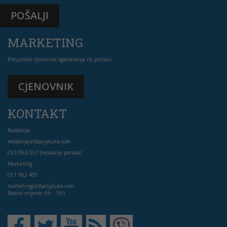
POŠALJI
MARKETING
Preuzmite cjenovnik oglašavanja na portalu
CJENOVNIK
KONTAKT
Redakcija:
redakcija(at)banjaluka.com
051/963-557 (redakcija portala)
Marketing:
051 962 405
marketing(at)banjaluka.com
Radno vrijeme: 8h - 16h