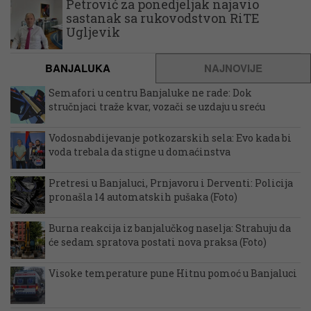
Petrović za ponedjeljak najavio
sastanak sa rukovodstvon RiTE
Ugljevik
BANJALUKA
NAJNOVIJE
Semafori u centru Banjaluke ne rade: Dok
stručnjaci traže kvar, vozači se uzdaju u sreću
Vodosnabdijevanje potkozarskih sela: Evo kada bi
voda trebala da stigne u domaćinstva
Pretresi u Banjaluci, Prnjavoru i Derventi: Policija
pronašla 14 automatskih pušaka (Foto)
Burna reakcija iz banjalučkog naselja: Strahuju da
će sedam spratova postati nova praksa (Foto)
Visoke temperature pune Hitnu pomoć u Banjaluci