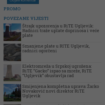
PROMO
POVEZANE VIJESTI
Štrajk upozorenja u RiTE Ugljevik:
Radnici traže uplate doprinosa i veće
plate
Smanjene plate u RITE Ugljevik,
radnici ogorčeni
Elektromreža u Srpskoj ugrožena:
RiTE “Gacko” ispao sa mreže, RiTE
“Ugljevik” obustavlja rad
Smijenjena kompletna uprava: Žarko
Novaković novi direktor RiTE
Ugljevik