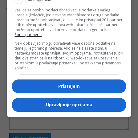
Šta mislite o ovoj temi?
Vaši će se osobni podaci obrađivati, a podatke s vašeg
uređaja (kolačiće, jedinstvene identifikatore i druge podatke
uređaja) može pohranjivati, dijeliti te im pristupati 201 partner
ili ih može upotrebljavati ova web-lokacija. Mi i naši partneri
možemo upotrebljavati precizne podatke o geolociranju.
Popis partnera.
Vaša e-mail adresa neće biti objavljena. Sva polja su
Neki dobavljači mogu obrađivati vaše osobne podatke na
obavezna!
temelju legitimnog interesa. Ako se ne slažete s tim, u
Ime
*
nastavku možete upravljati svojim opcijama. Potražite vezu pri
dnu ove stranice ili na izborniku web-lokacije za upravljanje
pristankom ili povlačenje pristanka u postavkama privatnosti i
kolačića.
Email
*
Pristajem
Komentar
Upravljanje opcijama