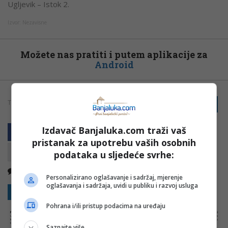
Ugljevik – Istok 2.
Izvor:
Nezavisne
Možete nas pratiti i putem aplikacije za
Android
TAGOVI:
PRIJAVI GREŠKU
RITE
RITE UGLJEVIK
RS
Izdavač Banjaluka.com traži vaš
pristanak za upotrebu vaših osobnih
podataka u sljedeće svrhe:
Nema komentara
Kopirati
Personalizirano oglašavanje i sadržaj, mjerenje
oglašavanja i sadržaja, uvidi u publiku i razvoj usluga
Sakrij sve komentare
Prikaži komentare
Pohrana i/ili pristup podacima na uređaju
NAPOMENA:
Komentari odražavaju stavove njihovih autora, a ne nužno i stavove internet portala Banjaluka.com. Molimo korisnike da se suzdrže od
vrijeđanja, psovanja i vulgarnog izražavanja. Portal Banjaluka.com zadržava pravo da obriše komentar bez najave i objašnjenja. Zbog velikog broja
komentara Banjaluka.com nije dužan obrisati sve komentare koji krše pravila. Kao čitalac takođe prihvatate mogućnost da među komentarima mogu
biti pronađeni sadržaji koji mogu biti u suprotnosti sa vašim vjerskim, moralnim i drugim načelima i uvjerenjima.
Saznajte više