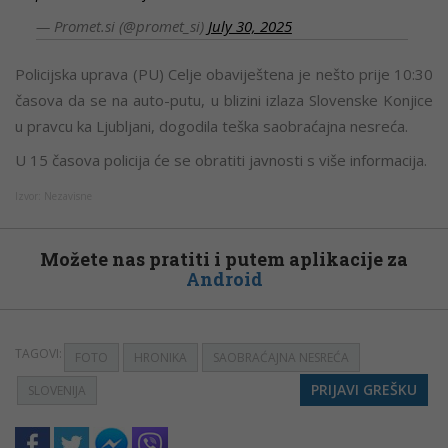
— Promet.si (@promet_si)
July 30, 2025
Policijska uprava (PU) Celje obaviještena je nešto prije 10:30
časova da se na auto-putu, u blizini izlaza Slovenske Konjice
u pravcu ka Ljubljani, dogodila teška saobraćajna nesreća.
U 15 časova policija će se obratiti javnosti s više informacija.
Izvor:
Nezavisne
Možete nas pratiti i putem aplikacije za
Android
TAGOVI:
FOTO
HRONIKA
SAOBRAĆAJNA NESREĆA
PRIJAVI GREŠKU
SLOVENIJA