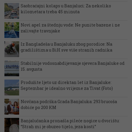
Saobraćajni kolaps u Banjaluci: Za nekoliko
kilometara treba 45 minuta
Novi apel za štednju vode: Ne punite bazene i ne
zalivajte travnjake
Iz Bangladeša u Banjaluku zbog porodice: Na
gradilištima u BiH sve više stranih radnika
Stabilnije vodosnabdijevanje sjevera Banjaluke od
15. avgusta
Produžite ljeto uz direktan let iz Banjaluke:
Septembar je idealno vrijeme za Tivat (Foto)
Novčana podrška Grada Banjaluka: 293 brucoša
dobiće po 200 KM
Banjalučanka pronašla pileće nogice u dvorištu:
“Strah mi je obuzeo tijelo, jeza kosti”