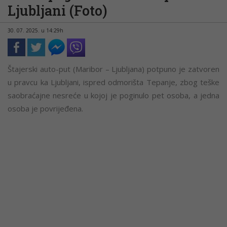
Ljubljani (Foto)
30. 07. 2025. u 14:29h
Štajerski auto-put (Maribor – Ljubljana) potpuno je zatvoren
u pravcu ka Ljubljani, ispred odmorišta Tepanje, zbog teške
saobraćajne nesreće u kojoj je poginulo pet osoba, a jedna
osoba je povrijeđena.