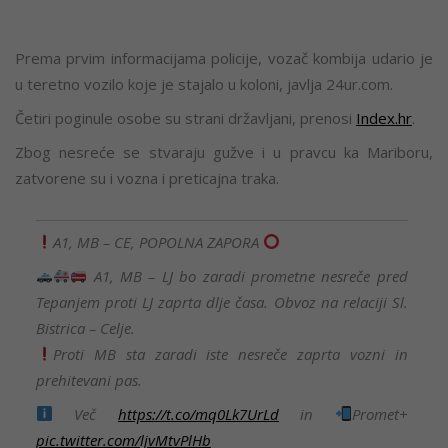
Prema prvim informacijama policije, vozač kombija udario je
u teretno vozilo koje je stajalo u koloni, javlja 24ur.com.
Četiri poginule osobe su strani državljani, prenosi
Index.hr
.
Zbog nesreće se stvaraju gužve i u pravcu ka Mariboru,
zatvorene su i vozna i preticajna traka.
A1, MB – CE, POPOLNA ZAPORA
A1, MB – LJ bo zaradi prometne nesreče pred
Tepanjem proti LJ zaprta dlje časa. Obvoz na relaciji Sl.
Bistrica – Celje.
Proti MB sta zaradi iste nesreče zaprta vozni in
prehitevani pas.
Več
https://t.co/mq0Lk7UrLd
in
Promet+
pic.twitter.com/ljvMtvPlHb