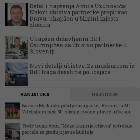
Detalji hapšenja Amira Uzunovića:
Nakon ubistva partnerke preplivao
Dravu, uhapšen u blizini mjesta
zločina
Uhapšen državljanin BiH:
Osumnjičen za ubistvo partnerke u
Sloveniji
Novi detalji ubistva: Za muškarcem iz
BiH traga desetine policajaca
BANJALUKA
NAJNOVIJE
Borac u Mađarskoj obilježava jubilej: Revanš sa ML
Vitebskom biće 50. nastup crveno-plavih u Evropi!
Traže trajni dom: “Mozaiku prijateljstva” potrebna
parcela za gradnju javne kuhinje