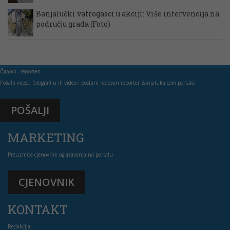
Banjalučki vatrogasci u akciji: Više intervencija na
području grada (Foto)
Čitaoci - reporteri
Pošalji vijest, fotografiju ili video i postani redovan reporter Banjaluka.com portala
POŠALJI
MARKETING
Preuzmite cjenovnik oglašavanja na portalu
CJENOVNIK
KONTAKT
Redakcija: