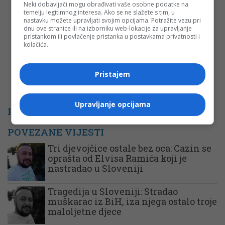
Neki dobavljači mogu obrađivati vaše osobne podatke na
Komentar
temelju legitimnog interesa. Ako se ne slažete s tim, u
nastavku možete upravljati svojim opcijama. Potražite vezu pri
dnu ove stranice ili na izborniku web-lokacije za upravljanje
pristankom ili povlačenje pristanka u postavkama privatnosti i
kolačića.
Pristajem
Upravljanje opcijama
PROMO
POVEZANE VIJESTI
Tri djevojčice ostale bez oca: Cazin se
oprašta od Elvisa Ramića koji je
nastradao u Sloveniji
Tragedija u Sloveniji: Stradao
muškarac iz BiH, iza njega ostalo troje
maloljetne djece