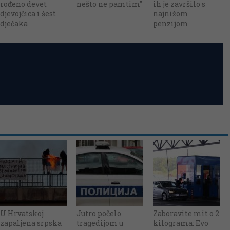
rođeno devet
nešto ne pamtim"
ih je završilo s
djevojčica i šest
najnižom
dječaka
penzijom
U Hrvatskoj
Jutro počelo
Zaboravite mit o 2
zapaljena srpska
tragedijom u
kilograma: Evo