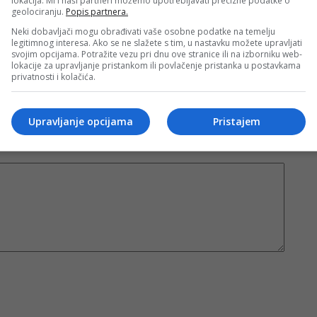
lokacija. Mi i naši partneri možemo upotrebljavati precizne podatke o
nužno i stavove internet portala Banjaluka.com. Molimo korisnike da se suzdrže od vrijeđanja,
geolociranju.
Popis partnera.
pravo da obriše komentar bez najave i objašnjenja. Zbog velikog broja komentara Banjaluka.com
Neki dobavljači mogu obrađivati vaše osobne podatke na temelju
c takođe prihvatate mogućnost da među komentarima mogu biti pronađeni sadržaji koji mogu biti
legitimnog interesa. Ako se ne slažete s tim, u nastavku možete upravljati
jerenjima.
svojim opcijama. Potražite vezu pri dnu ove stranice ili na izborniku web-
lokacije za upravljanje pristankom ili povlačenje pristanka u postavkama
privatnosti i kolačića.
Sva polja su obavezna!
Upravljanje opcijama
Pristajem