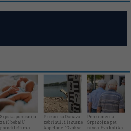
Srpska ponosnija
Prizori sa Dunava
Penzioneri u
za 15 beba! U
zabrinuli i iskusne
Srpskoj na pet
porodilištima
kapetane: "Ovakvo
nivoa: Evo koliko