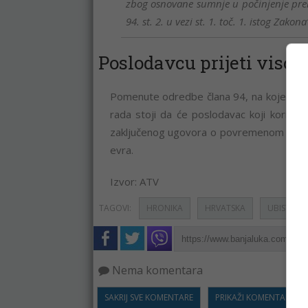
zbog osnovane sumnje u počinjenje prekrš
94. st. 2. u vezi st. 1. toč. 1. istog Zako
Poslodavcu prijeti viso
Pomenute odredbe člana 94, na koje se p
rada stoji da će poslodavac koji koristi 
zaključenog ugovora o povremenom radu,
evra.
Izvor: ATV
TAGOVI:
HRONIKA
HRVATSKA
UBISTVO
Nema komentara
SAKRIJ SVE KOMENTARE
PRIKAŽI KOMENTARE