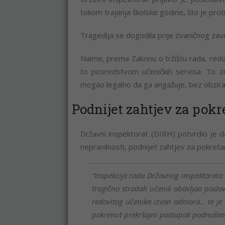
tokom trajanja školske godine, što je proti
Tragedija se dogodila prije zvaničnog zav
Naime, prema Zakonu o tržištu rada, redov
to posredstvom učeničkih servisa. To zn
mogao legalno da ga angažuje, bez obzira n
Podnijet zahtjev za pok
Državni inspektorat (DIRH) potvrdio je d
nepravilnosti, podnijet zahtjev za pokre
“Inspekcija rada Državnog inspektorata 
tragično stradali učenik obavljao posl
redovitog učenika izvan odmora… te je 
pokrenut prekršajni postupak podnošen