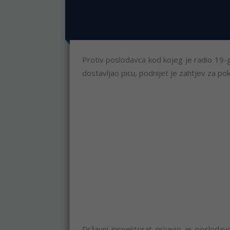
Protiv poslodavca kod kojeg je radio 19-g
dostavljao picu, podnijet je zahtjev za p
Državni inspektorat prijavio je poslodavc