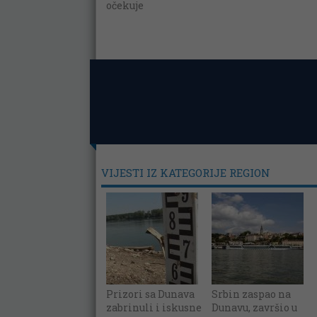
očekuje
VIJESTI IZ KATEGORIJE REGION
Prizori sa Dunava
Srbin zaspao na
zabrinuli i iskusne
Dunavu, završio u