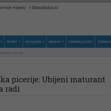
ovije vijesti
Banjaluka.si
SPORT
MAGAZIN
NAJAVE
ZANIMLJIVOSTI
ZDRAVI 
t Misli o prirodi
ika picerije: Ubijeni maturant
a radi