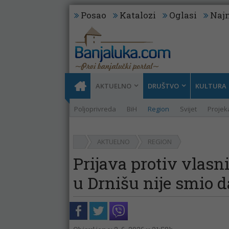
Posao
Katalozi
Oglasi
Najn
AKTUELNO
DRUŠTVO
KULTURA
Poljoprivreda
BiH
Region
Svijet
Projeka
AKTUELNO
REGION
Prijava protiv vlasn
u Drnišu nije smio d