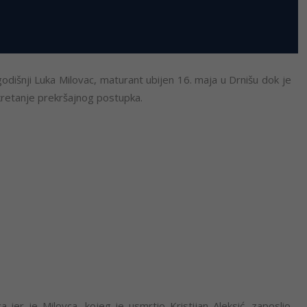
odišnji Luka Milovac, maturant ubijen 16. maja u Drnišu dok je
okretanje prekršajnog postupka.
a jer je Milovca, kojeg je usmrtio Kristijan Aleksić, zaposlio