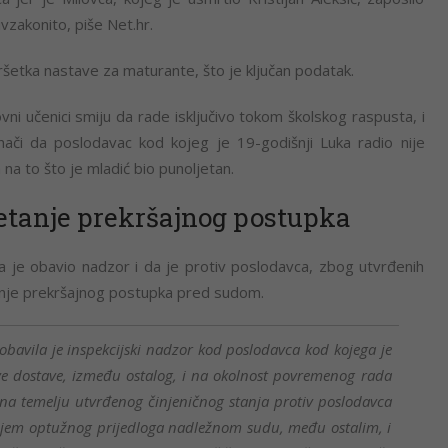
vzakonito, piše Net.hr.
ršetka nastave za maturante, što je ključan podatak.
ni učenici smiju da rade isključivo tokom školskog raspusta, i
ači da poslodavac kod kojeg je 19-godišnji Luka radio nije
a to što je mladić bio punoljetan.
retanje prekršajnog postupka
a je obavio nadzor i da je protiv poslodavca, zbog utvrđenih
tanje prekršajnog postupka pred sudom.
obavila je inspekcijski nadzor kod poslodavca kod kojega je
ove dostave, između ostalog, i na okolnost povremenog rada
na temelju utvrđenog činjeničnog stanja protiv poslodavca
jem optužnog prijedloga nadležnom sudu, među ostalim, i