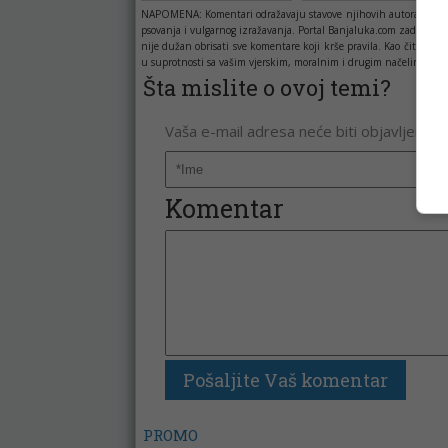
NAPOMENA:
Komentari odražavaju stavove njihovih autora, a ne 
psovanja i vulgarnog izražavanja. Portal Banjaluka.com zadržava 
nije dužan obrisati sve komentare koji krše pravila. Kao čitala
u suprotnosti sa vašim vjerskim, moralnim i drugim načelima i uv
Šta mislite o ovoj temi?
Vaša e-mail adresa neće biti objavljena. 
Komentar
PROMO