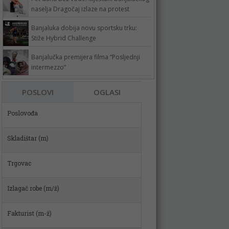
naselja Dragočaj izlaze na protest
Banjaluka dobija novu sportsku trku:
Stiže Hybrid Challenge
Banjalučka premijera filma “Posljednji
intermezzo”
POSLOVI
OGLASI
Skladištar (m)
Trgovac
Izlagač robe (m/ž)
Fakturist (m-ž)
VOZAČ MIKSERA (m/ž)