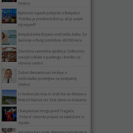
(Video)
Bjelorusi najavili pobjedu u Banjaluci:
“Publika je prednost Borca, ali je uvijek
cilj trijumf!”
Banjalučanka Bojana vodi tešku bitku: Za
liječenje u Rusiji potrebno 40.000 evra
Završena vanredna sjednica: Odbornici
usvojili odluke o parkingu i kreditu za
obnovu centra
Šobot demantovao tvrdnje o
nedostatku posteljine na pedijatriji
(Video)
U Vodovodu nisu ni znali šta se dešava u
Bistrici! Narod već šest dana na mukama
I Banjalučani mogu pred Tragače:
„Potera“ otvorila prijave za takmičare iz
Srpske
Pet dana bez vode: Mještani banjalučkog