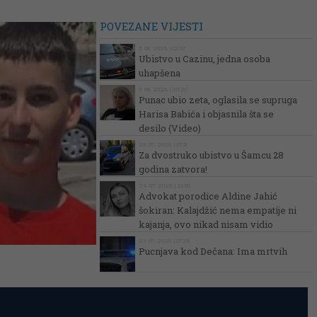
POVEZANE VIJESTI
5. 08. 2026. | 12:07
Ubistvo u Cazinu, jedna osoba
uhapšena
3. 08. 2026. | 20:20
Punac ubio zeta, oglasila se supruga
Harisa Babića i objasnila šta se
desilo (Video)
28. 07. 2026. | 15:31
Za dvostruko ubistvo u Šamcu 28
godina zatvora!
24. 07. 2026. | 21:50
Advokat porodice Aldine Jahić
šokiran: Kalajdžić nema empatije ni
kajanja, ovo nikad nisam vidio
23. 07. 2026. | 17:28
Pucnjava kod Dečana: Ima mrtvih