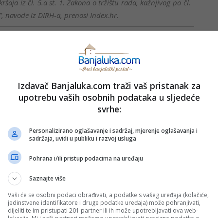
aja iz čl. 5.a st. 1. Zakona o tržištu rada, kažnjivog po čl.
na”, navode iz DIRH-a, prenosi Index.hr.
ka kazna
oziva DIRH, odnose se na novčane kazne. U Zakonu o tržištu
rad učenika van školskog raspusta, kao i onaj koji to čini bez
Izdavač Banjaluka.com traži vaš pristanak za
 biti kažnjen novčanom kaznom u iznosu od 6.630 do 13.270
upotrebu vaših osobnih podataka u sljedeće
svrhe:
Personalizirano oglašavanje i sadržaj, mjerenje oglašavanja i
sadržaja, uvidi u publiku i razvoj usluga
PRIJAVI GREŠKU
Pohrana i/ili pristup podacima na uređaju
Saznajte više
Kopirati
Vaši će se osobni podaci obrađivati, a podatke s vašeg uređaja (kolačiće,
jedinstvene identifikatore i druge podatke uređaja) može pohranjivati,
dijeliti te im pristupati 201 partner ili ih može upotrebljavati ova web-