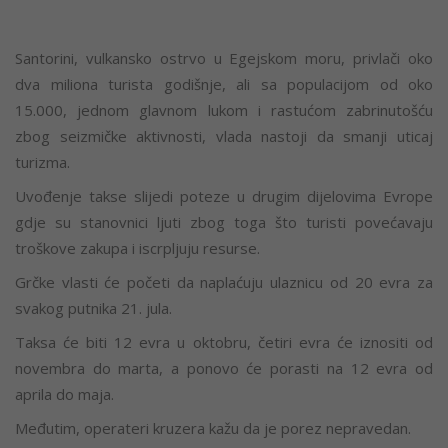
Santorini, vulkansko ostrvo u Egejskom moru, privlači oko
dva miliona turista godišnje, ali sa populacijom od oko
15.000, jednom glavnom lukom i rastućom zabrinutošću
zbog seizmičke aktivnosti, vlada nastoji da smanji uticaj
turizma.
Uvođenje takse slijedi poteze u drugim dijelovima Evrope
gdje su stanovnici ljuti zbog toga što turisti povećavaju
troškove zakupa i iscrpljuju resurse.
Grčke vlasti će početi da naplaćuju ulaznicu od 20 evra za
svakog putnika 21. jula.
Taksa će biti 12 evra u oktobru, četiri evra će iznositi od
novembra do marta, a ponovo će porasti na 12 evra od
aprila do maja.
Međutim, operateri kruzera kažu da je porez nepravedan.