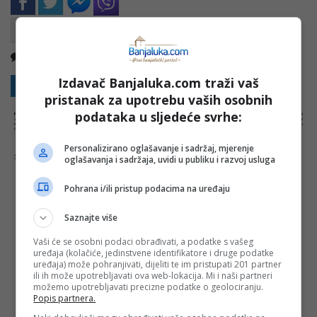
Nema komentara
Kopirati
Izdavač Banjaluka.com traži vaš
Sakrij sve komentare
Prikaži komentare
pristanak za upotrebu vaših osobnih
podataka u sljedeće svrhe:
NAPOMENA:
Komentari odražavaju stavove njihovih autora, a ne nužno i stavove internet portala Banjaluka.com. Molimo korisnike da se suzdrže od
vrijeđanja, psovanja i vulgarnog izražavanja. Portal Banjaluka.com zadržava pravo da obriše komentar bez najave i objašnjenja. Zbog velikog broja
komentara Banjaluka.com nije dužan obrisati sve komentare koji krše pravila. Kao čitalac takođe prihvatate mogućnost da među komentarima mogu
biti pronađeni sadržaji koji mogu biti u suprotnosti sa vašim vjerskim, moralnim i drugim načelima i uvjerenjima.
Personalizirano oglašavanje i sadržaj, mjerenje
Šta mislite o ovoj temi?
oglašavanja i sadržaja, uvidi u publiku i razvoj usluga
Pohrana i/ili pristup podacima na uređaju
Saznajte više
Vaša e-mail adresa neće biti objavljena. Sva polja su
obavezna!
Vaši će se osobni podaci obrađivati, a podatke s vašeg
uređaja (kolačiće, jedinstvene identifikatore i druge podatke
Ime
*
uređaja) može pohranjivati, dijeliti te im pristupati 201 partner
ili ih može upotrebljavati ova web-lokacija. Mi i naši partneri
možemo upotrebljavati precizne podatke o geolociranju.
Email
*
Popis partnera.