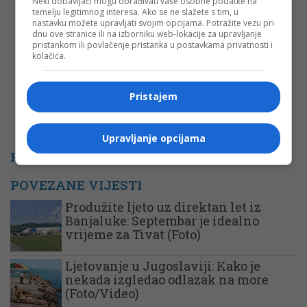
Neki dobavljači mogu obrađivati vaše osobne podatke na
temelju legitimnog interesa. Ako se ne slažete s tim, u
Komentar
nastavku možete upravljati svojim opcijama. Potražite vezu pri
dnu ove stranice ili na izborniku web-lokacije za upravljanje
pristankom ili povlačenje pristanka u postavkama privatnosti i
kolačića.
Pristajem
Upravljanje opcijama
PROMO
POVEZANE VIJESTI
Produžite ljeto uz direktan let iz
Banjaluke: Septembar je idealno
vrijeme za Tivat (Foto)
Ljetovanje u Jugoslaviji: Kako je
nekada izgledao odlazak na more
(Foto/Video)