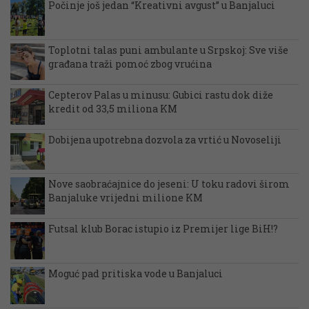
Počinje još jedan “Kreativni avgust” u Banjaluci
Toplotni talas puni ambulante u Srpskoj: Sve više
građana traži pomoć zbog vrućina
Cepterov Palas u minusu: Gubici rastu dok diže
kredit od 33,5 miliona KM
Dobijena upotrebna dozvola za vrtić u Novoseliji
Nove saobraćajnice do jeseni: U toku radovi širom
Banjaluke vrijedni milione KM
Futsal klub Borac istupio iz Premijer lige BiH!?
Moguć pad pritiska vode u Banjaluci