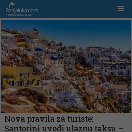
Nova pravila za turiste:
Santorini uvodi ulaznu taksu –