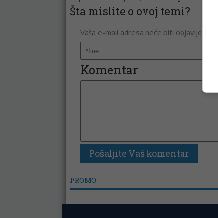
Šta mislite o ovoj temi?
Vaša e-mail adresa neće biti objavljena. 
Komentar
PROMO