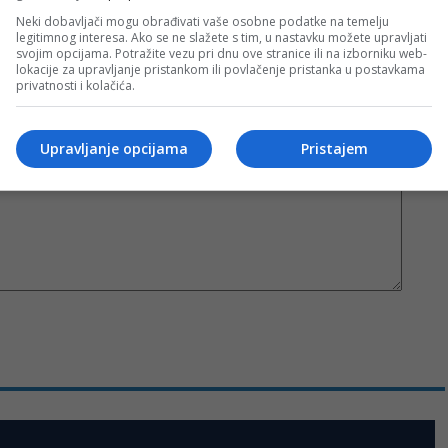
Neki dobavljači mogu obrađivati vaše osobne podatke na temelju
legitimnog interesa. Ako se ne slažete s tim, u nastavku možete upravljati
svojim opcijama. Potražite vezu pri dnu ove stranice ili na izborniku web-
Sva polja su obavezna!
lokacije za upravljanje pristankom ili povlačenje pristanka u postavkama
privatnosti i kolačića.
Upravljanje opcijama
Pristajem