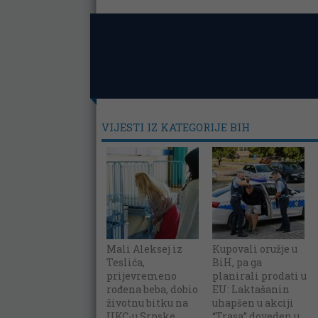
VIJESTI IZ KATEGORIJE BIH
Mali Aleksej iz
Kupovali oružje u
Teslića,
BiH, pa ga
prijevremeno
planirali prodati u
rođena beba, dobio
EU: Laktašanin
životnu bitku na
uhapšen u akciji
UKC-u Srpske
“Trasa” doveden u