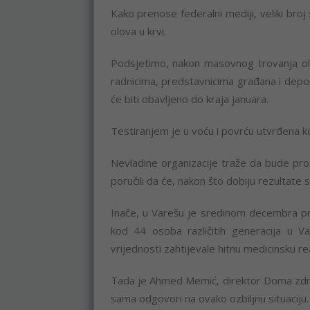
Kako prenose federalni mediji, veliki broj
olova u krvi.
Podsjetimo, nakon masovnog trovanja ol
radnicima, predstavnicima građana i deponi
će biti obavljeno do kraja januara.
Testiranjem je u voću i povrću utvrđena kon
Nevladine organizacije traže da bude pro
poručili da će, nakon što dobiju rezultate s
Inače, u Varešu je sredinom decembra pr
kod 44 osoba različitih generacija u V
vrijednosti zahtijevale hitnu medicinsku rea
Tada je Ahmed Memić, direktor Doma zdrav
sama odgovori na ovako ozbiljnu situaciju.