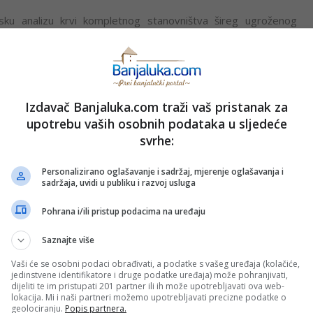
sku analizu krvi kompletnog stanovništva šireg ugroženog
 lica koja žive u blizini deponije jalovine rudnika “DPM metali”
ovoru s kanadskim investitorom koji je prije nekoliko mjeseci
Izdavač Banjaluka.com traži vaš pristanak za
” u transakciji vrijednoj oko 1,3 milijarde dolara.
upotrebu vaših osobnih podataka u sljedeće
svrhe:
PRIJAVI GREŠKU
ZDRAVLJE
Personalizirano oglašavanje i sadržaj, mjerenje oglašavanja i
sadržaja, uvidi u publiku i razvoj usluga
Pohrana i/ili pristup podacima na uređaju
Kopirati
Saznajte više
Vaši će se osobni podaci obrađivati, a podatke s vašeg uređaja (kolačiće,
jedinstvene identifikatore i druge podatke uređaja) može pohranjivati,
nužno i stavove internet portala Banjaluka.com. Molimo korisnike da se suzdrže od vrijeđanja,
dijeliti te im pristupati 201 partner ili ih može upotrebljavati ova web-
pravo da obriše komentar bez najave i objašnjenja. Zbog velikog broja komentara Banjaluka.com
lokacija. Mi i naši partneri možemo upotrebljavati precizne podatke o
c takođe prihvatate mogućnost da među komentarima mogu biti pronađeni sadržaji koji mogu biti
geolociranju.
Popis partnera.
jerenjima.