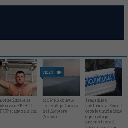
VIDEO
Đorđe Ždrale se
MUP RS objavio
Tragedija u
skriva u FBiH? I
snimak požara iz
Laktašima: Evo od
FUP traga za njim
helikoptera
čega je umrla žena
(Video)
čije tijelo je
nađeno ispred
porodične kuće