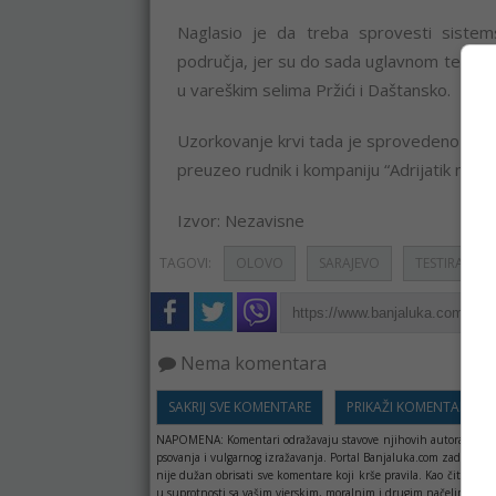
Naglasio je da treba sprovesti sistem
područja, jer su do sada uglavnom testirana
u vareškim selima Pržići i Daštansko.
Uzorkovanje krvi tada je sprovedeno u dog
preuzeo rudnik i kompaniju “Adrijatik metals
Izvor: Nezavisne
TAGOVI:
OLOVO
SARAJEVO
TESTIRANJE
Nema komentara
SAKRIJ SVE KOMENTARE
PRIKAŽI KOMENTARE
NAPOMENA:
Komentari odražavaju stavove njihovih autora, a ne 
psovanja i vulgarnog izražavanja. Portal Banjaluka.com zadržava 
nije dužan obrisati sve komentare koji krše pravila. Kao čitala
u suprotnosti sa vašim vjerskim, moralnim i drugim načelima i uv