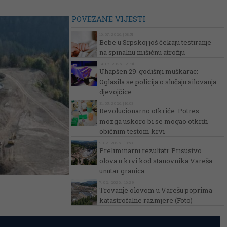
POVEZANE VIJESTI
16. 07. 2026. | 08:51
Bebe u Srpskoj još čekaju testiranje
na spinalnu mišićnu atrofiju
14. 07. 2026. | 21:31
Uhapšen 29-godišnji muškarac:
Oglasila se policija o slučaju silovanja
djevojčice
31. 05. 2026. | 16:03
Revolucionarno otkriće: Potres
mozga uskoro bi se mogao otkriti
običnim testom krvi
9. 02. 2026. | 19:58
Preliminarni rezultati: Prisustvo
olova u krvi kod stanovnika Vareša
unutar granica
7. 02. 2026. | 16:29
Trovanje olovom u Varešu poprima
katastrofalne razmjere (Foto)