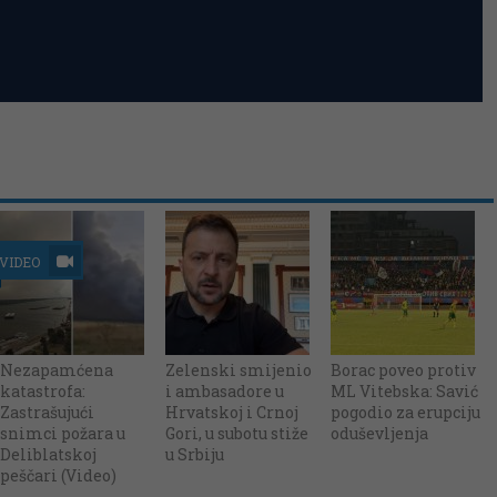
VIDEO
Nezapamćena
Zelenski smijenio
Borac poveo protiv
katastrofa:
i ambasadore u
ML Vitebska: Savić
Zastrašujući
Hrvatskoj i Crnoj
pogodio za erupciju
snimci požara u
Gori, u subotu stiže
oduševljenja
Deliblatskoj
u Srbiju
peščari (Video)