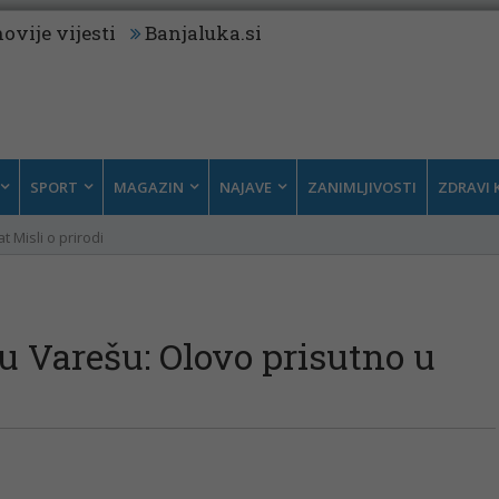
ovije vijesti
Banjaluka.si
SPORT
MAGAZIN
NAJAVE
ZANIMLJIVOSTI
ZDRAVI 
t Misli o prirodi
 u Varešu: Olovo prisutno u