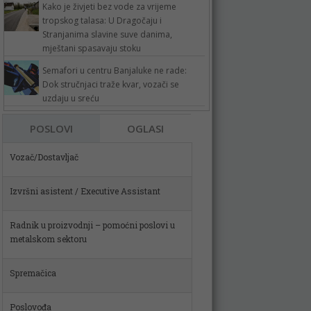
Kako je živjeti bez vode za vrijeme
tropskog talasa: U Dragočaju i
Stranjanima slavine suve danima,
mještani spasavaju stoku
Semafori u centru Banjaluke ne rade:
Dok stručnjaci traže kvar, vozači se
uzdaju u sreću
Vozač/Dostavljač
POSLOVI
OGLASI
Izvršni asistent / Executive Assistant
Radnik u proizvodnji – pomoćni poslovi u
metalskom sektoru
Spremačica
Poslovođa
Skladištar (m)