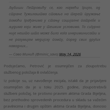
Љубиши Петровићу се, као највећи гријех, од
стране Тужилаштва ставља на терет пружање
помоћи грађанима у стању социјалне потребе и
људима који живе у тешким условима. То сигурно
није нешто што може било кога инкриминисати и
не разумијем медијску помпу, поред свих других
наводних…
— Саво Минић (@minic_savo)
May 14, 2026
Podsjećamo, Petrović je osumnjičen za zloupotrebu
službenog položaja ili ovlašćenja.
Iz policije su, uz navođenje inicijala, istakli da je prijavljeni
osumnjičen da je u toku 2025. godine, zloupotrebivši
službeni položaj, te protivno pravnim aktima Grada Bijeljina,
bez prethodno sprovedenih procedura u skladu sa važećim
pravilnicima i drugim opštim aktima Grada Bijeljina, donosio