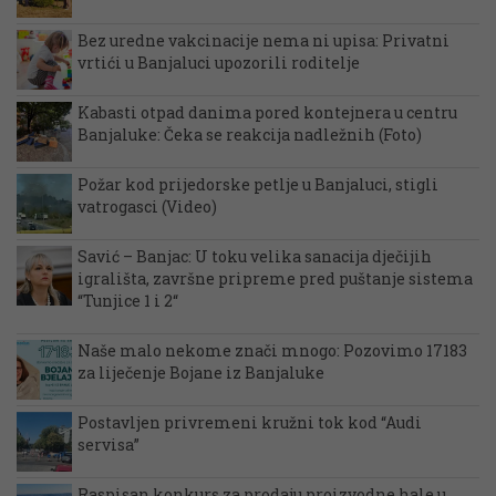
Bez uredne vakcinacije nema ni upisa: Privatni
vrtići u Banjaluci upozorili roditelje
Kabasti otpad danima pored kontejnera u centru
Banjaluke: Čeka se reakcija nadležnih (Foto)
Požar kod prijedorske petlje u Banjaluci, stigli
vatrogasci (Video)
Savić – Banjac: U toku velika sanacija dječijih
igrališta, završne pripreme pred puštanje sistema
“Tunjice 1 i 2“
Naše malo nekome znači mnogo: Pozovimo 17183
za liječenje Bojane iz Banjaluke
Postavljen privremeni kružni tok kod “Audi
servisa”
Raspisan konkurs za prodaju proizvodne hale u