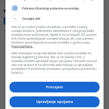
Pohrana i/ili pristup podacima na uređaju
Nema komentara
Kopirati
Saznajte više
Sakrij sve komentare
Prikaži komentare
Vaši će se osobni podaci obrađivati, a podatke s vašeg
uređaja (kolačiće, jedinstvene identifikatore i druge podatke
NAPOMENA:
Komentari odražavaju stavove njihovih autora, a ne nužno i stavove internet portala Banjaluka.com. Molimo korisnike da se suzdrže od
vrijeđanja, psovanja i vulgarnog izražavanja. Portal Banjaluka.com zadržava pravo da obriše komentar bez najave i objašnjenja. Zbog velikog broja
uređaja) može pohranjivati, dijeliti te im pristupati 201 partner
komentara Banjaluka.com nije dužan obrisati sve komentare koji krše pravila. Kao čitalac takođe prihvatate mogućnost da među komentarima mogu
biti pronađeni sadržaji koji mogu biti u suprotnosti sa vašim vjerskim, moralnim i drugim načelima i uvjerenjima.
ili ih može upotrebljavati ova web-lokacija. Mi i naši partneri
možemo upotrebljavati precizne podatke o geolociranju.
Šta mislite o ovoj temi?
Popis partnera.
Neki dobavljači mogu obrađivati vaše osobne podatke na
temelju legitimnog interesa. Ako se ne slažete s tim, u
nastavku možete upravljati svojim opcijama. Potražite vezu pri
dnu ove stranice ili na izborniku web-lokacije za upravljanje
Vaša e-mail adresa neće biti objavljena. Sva polja su
pristankom ili povlačenje pristanka u postavkama privatnosti i
obavezna!
kolačića.
Ime
*
Pristajem
Email
*
Upravljanje opcijama
Komentar