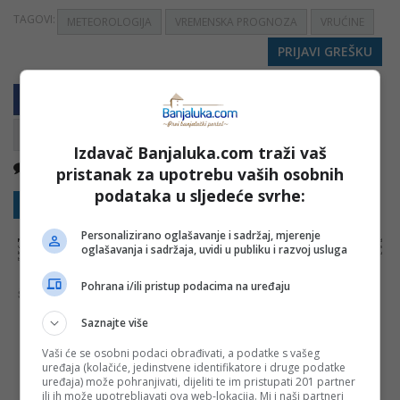
TAGOVI:
METEOROLOGIJA
VREMENSKA PROGNOZA
VRUĆINE
PRIJAVI GREŠKU
Izdavač Banjaluka.com traži vaš
Nema komentara
Kopirati
pristanak za upotrebu vaših osobnih
podataka u sljedeće svrhe:
Sakrij sve komentare
Prikaži komentare
Personalizirano oglašavanje i sadržaj, mjerenje
NAPOMENA:
Komentari odražavaju stavove njihovih autora, a ne nužno i stavove internet portala Banjaluka.com. Molimo korisnike da se suzdrže od
oglašavanja i sadržaja, uvidi u publiku i razvoj usluga
vrijeđanja, psovanja i vulgarnog izražavanja. Portal Banjaluka.com zadržava pravo da obriše komentar bez najave i objašnjenja. Zbog velikog broja
komentara Banjaluka.com nije dužan obrisati sve komentare koji krše pravila. Kao čitalac takođe prihvatate mogućnost da među komentarima mogu
biti pronađeni sadržaji koji mogu biti u suprotnosti sa vašim vjerskim, moralnim i drugim načelima i uvjerenjima.
Pohrana i/ili pristup podacima na uređaju
Šta mislite o ovoj temi?
Saznajte više
Vaši će se osobni podaci obrađivati, a podatke s vašeg
uređaja (kolačiće, jedinstvene identifikatore i druge podatke
Vaša e-mail adresa neće biti objavljena. Sva polja su
uređaja) može pohranjivati, dijeliti te im pristupati 201 partner
obavezna!
ili ih može upotrebljavati ova web-lokacija. Mi i naši partneri