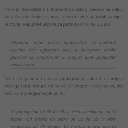
Tako iz Republičkog hidrometeorološkog zavoda najavljuju
da stiže vrlo toplo vrijeme, a upozorenje su izdali za cijelu
teritoriju Republike Srpske za period od 19. do 25. jula.
“Narednih dana porast temperature uz povratak
vrućina. Biće uglavnom suvo, a povremeni lokalni
pljuskovi sa grmljavinom su mogući samo ponegdje”,
naveli su oni.
Tako se prema njihovim podacima u subotu i nedjelju
očekuju temperature od 30 do 37 stepeni Celzijusovih, dok
će u višim predjelima biti od 25.
“U ponedjeljak od 35 do 41, u višim predjelima od 31
stepen. Od utorka do petka od 32 do 38, u višim
predjelima od 25 stepeni. Po trenutnim prognozama