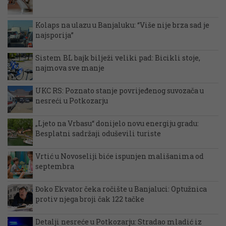
Kolaps na ulazu u Banjaluku: “Više nije brza sad je
najsporija”
Sistem BL bajk bilježi veliki pad: Bicikli stoje,
najmova sve manje
UKC RS: Poznato stanje povrijeđenog suvozača u
nesreći u Potkozarju
„Ljeto na Vrbasu“ donijelo novu energiju gradu:
Besplatni sadržaji oduševili turiste
Vrtić u Novoseliji biće ispunjen mališanima od
septembra
Đoko Ekvator čeka ročište u Banjaluci: Optužnica
protiv njega broji čak 122 tačke
Detalji nesreće u Potkozarju: Stradao mladić iz