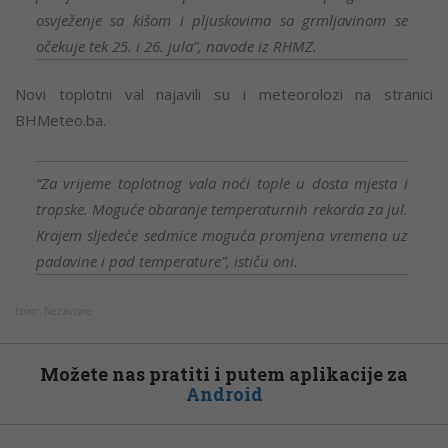
osvježenje sa kišom i pljuskovima sa grmljavinom se
očekuje tek 25. i 26. jula”, navode iz RHMZ.
Novi toplotni val najavili su i meteorolozi na stranici
BHMeteo.ba.
“Za vrijeme toplotnog vala noći tople u dosta mjesta i
tropske. Moguće obaranje temperaturnih rekorda za jul.
Krajem sljedeće sedmice moguća promjena vremena uz
padavine i pad temperature”, ističu oni.
Izvor: Nezavisne
Možete nas pratiti i putem aplikacije za
Android