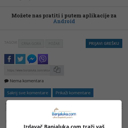
Možete nas pratiti i putem aplikacije za
Android
TAGOVI:
PRIJAVI GREŠKU
CRNA GORA
POŽAR
Nema komentara
Kopirati
Sakrij sve komentare
Prikaži komentare
NAPOMENA:
Komentari odražavaju stavove njihovih autora, a ne nužno i stavove internet portala Banjaluka.com. Molimo korisnike da se suzdrže od
vrijeđanja, psovanja i vulgarnog izražavanja. Portal Banjaluka.com zadržava pravo da obriše komentar bez najave i objašnjenja. Zbog velikog broja
komentara Banjaluka.com nije dužan obrisati sve komentare koji krše pravila. Kao čitalac takođe prihvatate mogućnost da među komentarima mogu
biti pronađeni sadržaji koji mogu biti u suprotnosti sa vašim vjerskim, moralnim i drugim načelima i uvjerenjima.
Šta mislite o ovoj temi?
Izdavač Banjaluka.com traži vaš