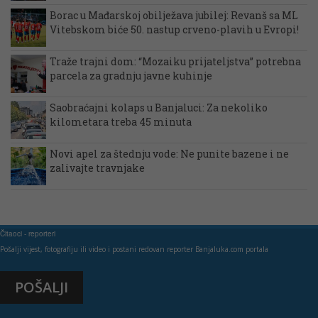
Borac u Mađarskoj obilježava jubilej: Revanš sa ML
Vitebskom biće 50. nastup crveno-plavih u Evropi!
Traže trajni dom: “Mozaiku prijateljstva” potrebna
parcela za gradnju javne kuhinje
Saobraćajni kolaps u Banjaluci: Za nekoliko
kilometara treba 45 minuta
Novi apel za štednju vode: Ne punite bazene i ne
zalivajte travnjake
Čitaoci - reporteri
Pošalji vijest, fotografiju ili video i postani redovan reporter Banjaluka.com portala
POŠALJI