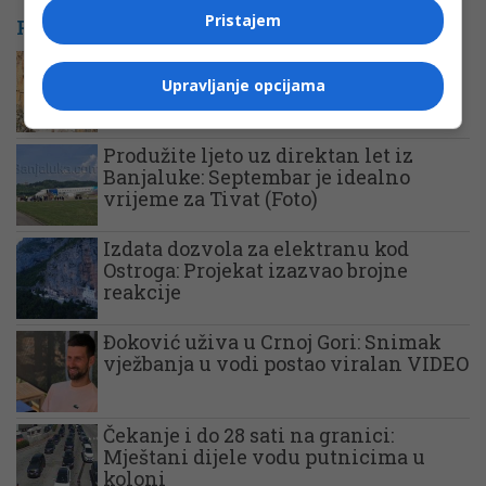
Pristajem
POVEZANE VIJESTI
Mitropolija traži preispitivanje
lokacije solarne elektrane kod
Upravljanje opcijama
Ostroga
Produžite ljeto uz direktan let iz
Banjaluke: Septembar je idealno
vrijeme za Tivat (Foto)
Izdata dozvola za elektranu kod
Ostroga: Projekat izazvao brojne
reakcije
Đoković uživa u Crnoj Gori: Snimak
vježbanja u vodi postao viralan VIDEO
Čekanje i do 28 sati na granici:
Mještani dijele vodu putnicima u
koloni