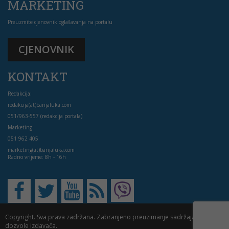
MARKETING
Preuzmite cjenovnik oglašavanja na portalu
CJENOVNIK
KONTAKT
Redakcija:
redakcija(at)banjaluka.com
051/963-557 (redakcija portala)
Marketing:
051 962 405
marketing(at)banjaluka.com
Radno vrijeme: 8h - 16h
Copyright. Sva prava zadržana. Zabranjeno preuzimanje sadržaja bez
dozvole izdavača.