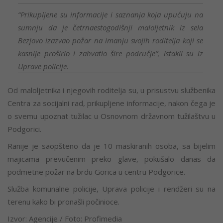
“Prikupljene su informacije i saznanja koja upućuju na
sumnju da je četrnaestogodišnji maloljetnik iz sela
Bezjovo izazvao požar na imanju svojih roditelja koji se
kasnije proširio i zahvatio šire područje”, istakli su iz
Uprave policije.
Od maloljetnika i njegovih roditelja su, u prisustvu službenika
Centra za socijalni rad, prikupljene informacije, nakon čega je
o svemu upoznat tužilac u Osnovnom državnom tužilaštvu u
Podgorici.
Ranije je saopšteno da je 10 maskiranih osoba, sa bijelim
majicama prevučenim preko glave, pokušalo danas da
podmetne požar na brdu Gorica u centru Podgorice.
Služba komunalne policije, Uprava policije i rendžeri su na
terenu kako bi pronašli počinioce.
Izvor: Agencije / Foto: Profimedia