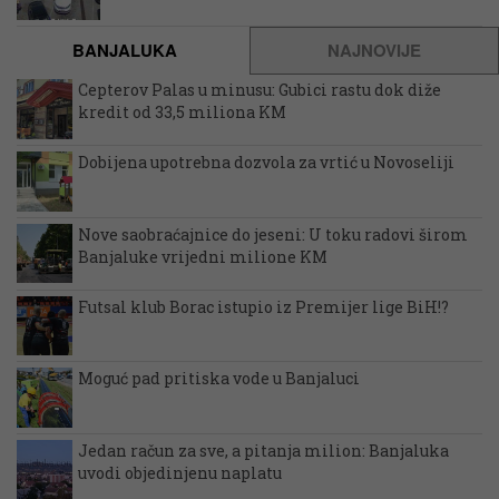
BANJALUKA
NAJNOVIJE
Cepterov Palas u minusu: Gubici rastu dok diže
kredit od 33,5 miliona KM
Dobijena upotrebna dozvola za vrtić u Novoseliji
Nove saobraćajnice do jeseni: U toku radovi širom
Banjaluke vrijedni milione KM
Futsal klub Borac istupio iz Premijer lige BiH!?
Moguć pad pritiska vode u Banjaluci
Jedan račun za sve, a pitanja milion: Banjaluka
uvodi objedinjenu naplatu