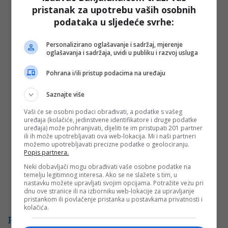
pristanak za upotrebu vaših osobnih
podataka u sljedeće svrhe:
Vaša e-mail adresa neće biti objavljena. Sva polja su
Personalizirano oglašavanje i sadržaj, mjerenje
obavezna!
oglašavanja i sadržaja, uvidi u publiku i razvoj usluga
Ime
*
Pohrana i/ili pristup podacima na uređaju
Email
*
Saznajte više
Vaši će se osobni podaci obrađivati, a podatke s vašeg
Komentar
uređaja (kolačiće, jedinstvene identifikatore i druge podatke
uređaja) može pohranjivati, dijeliti te im pristupati 201 partner
ili ih može upotrebljavati ova web-lokacija. Mi i naši partneri
možemo upotrebljavati precizne podatke o geolociranju.
Popis partnera.
Neki dobavljači mogu obrađivati vaše osobne podatke na
temelju legitimnog interesa. Ako se ne slažete s tim, u
nastavku možete upravljati svojim opcijama. Potražite vezu pri
dnu ove stranice ili na izborniku web-lokacije za upravljanje
pristankom ili povlačenje pristanka u postavkama privatnosti i
kolačića.
PROMO