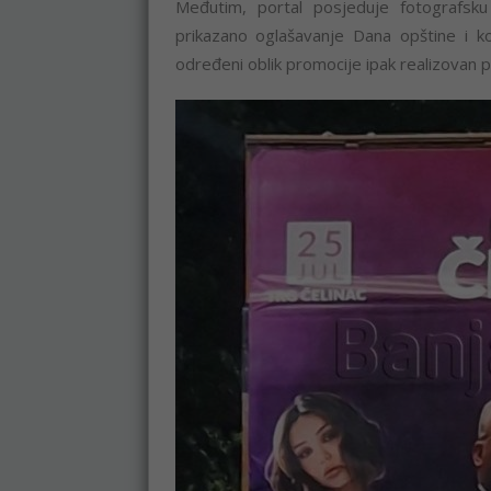
Međutim, portal posjeduje fotografsku
prikazano oglašavanje Dana opštine i k
određeni oblik promocije ipak realizovan p