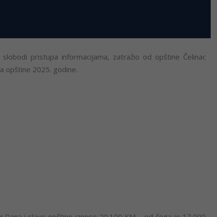
lobodi pristupa informacijama, zatražio od opštine Čelinac
a opštine 2025. godine.
vi Dana i slave opštine iznose 20.100 KM – od čega je 17.000