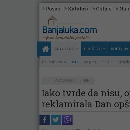
Posao
Katalozi
Oglasi
Najn
AKTUELNO
DRUŠTVO
KULTURA
Poljoprivreda
BiH
Region
Svijet
Projeka
AKTUELNO
BIH
Iako tvrde da nisu, 
reklamirala Dan opšt