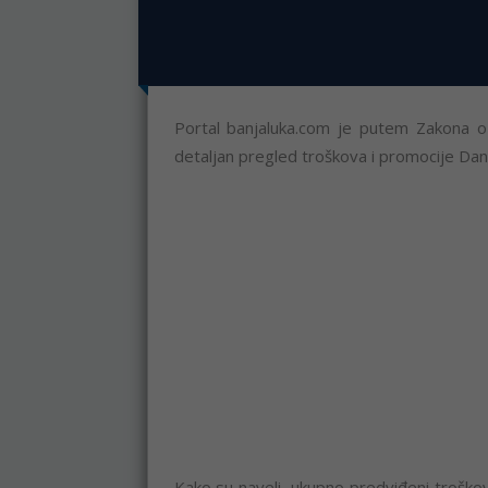
Portal
banjaluka.com
je putem Zakona o s
detaljan pregled troškova i promocije Dan
Kako su naveli, ukupno predviđeni troško