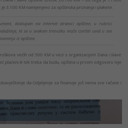
je 3.100 KM namijenjeno za opštinska priznanja i plakete.
ument, dostupan na internet stranici opštine, u rubrici
alaženje, te se u svakom trenutku može izvršiti uvid u sve
pominju iz opštine.
 troškova većih od 500 KM u vezi s organizacijom Dana i slave
već plaćeni ili tek treba da budu, opština u prvom odgovoru nije
obavještenje da Odjeljenje za finansije još nema sve račune i