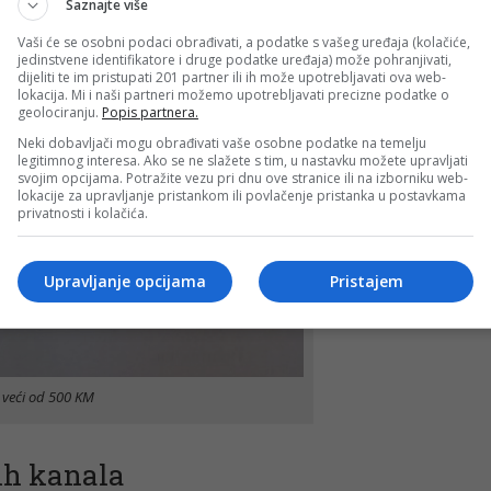
Saznajte više
Vaši će se osobni podaci obrađivati, a podatke s vašeg uređaja (kolačiće,
jedinstvene identifikatore i druge podatke uređaja) može pohranjivati,
dijeliti te im pristupati 201 partner ili ih može upotrebljavati ova web-
lokacija. Mi i naši partneri možemo upotrebljavati precizne podatke o
geolociranju.
Popis partnera.
Neki dobavljači mogu obrađivati vaše osobne podatke na temelju
legitimnog interesa. Ako se ne slažete s tim, u nastavku možete upravljati
svojim opcijama. Potražite vezu pri dnu ove stranice ili na izborniku web-
lokacije za upravljanje pristankom ili povlačenje pristanka u postavkama
privatnosti i kolačića.
Upravljanje opcijama
Pristajem
i veći od 500 KM
ih kanala