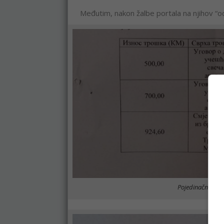
Međutim, nakon žalbe portala na njihov “od
Pojedinačni troš