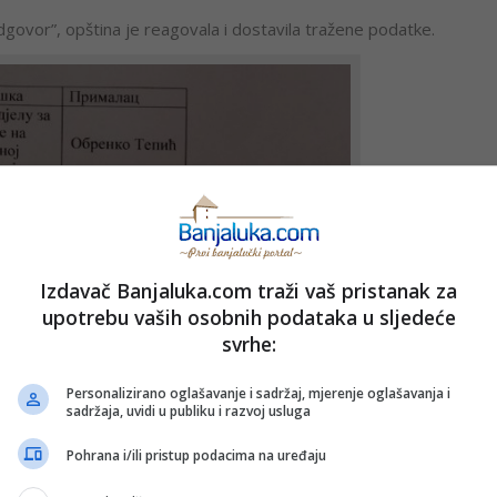
govor”, opština je reagovala i dostavila tražene podatke.
Izdavač Banjaluka.com traži vaš pristanak za
upotrebu vaših osobnih podataka u sljedeće
svrhe:
Personalizirano oglašavanje i sadržaj, mjerenje oglašavanja i
sadržaja, uvidi u publiku i razvoj usluga
kovi veći od 500 KM
Pohrana i/ili pristup podacima na uređaju