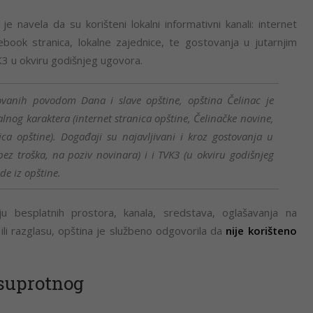
e navela da su korišteni lokalni informativni kanali: internet
cebook stranica, lokalne zajednice, te gostovanja u jutarnjim
3 u okviru godišnjeg ugovora.
vanih povodom Dana i slave opštine, opština Čelinac je
kalnog karaktera (internet stranica opštine, Čelinačke novine,
ica opštine). Događaji su najavljivani i kroz gostovanja u
ez troška, na poziv novinara) i i TVK3 (u okviru godišnjeg
de iz opštine.
u besplatnih prostora, kanala, sredstava, oglašavanja na
li razglasu, opština je službeno odgovorila da
nije korišteno
 suprotnog