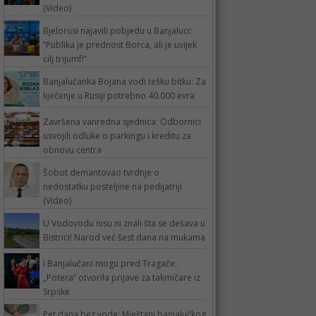
(Video)
Bjelorusi najavili pobjedu u Banjaluci:
“Publika je prednost Borca, ali je uvijek
cilj trijumf!”
Banjalučanka Bojana vodi tešku bitku: Za
liječenje u Rusiji potrebno 40.000 evra
Završena vanredna sjednica: Odbornici
usvojili odluke o parkingu i kreditu za
obnovu centra
Šobot demantovao tvrdnje o
nedostatku posteljine na pedijatriji
(Video)
U Vodovodu nisu ni znali šta se dešava u
Bistrici! Narod već šest dana na mukama
I Banjalučani mogu pred Tragače:
„Potera“ otvorila prijave za takmičare iz
Srpske
Pet dana bez vode: Mještani banjalučkog