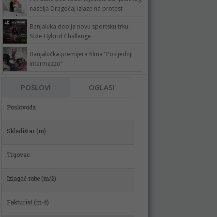
naselja Dragočaj izlaze na protest
Banjaluka dobija novu sportsku trku:
Stiže Hybrid Challenge
Banjalučka premijera filma “Posljednji
intermezzo”
POSLOVI
OGLASI
Skladištar (m)
Trgovac
Izlagač robe (m/ž)
Fakturist (m-ž)
VOZAČ MIKSERA (m/ž)