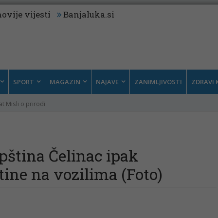
ovije vijesti
Banjaluka.si
SPORT
MAGAZIN
NAJAVE
ZANIMLJIVOSTI
ZDRAVI 
t Misli o prirodi
opština Čelinac ipak
ine na vozilima (Foto)