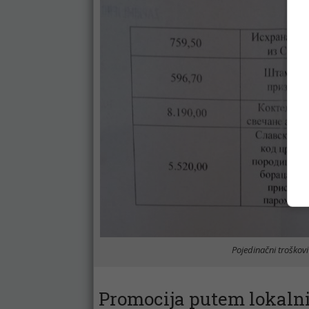
Pojedinačni troškov
Promocija putem lokaln