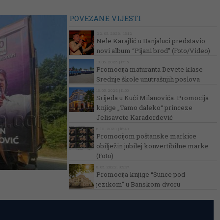
POVEZANE VIJESTI
22. 05. 2026. | 13:12
Nele Karajlić u Banjaluci predstavio
novi album “Pijani brod” (Foto/Video)
13. 06. 2025. | 17:15
Promocija maturanta Devete klase
Srednje škole unutrašnjih poslova
13. 05. 2025. | 11:00
Srijeda u Kući Milanovića: Promocija
knjige „Tamo daleko“ princeze
Jelisavete Karađorđević
6. 12. 2023. | 18:49
Promocijom poštanske markice
obilježin jubilej konvertibilne marke
(Foto)
8. 05. 2022. | 09:37
Promocija knjige “Sunce pod
jezikom” u Banskom dvoru