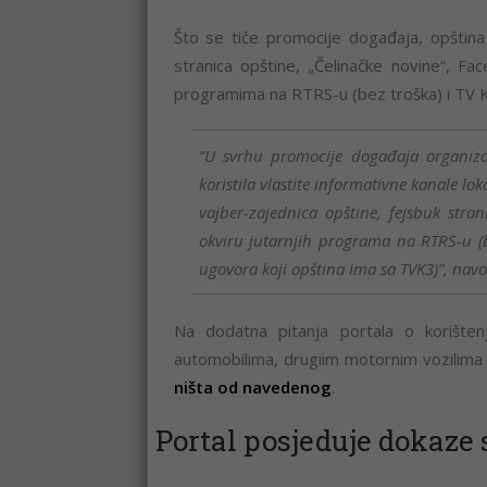
Što se tiče promocije događaja, opština j
stranica opštine, „Čelinačke novine“, Fa
programima na RTRS-u (bez troška) i TV K
“U svrhu promocije događaja organizo
koristila vlastite informativne kanale lo
vajber-zajednica opštine, fejsbuk stran
okviru jutarnjih programa na RTRS-u (b
ugovora koji opština ima sa TVK3)”, navo
Na dodatna pitanja portala o korištenj
automobilima, drugiim motornim vozilima i
ništa od navedenog
.
Portal posjeduje dokaze