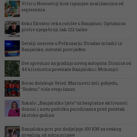
Vrtić u Novoseliji biće ispunjen mališanima od
septembra
Đoko Ekvator čeka ročište u Banjaluci: Optužnica
protiv njega broji čak 122 tačke
Detalji nesreće u Potkozarju: Stradao mladić iz
Banjaluke, suvozač povrijeđen
Sve spremno za gradnju novog autoputa: Dionica od
44 kilometra povezaće Banjaluku i Mrkonjić
Borac dočekuje Velež: Marinović želi pobjedu,
“Rođeni” vide svoju šansu
Šukalo: „Banjalučko ljeto“ uz besplatne aktivnosti
donosi i novu podršku porodicama pred početak
školske godine
Banjaluka prvi put dodjeljuje 100 KM za svakog
prvačića, od sutra prijave