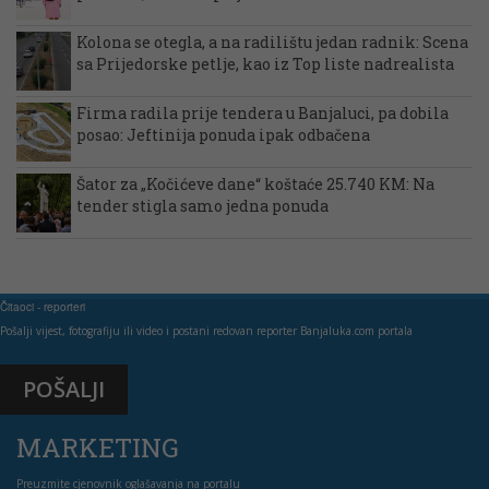
Kolona se otegla, a na radilištu jedan radnik: Scena
sa Prijedorske petlje, kao iz Top liste nadrealista
Firma radila prije tendera u Banjaluci, pa dobila
posao: Jeftinija ponuda ipak odbačena
Šator za „Kočićeve dane“ koštaće 25.740 KM: Na
tender stigla samo jedna ponuda
Čitaoci - reporteri
Pošalji vijest, fotografiju ili video i postani redovan reporter Banjaluka.com portala
POŠALJI
MARKETING
Preuzmite cjenovnik oglašavanja na portalu