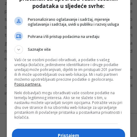
zemalja koje nisu članice EU, a kojima nije potrebna viza za
podataka u sljedeće svrhe:
putovanje u šengenski prostor, zatražiti autorizaciju prije
samog putovanja putem jednostavne procedure na veb
Personalizirano oglašavanje i sadržaj, mjerenje
oglašavanja i sadržaja, uvidi u publiku i razvoj usluga
stranici ili mobilnoj aplikaciji ETIAS, uz uplatu takse koja
trenutno iznosi 20 evra. Autorizacija ETIAS-a važiće tri
Pohrana i/ili pristup podacima na uređaju
godine ili do isteka važećeg putnog dokumenta, zavisno šta
Saznajte više
nastupi prije. Većina zahtjeva biće obrađena u roku od
nekoliko minuta – napomenuo je on.
Vaši će se osobni podaci obrađivati, a podatke s vašeg
uređaja (kolačiće, jedinstvene identifikatore i druge podatke
Zamjenik direktora Granične policije BiH Ensad Korman
uređaja) može pohranjivati, dijeliti te im pristupati 201 partner
ili ih može upotrebljavati ova web-lokacija. Mi i naši partneri
rekao je da BiH ne primjenjuje ovaj sistem, ali će nastojati
možemo upotrebljavati precizne podatke o geolociranju.
Popis partnera.
da upozna građane sa promjenama koje donosi EES kako bi
imali što manje neprijatnosti na granicama.
Neki dobavljači mogu obrađivati vaše osobne podatke na
temelju legitimnog interesa. Ako se ne slažete s tim, u
nastavku možete upravljati svojim opcijama. Potražite vezu pri
Izvor: Agencije
dnu ove stranice ili na izborniku web-lokacije za upravljanje
pristankom ili povlačenje pristanka u postavkama privatnosti i
kolačića.
Možete nas pratiti i putem aplikacije za
Android
Pristajem