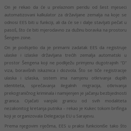
On je rekao da će u prelaznom peridu od šest mjeseci
automatizovani kalkulator za državljane zemalja na koje se
odnosi EES biti u funkciji, ali da će se i dalje stavljati pečat u
pasoš, što će biti mjerodavno za dužinu boravka na prostoru
Šengen zone.
On je podsjetio da je primarni zadatak EES da registruje
ulaske i izlaske državljana trećih zemalja automatski u
prostor Šengena koji ne podliježu primjenu dugotrajnih “D”
viza, boravišnih iskaznica i dozvola. Što se tiče registracije
ulaska i izlaska, sistem ima namjenu otkrivanja duplih
identiteta, sprečavanja ilegalnih migracija, otkrivanja
prekograničnog kriminala i namijenjen je jačanju bezbjednosti
granica. Ojačati vanjski granicu od svih modaliteta
nezakonitog kretanja putnika – rekao je Kukec tokom brifinga
koji je organizovala Delegacija EU u Sarajevu.
Prema njegovim riječima, EES u praksi funkcioniše tako što