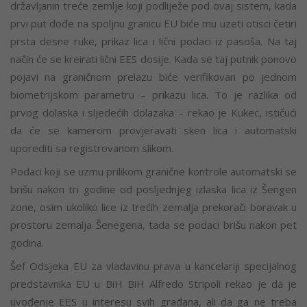
državljanin treće zemlje koji podliježe pod ovaj sistem, kada
prvi put dođe na spoljnu granicu EU biće mu uzeti otisci četiri
prsta desne ruke, prikaz lica i lični podaci iz pasoša. Na taj
način će se kreirati lični EES dosije. Kada se taj putnik ponovo
pojavi na graničnom prelazu biće verifikovan po jednom
biometrijskom parametru – prikazu lica. To je razlika od
prvog dolaska i sljedećih dolazaka – rekao je Kukec, ističući
da će se kamerom provjeravati sken lica i automatski
uporediti sa registrovanom slikom.
Podaci koji se uzmu prilikom granične kontrole automatski se
brišu nakon tri godine od posljednjeg izlaska lica iz Šengen
zone, osim ukoliko lice iz trećih zemalja prekorači boravak u
prostoru zemalja Šenegena, tada se podaci brišu nakon pet
godina.
Šef Odsjeka EU za vladavinu prava u kancelariji specijalnog
predstavnika EU u BiH BiH Alfredo Stripoli rekao je da je
uvođenje EES u interesu svih građana, ali da ga ne treba