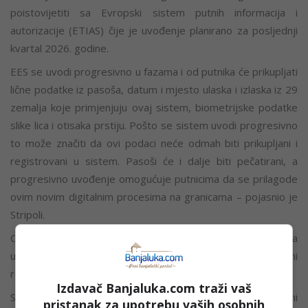
poistovijetiti sa Evropski sistem putnih informacija i
autorizacije (ETIAS) čije je uvođenje planirano za posljednji
kvartal 2026. godine.
EES se uvodi progresivno u fazama i od putnika će prikupljati
lične podatke iz pasoša, datum i mjesto ulaska i izlaska iz 29
zemalja koje primjenjuju ovaj sistem, biometrijske podatke
slike lica i otisaka prstiju. Pošto se sistem uvodi progresivno
to može značiti da ovi podaci neće odmah biti prikupljani i
registrovani u sistem. Pasoši će i dalje biti pečatirani, a
progresivno uvođenje omogućuje putnicima da se prilagode
ovim novim digitalnim procesima na granicama – pojasnio je
Stripoli.
On je napomenuo da uvođenje ovih sistema ne predstavlja
uvođenje viznog režima, te da će putnici koji imaju bezvizni
režim sa EU nastaviti da putuju bez viza.
Izdavač Banjaluka.com traži vaš
Stripoli je podsjetio da će kroz sistem ETIAS državljani
pristanak za upotrebu vaših osobnih