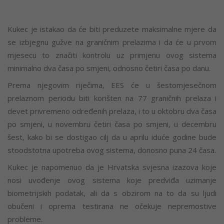
Kukec je istakao da će biti preduzete maksimalne mjere da
se izbjegnu gužve na graničnim prelazima i da će u prvom
mjesecu to značiti kontrolu uz primjenu ovog sistema
minimalno dva časa po smjeni, odnosno četiri časa po danu.
Prema njegovim riječima, EES će u šestomjesečnom
prelaznom periodu biti korišten na 77 graničnih prelaza i
devet privremeno određenih prelaza, i to u oktobru dva časa
po smjeni, u novembru četiri časa po smjeni, u decembru
šest, kako bi se dostigao cilj da u aprilu iduće godine bude
stoodstotna upotreba ovog sistema, donosno puna 24 časa.
Kukec je napomenuo da je Hrvatska svjesna izazova koje
nosi uvođenje ovog sistema koje predviđa uzimanje
biometrijskih podatak, ali da s obzirom na to da su ljudi
obučeni i oprema testirana ne očekuje nepremostive
probleme.