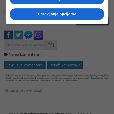
TAGOVI:
EU
GRANIČNI PRELAZ
HRVATSKA
Upravljanje opcijama
PRIJAVI GREŠKU
Nema komentara
Kopirati
Sakrij sve komentare
Prikaži komentare
NAPOMENA:
Komentari odražavaju stavove njihovih autora, a ne nužno i stavove internet portala Banjaluka.com. Molimo korisnike da se suzdrže od
vrijeđanja, psovanja i vulgarnog izražavanja. Portal Banjaluka.com zadržava pravo da obriše komentar bez najave i objašnjenja. Zbog velikog broja
komentara Banjaluka.com nije dužan obrisati sve komentare koji krše pravila. Kao čitalac takođe prihvatate mogućnost da među komentarima mogu
biti pronađeni sadržaji koji mogu biti u suprotnosti sa vašim vjerskim, moralnim i drugim načelima i uvjerenjima.
Šta mislite o ovoj temi?
Vaša e-mail adresa neće biti objavljena. Sva polja su