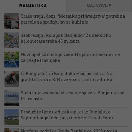
BANJALUKA
NAJNOVIJE
Traže trajni dom: “Mozaiku prijateljstva” potrebna
parcela za gradnju javne kuhinje
Saobraćajni kolaps u Banjaluci: Za nekoliko
kilometara treba 45 minuta
Novi apel za štednju vode: Ne punite bazene i ne
zalivajte travnjake
Iz Bangladeša u Banjaluku zbog porodice: Na
gradilištima u BiH sve više stranih radnika
Stabilnije vodosnabdijevanje sjevera Banjaluke od
15. avgusta
Produžite ljeto uz direktan let iz Banjaluke:
Septembar je idealno vrijeme za Tivat (Foto)
Novčana podrška Grada Banjaluka: 293 brucoša