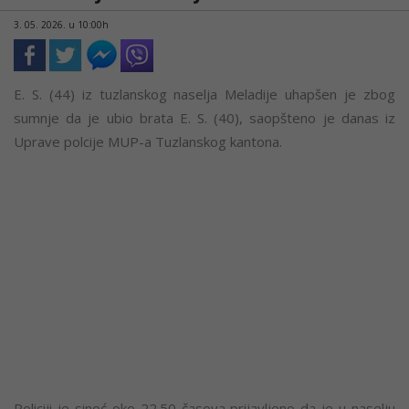
3. 05. 2026. u 10:00h
E. S. (44) iz tuzlanskog naselja Meladije uhapšen je zbog
sumnje da je ubio brata E. S. (40), saopšteno je danas iz
Uprave polcije MUP-a Tuzlanskog kantona.
Policiji je sinoć oko 22.50 časova prijavljeno da je u naselju