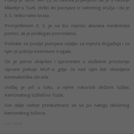
Miladije u Tuzli, došlo do pucnjave iz vatrenog oružja i da je
E. S. teško ranio brata.
Povrijeđenom E. S. je na licu mjestu ukazana medicinska
pomoć, ali je podlegao povredama.
Počinilac se poslije pucnjave udaljio sa mjesta događaja i za
njim je policija intenzivno tragala.
On je jutros uhapšen i sproveden u službene prostorije
Uprave policije MUP-a gdje će nad njim biti obavljena
kriminalistička obrada.
Uviđaj je još u toku, a njime rukovodi dežurni tužilac
Kantonalnog tužilaštva Tuzla.
Sve dalje radnje preduzimaće se se po nalogu dežurnog
kantonalnog tužioca.
Izvor: Mondo