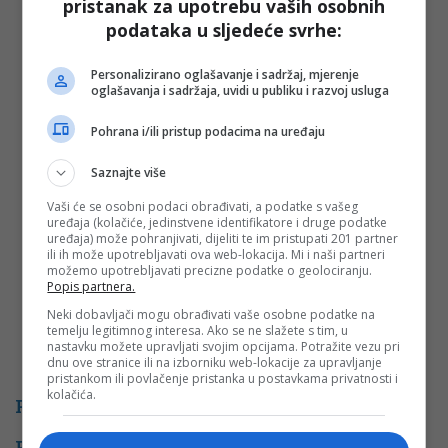
pristanak za upotrebu vaših osobnih
podataka u sljedeće svrhe:
Vaša e-mail adresa neće biti objavljena. Sva polja su
obavezna!
Personalizirano oglašavanje i sadržaj, mjerenje
Ime
*
oglašavanja i sadržaja, uvidi u publiku i razvoj usluga
Pohrana i/ili pristup podacima na uređaju
Email
*
Saznajte više
Komentar
Vaši će se osobni podaci obrađivati, a podatke s vašeg
uređaja (kolačiće, jedinstvene identifikatore i druge podatke
uređaja) može pohranjivati, dijeliti te im pristupati 201 partner
ili ih može upotrebljavati ova web-lokacija. Mi i naši partneri
možemo upotrebljavati precizne podatke o geolociranju.
Popis partnera.
Neki dobavljači mogu obrađivati vaše osobne podatke na
temelju legitimnog interesa. Ako se ne slažete s tim, u
nastavku možete upravljati svojim opcijama. Potražite vezu pri
dnu ove stranice ili na izborniku web-lokacije za upravljanje
pristankom ili povlačenje pristanka u postavkama privatnosti i
kolačića.
PROMO
POVEZANE VIJESTI