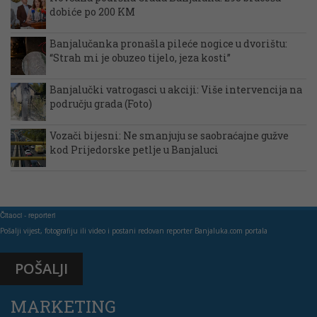
dobiće po 200 KM
Banjalučanka pronašla pileće nogice u dvorištu:
“Strah mi je obuzeo tijelo, jeza kosti”
Banjalučki vatrogasci u akciji: Više intervencija na
području grada (Foto)
Vozači bijesni: Ne smanjuju se saobraćajne gužve
kod Prijedorske petlje u Banjaluci
Čitaoci - reporteri
Pošalji vijest, fotografiju ili video i postani redovan reporter Banjaluka.com portala
POŠALJI
MARKETING