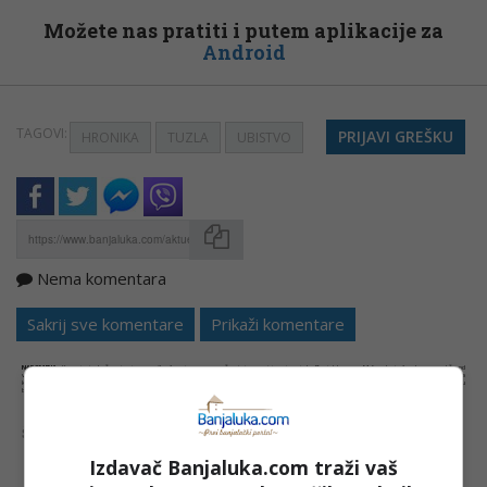
Možete nas pratiti i putem aplikacije za
Android
TAGOVI:
PRIJAVI GREŠKU
HRONIKA
TUZLA
UBISTVO
Nema komentara
Kopirati
Sakrij sve komentare
Prikaži komentare
NAPOMENA:
Komentari odražavaju stavove njihovih autora, a ne nužno i stavove internet portala Banjaluka.com. Molimo korisnike da se suzdrže od
vrijeđanja, psovanja i vulgarnog izražavanja. Portal Banjaluka.com zadržava pravo da obriše komentar bez najave i objašnjenja. Zbog velikog broja
komentara Banjaluka.com nije dužan obrisati sve komentare koji krše pravila. Kao čitalac takođe prihvatate mogućnost da među komentarima mogu
biti pronađeni sadržaji koji mogu biti u suprotnosti sa vašim vjerskim, moralnim i drugim načelima i uvjerenjima.
Šta mislite o ovoj temi?
Izdavač Banjaluka.com traži vaš