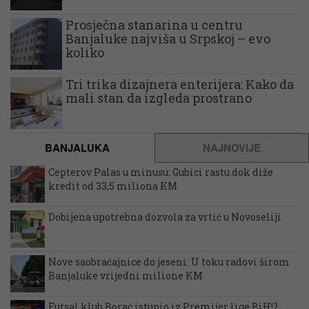
Prosječna stanarina u centru
Banjaluke najviša u Srpskoj – evo
koliko
Tri trika dizajnera enterijera: Kako da
mali stan da izgleda prostrano
BANJALUKA
NAJNOVIJE
Cepterov Palas u minusu: Gubici rastu dok diže
kredit od 33,5 miliona KM
Dobijena upotrebna dozvola za vrtić u Novoseliji
Nove saobraćajnice do jeseni: U toku radovi širom
Banjaluke vrijedni milione KM
Futsal klub Borac istupio iz Premijer lige BiH!?