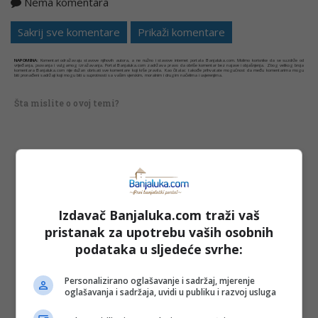
Nema komentara
Kopirati
Sakrij sve komentare
Prikaži komentare
NAPOMENA:
Komentari odražavaju stavove njihovih autora, a ne nužno i stavove internet portala Banjaluka.com. Molimo korisnike da se suzdrže od
vrijeđanja, psovanja i vulgarnog izražavanja. Portal Banjaluka.com zadržava pravo da obriše komentar bez najave i objašnjenja. Zbog velikog broja
komentara Banjaluka.com nije dužan obrisati sve komentare koji krše pravila. Kao čitalac takođe prihvatate mogućnost da među komentarima mogu
biti pronađeni sadržaji koji mogu biti u suprotnosti sa vašim vjerskim, moralnim i drugim načelima i uvjerenjima.
Šta mislite o ovoj temi?
Vaša e-mail adresa neće biti objavljena. Sva polja su
obavezna!
Ime
*
Izdavač Banjaluka.com traži vaš
pristanak za upotrebu vaših osobnih
Email
*
podataka u sljedeće svrhe:
Personalizirano oglašavanje i sadržaj, mjerenje
Komentar
oglašavanja i sadržaja, uvidi u publiku i razvoj usluga