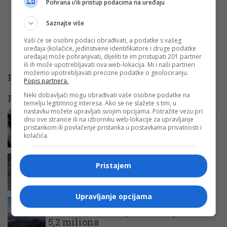
Pohrana i/ili pristup podacima na uređaju
Saznajte više
Vaši će se osobni podaci obrađivati, a podatke s vašeg
uređaja (kolačiće, jedinstvene identifikatore i druge podatke
uređaja) može pohranjivati, dijeliti te im pristupati 201 partner
ili ih može upotrebljavati ova web-lokacija. Mi i naši partneri
možemo upotrebljavati precizne podatke o geolociranju.
PROMO
Popis partnera.
Neki dobavljači mogu obrađivati vaše osobne podatke na
POVEZANE VIJESTI
temelju legitimnog interesa. Ako se ne slažete s tim, u
nastavku možete upravljati svojim opcijama. Potražite vezu pri
Zašto bi trebalo da ostavite svoj ormar
dnu ove stranice ili na izborniku web-lokacije za upravljanje
otvoren po toplom vremenu?
pristankom ili povlačenje pristanka u postavkama privatnosti i
kolačića.
Bijeljinac upozorava sugrađane:
Pristajem
Pazite kad kupujete stan
Upravljanje opcijama
Stan na Jahorini prodat za skoro
800.000 KM, zemljište u Banjaluci čak
5,2 miliona