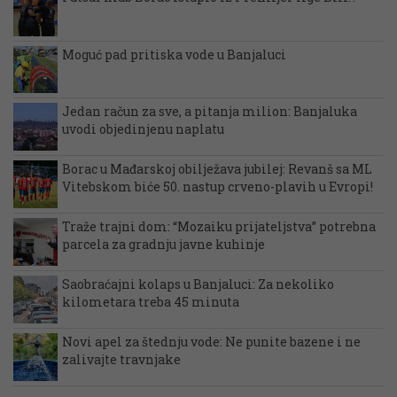
Moguć pad pritiska vode u Banjaluci
Jedan račun za sve, a pitanja milion: Banjaluka
uvodi objedinjenu naplatu
Borac u Mađarskoj obilježava jubilej: Revanš sa ML
Vitebskom biće 50. nastup crveno-plavih u Evropi!
Traže trajni dom: “Mozaiku prijateljstva” potrebna
parcela za gradnju javne kuhinje
Saobraćajni kolaps u Banjaluci: Za nekoliko
kilometara treba 45 minuta
Novi apel za štednju vode: Ne punite bazene i ne
zalivajte travnjake