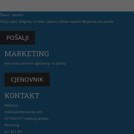
Čitaoci - reporteri
Pošalji vijest, fotografiju ili video i postani redovan reporter Banjaluka.com portala
POŠALJI
MARKETING
Preuzmite cjenovnik oglašavanja na portalu
CJENOVNIK
KONTAKT
Redakcija:
redakcija(at)banjaluka.com
051/963-557 (redakcija portala)
Marketing:
051 962 405