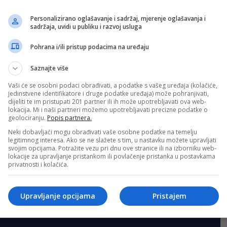
Personalizirano oglašavanje i sadržaj, mjerenje oglašavanja i
Sva polja su obavezna!
sadržaja, uvidi u publiku i razvoj usluga
Pohrana i/ili pristup podacima na uređaju
Saznajte više
Vaši će se osobni podaci obrađivati, a podatke s vašeg uređaja (kolačiće,
jedinstvene identifikatore i druge podatke uređaja) može pohranjivati,
dijeliti te im pristupati 201 partner ili ih može upotrebljavati ova web-
lokacija. Mi i naši partneri možemo upotrebljavati precizne podatke o
geolociranju.
Popis partnera.
Neki dobavljači mogu obrađivati vaše osobne podatke na temelju
legitimnog interesa. Ako se ne slažete s tim, u nastavku možete upravljati
svojim opcijama. Potražite vezu pri dnu ove stranice ili na izborniku web-
lokacije za upravljanje pristankom ili povlačenje pristanka u postavkama
privatnosti i kolačića.
Upravljanje opcijama
Pristajem