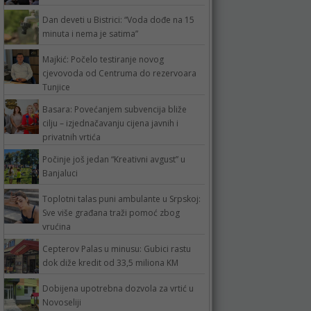
Dan deveti u Bistrici: “Voda dođe na 15
minuta i nema je satima”
Majkić: Počelo testiranje novog
cjevovoda od Centruma do rezervoara
Tunjice
Basara: Povećanjem subvencija bliže
cilju – izjednačavanju cijena javnih i
privatnih vrtića
Počinje još jedan “Kreativni avgust” u
Banjaluci
Toplotni talas puni ambulante u Srpskoj:
Sve više građana traži pomoć zbog
vrućina
Cepterov Palas u minusu: Gubici rastu
dok diže kredit od 33,5 miliona KM
Dobijena upotrebna dozvola za vrtić u
Novoseliji