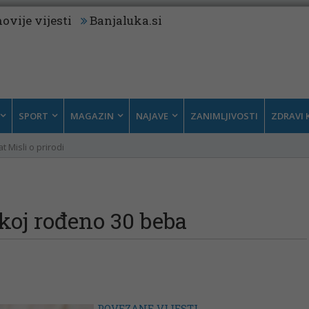
ovije vijesti
Banjaluka.si
SPORT
MAGAZIN
NAJAVE
ZANIMLJIVOSTI
ZDRAVI 
t Misli o prirodi
skoj rođeno 30 beba
POVEZANE VIJESTI