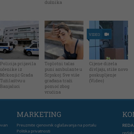
dužnika
VIDEO
Policija prijavila
Toplotni talas
Cijene dizela
učenike iz
puni ambulante u
divljaju, stiže novo
Mrkonjić Grada
Srpskoj: Sve više
poskupljenje
Tužilaštvu u
građana traži
(Video)
Banjaluci
pomoć zbog
vrućina
MARKETING
KO
REDAK
dovan
Preuzmite cjenovnik oglašavanja na portalu
Politika privatnosti
redakc