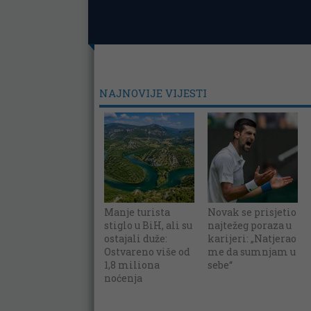
NAJNOVIJE VIJESTI
Manje turista
Novak se prisjetio
stiglo u BiH, ali su
najtežeg poraza u
ostajali duže:
karijeri: „Natjerao
Ostvareno više od
me da sumnjam u
1,8 miliona
sebe“
noćenja