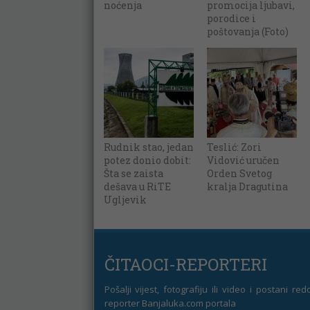
noćenja
promocija ljubavi,
porodice i
poštovanja (Foto)
Rudnik stao, jedan
Teslić: Zori
potez donio dobit:
Vidović uručen
Šta se zaista
Orden Svetog
dešava u RiTE
kralja Dragutina
Ugljevik
ČITAOCI-REPORTERI
Pošalji vijest, fotografiju ili video i postani re
reporter Banjaluka.com portala