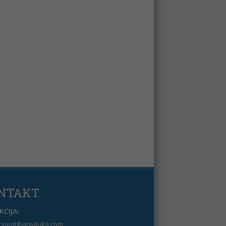
NTAKT
CIJA:
ija(at)banjaluka.com