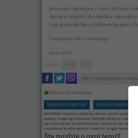
Jedanaest djevojčica i četiri dječaka rođen
dječak u Gradišci, dva dječaka i djevojčica
a po jedan dječak u Istočnom Sarajevu i Fo
Poroda nije bilo u Nevesinju.
Izvor: ATV
TAGOVI:
BEBE
RS.
Nema komentara
SAKRIJ SVE KOMENTARE
PRIKAŽI KOMENTARE
NAPOMENA:
Komentari odražavaju stavove njihovih autora, a ne 
psovanja i vulgarnog izražavanja. Portal Banjaluka.com zadržava 
nije dužan obrisati sve komentare koji krše pravila. Kao čitala
u suprotnosti sa vašim vjerskim, moralnim i drugim načelima i uv
Šta mislite o ovoj temi?