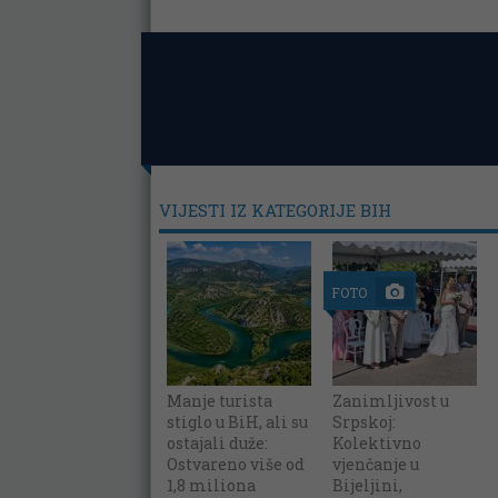
VIJESTI IZ KATEGORIJE BIH
FOTO
Manje turista
Zanimljivost u
stiglo u BiH, ali su
Srpskoj:
ostajali duže:
Kolektivno
Ostvareno više od
vjenčanje u
1,8 miliona
Bijeljini,