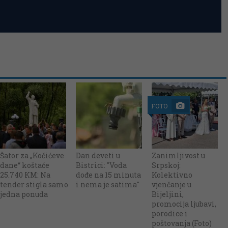
FOTO
Šator za „Kočićeve
Dan deveti u
Zanimljivost u
dane“ koštaće
Bistrici: "Voda
Srpskoj:
25.740 KM: Na
dođe na 15 minuta
Kolektivno
tender stigla samo
i nema je satima"
vjenčanje u
jedna ponuda
Bijeljini,
promocija ljubavi,
porodice i
poštovanja (Foto)