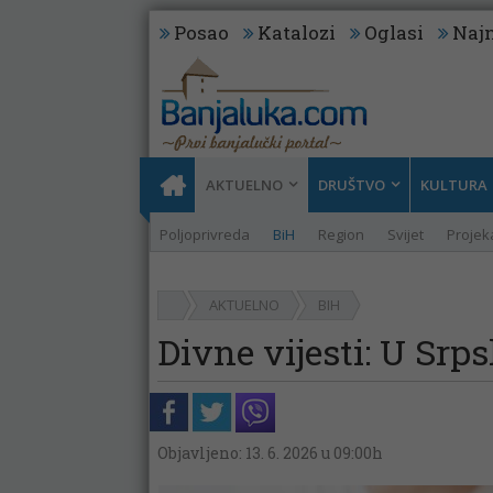
Posao
Katalozi
Oglasi
Najn
AKTUELNO
DRUŠTVO
KULTURA
Poljoprivreda
BiH
Region
Svijet
Projeka
AKTUELNO
BIH
Divne vijesti: U Srp
Objavljeno: 13. 6. 2026 u 09:00h