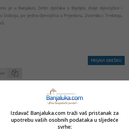
o je u Banjaluci, četiri dječaka u Bijeljini, dvije djevojčice i
 u Doboju, po jedna djevojčica u Prijedoru, Zvorniku i Trebinju,
či.
PRIJAVI GREŠKU
Kopirati
nužno i stavove internet portala Banjaluka.com. Molimo korisnike da se suzdrže od vrijeđanja,
pravo da obriše komentar bez najave i objašnjenja. Zbog velikog broja komentara Banjaluka.com
Izdavač Banjaluka.com traži vaš pristanak za
c takođe prihvatate mogućnost da među komentarima mogu biti pronađeni sadržaji koji mogu biti
upotrebu vaših osobnih podataka u sljedeće
jerenjima.
svrhe: