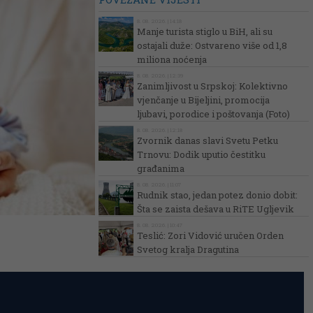
8. 08. 2026. | 14:18
Manje turista stiglo u BiH, ali su
ostajali duže: Ostvareno više od 1,8
miliona noćenja
8. 08. 2026. | 12:39
Zanimljivost u Srpskoj: Kolektivno
vjenčanje u Bijeljini, promocija
ljubavi, porodice i poštovanja (Foto)
8. 08. 2026. | 12:18
Zvornik danas slavi Svetu Petku
Trnovu: Dodik uputio čestitku
građanima
8. 08. 2026. | 11:07
Rudnik stao, jedan potez donio dobit:
Šta se zaista dešava u RiTE Ugljevik
8. 08. 2026. | 10:47
Teslić: Zori Vidović uručen Orden
Svetog kralja Dragutina