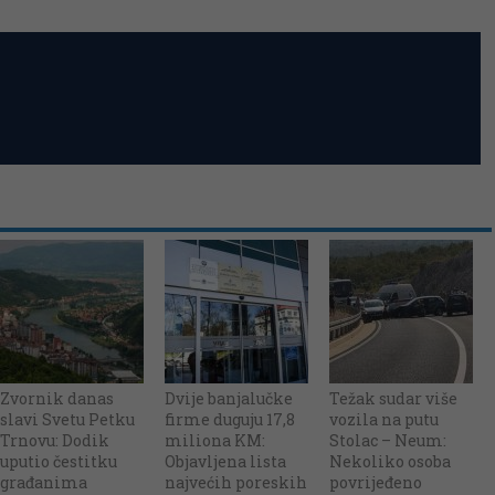
Zvornik danas
Dvije banjalučke
Težak sudar više
slavi Svetu Petku
firme duguju 17,8
vozila na putu
Trnovu: Dodik
miliona KM:
Stolac – Neum:
uputio čestitku
Objavljena lista
Nekoliko osoba
građanima
najvećih poreskih
povrijeđeno