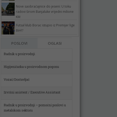
Nove saobraćajnice do jeseni: U toku
radovi širom Banjaluke vrijedni milione
KM
Futsal klub Borac istupio iz Premijer lige
BiH!?
Radnik u proizvodnji
POSLOVI
OGLASI
Higijeničarka u proizvodnom pogonu
Vozač/Dostavljač
Izvršni asistent / Executive Assistant
Radnik u proizvodnji – pomoćni poslovi u
metalskom sektoru
Spremačica