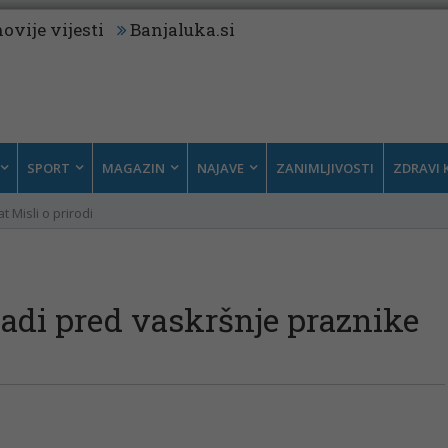
ovije vijesti
Banjaluka.si
SPORT
MAGAZIN
NAJAVE
ZANIMLJIVOSTI
ZDRAVI 
t Misli o prirodi
njadi pred vaskršnje praznike