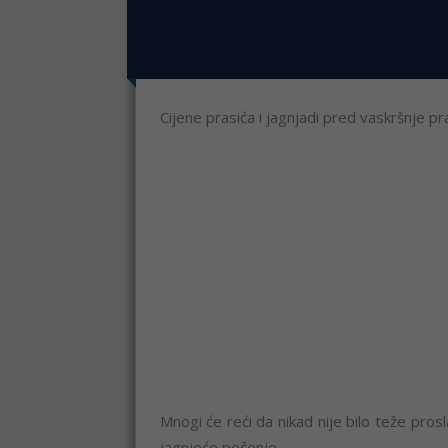
Cijene prasića i jagnjadi pred vaskršnje p
Mnogi će reći da nikad nije bilo teže prosla
jagnjeće pečenje.