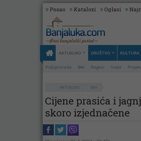
Posao
Katalozi
Oglasi
Najn
AKTUELNO
DRUŠTVO
KULTURA
Poljoprivreda
BiH
Region
Svijet
Projeka
AKTUELNO
BIH
Cijene prasića i jag
skoro izjednačene