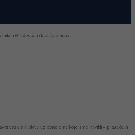
raznike i Đurđevdan dostižu vrhunac.
viti Vaskrs ili slavu uz običaje na koje smo navikli – praseće ili