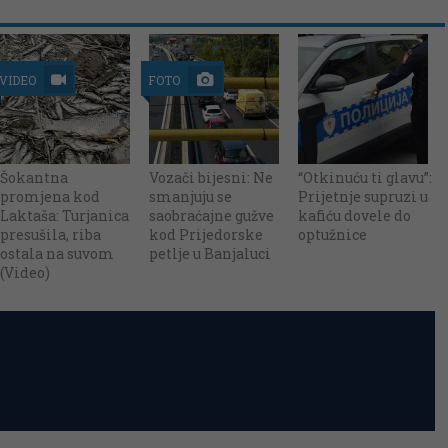
VIDEO
FOTO
Šokantna
Vozači bijesni: Ne
“Otkinuću ti glavu”:
promjena kod
smanjuju se
Prijetnje supruzi u
Laktaša: Turjanica
saobraćajne gužve
kafiću dovele do
presušila, riba
kod Prijedorske
optužnice
ostala na suvom
petlje u Banjaluci
(Video)