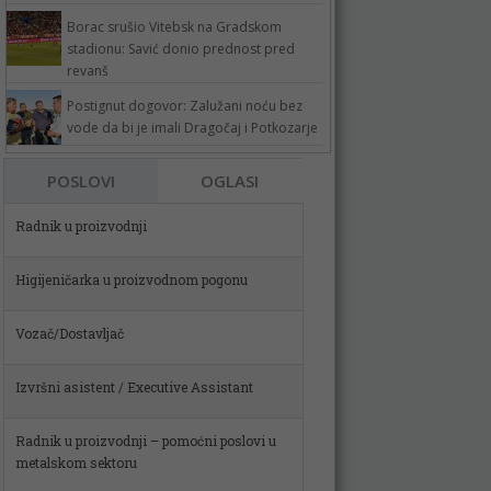
Borac srušio Vitebsk na Gradskom
stadionu: Savić donio prednost pred
revanš
Postignut dogovor: Zalužani noću bez
vode da bi je imali Dragočaj i Potkozarje
POSLOVI
OGLASI
Higijeničarka u proizvodnom pogonu
Vozač/Dostavljač
Izvršni asistent / Executive Assistant
Radnik u proizvodnji – pomoćni poslovi u
metalskom sektoru
Spremačica