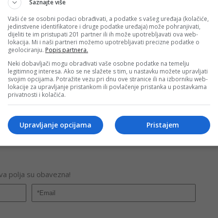
Saznajte više
Vaši će se osobni podaci obrađivati, a podatke s vašeg uređaja (kolačiće,
jedinstvene identifikatore i druge podatke uređaja) može pohranjivati,
dijeliti te im pristupati 201 partner ili ih može upotrebljavati ova web-
PRIJAVI GREŠKU
lokacija. Mi i naši partneri možemo upotrebljavati precizne podatke o
geolociranju.
Popis partnera.
Neki dobavljači mogu obrađivati vaše osobne podatke na temelju
legitimnog interesa. Ako se ne slažete s tim, u nastavku možete upravljati
svojim opcijama. Potražite vezu pri dnu ove stranice ili na izborniku web-
Kopirati
lokacije za upravljanje pristankom ili povlačenje pristanka u postavkama
privatnosti i kolačića.
nužno i stavove internet portala Banjaluka.com. Molimo korisnike da se suzdrže od vrijeđanja,
Upravljanje opcijama
Pristajem
pravo da obriše komentar bez najave i objašnjenja. Zbog velikog broja komentara Banjaluka.com
c takođe prihvatate mogućnost da među komentarima mogu biti pronađeni sadržaji koji mogu biti
jerenjima.
Sva polja su obavezna!