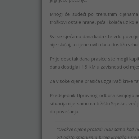
Mnogi će sudeći po trenutnim cijenama 
troškovi ostale hrane, pića i kolača uz koje
Svi se sjećamo dana kada ste vrlo povoljn
nije slučaj, a cijene ovih dana dostižu vrhu
Prije desetak dana prasiće ste mogli kupit
dana dostigla i 15 KM u zavisnosti od mjes
Za visoke cijene prasića uzgajivači krive “a
Predsjednik Upravnog odbora svinjogoja
situacija nije samo na tržištu Srpske, već 
do povećanja.
“Ovakve cijene prasadi nisu samo kod na
20 odsto smanjenja broja krmača i sigur