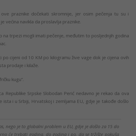
ove praznike dočekati skromnije, jer osim pečenja tu su i
 je većina navikla da proslavlja praznike.
o na trpezi mogli imati pečenje, međutim to posljednjih godina
nac.
i po cijeni od 10 KM po kilogramu žive vage dok je cijena ovih
ta prodaje i kilaže.
fričku kugu”.
ca Republike Srpske Slobodan Perić nedavno je rekao da ova
je ista i u Srbiji, Hrvatskoj i zemljama EU, gdje je takođe došlo
s, nego je to globalni problem u EU, gdje je došlo za 15 do
no će trebati godina, do godina i po, da se tržište pokuša