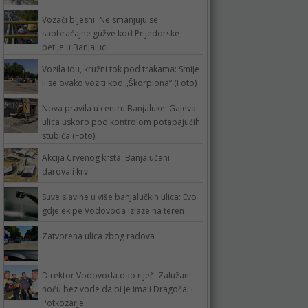
Vozači bijesni: Ne smanjuju se
saobraćajne gužve kod Prijedorske
petlje u Banjaluci
Vozila idu, kružni tok pod trakama: Smije
li se ovako voziti kod „Škorpiona“ (Foto)
Nova pravila u centru Banjaluke: Gajeva
ulica uskoro pod kontrolom potapajućih
stubića (Foto)
Akcija Crvenog krsta: Banjalučani
darovali krv
Suve slavine u više banjalučkih ulica: Evo
gdje ekipe Vodovoda izlaze na teren
Zatvorena ulica zbog radova
Direktor Vodovoda dao riječ: Zalužani
noću bez vode da bi je imali Dragočaj i
Potkozarje