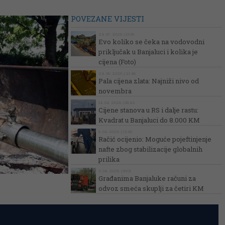
POVEZANE VIJESTI
24. 07. 2026. | 13:39
Evo koliko se čeka na vodovodni
priključak u Banjaluci i kolika je
cijena (Foto)
24. 06. 2026. | 21:46
Pala cijena zlata: Najniži nivo od
novembra
14. 04. 2026. | 08:42
Cijene stanova u RS i dalje rastu:
Kvadrat u Banjaluci do 8.000 KM
8. 04. 2026. | 12:00
Račić ocijenio: Moguće pojeftinjenje
nafte zbog stabilizacije globalnih
prilika
3. 04. 2026. | 09:01
Građanima Banjaluke računi za
odvoz smeća skuplji za četiri KM