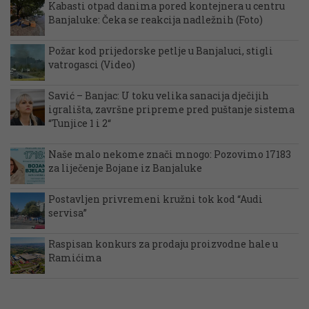
Kabasti otpad danima pored kontejnera u centru
Banjaluke: Čeka se reakcija nadležnih (Foto)
Požar kod prijedorske petlje u Banjaluci, stigli
vatrogasci (Video)
Savić – Banjac: U toku velika sanacija dječijih
igrališta, završne pripreme pred puštanje sistema
“Tunjice 1 i 2“
Naše malo nekome znači mnogo: Pozovimo 17183
za liječenje Bojane iz Banjaluke
Postavljen privremeni kružni tok kod “Audi
servisa”
Raspisan konkurs za prodaju proizvodne hale u
Ramićima