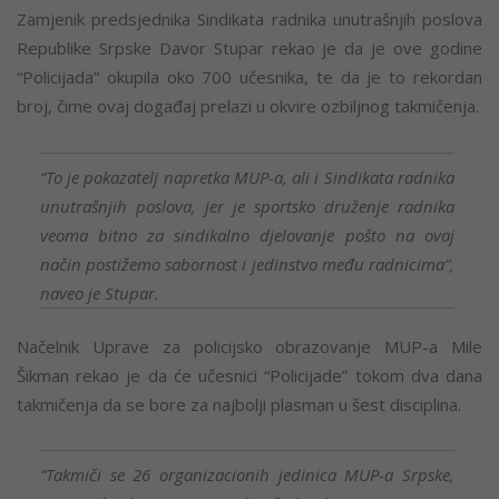
Zamjenik predsjednika Sindikata radnika unutrašnjih poslova
Republike Srpske Davor Stupar rekao je da je ove godine
“Policijada” okupila oko 700 učesnika, te da je to rekordan
broj, čime ovaj događaj prelazi u okvire ozbiljnog takmičenja.
“To je pokazatelj napretka MUP-a, ali i Sindikata radnika
unutrašnjih poslova, jer je sportsko druženje radnika
veoma bitno za sindikalno d‌jelovanje pošto na ovaj
način postižemo sabornost i jedinstvo među radnicima”,
naveo je Stupar.
Načelnik Uprave za policijsko obrazovanje MUP-a Mile
Šikman rekao je da će učesnici “Policijade” tokom dva dana
takmičenja da se bore za najbolji plasman u šest disciplina.
“Takmiči se 26 organizacionih jedinica MUP-a Srpske,