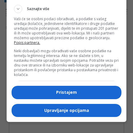
Saznajte više
NAPOMENA:
Komentari odražavaju stavove njihovih autora, a ne nužno i stavove internet portala Banjaluka.com. Molimo korisnike da se suzdrže od
vrijeđanja, psovanja i vulgarnog izražavanja. Portal Banjaluka.com zadržava pravo da obriše komentar bez najave i objašnjenja. Zbog velikog broja
komentara Banjaluka.com nije dužan obrisati sve komentare koji krše pravila. Kao čitalac takođe prihvatate mogućnost da među komentarima mogu
biti pronađeni sadržaji koji mogu biti u suprotnosti sa vašim vjerskim, moralnim i drugim načelima i uvjerenjima.
Vaši će se osobni podaci obrađivati, a podatke s vašeg
uređaja (kolačiće, jedinstvene identifikatore i druge podatke
Šta mislite o ovoj temi?
uređaja) može pohranjivati, dijeliti te im pristupati 201 partner
ili ih može upotrebljavati ova web-lokacija. Mi i naši partneri
možemo upotrebljavati precizne podatke o geolociranju.
Popis partnera.
Neki dobavljači mogu obrađivati vaše osobne podatke na
Vaša e-mail adresa neće biti objavljena. Sva polja su
temelju legitimnog interesa. Ako se ne slažete s tim, u
obavezna!
nastavku možete upravljati svojim opcijama. Potražite vezu pri
dnu ove stranice ili na izborniku web-lokacije za upravljanje
Ime
*
pristankom ili povlačenje pristanka u postavkama privatnosti i
kolačića.
Email
*
Pristajem
Komentar
Upravljanje opcijama