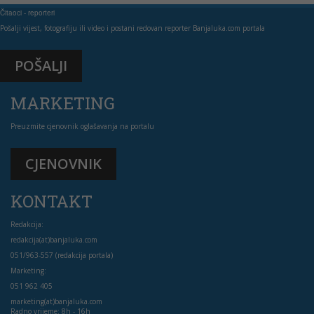
Čitaoci - reporteri
Pošalji vijest, fotografiju ili video i postani redovan reporter Banjaluka.com portala
POŠALJI
MARKETING
Preuzmite cjenovnik oglašavanja na portalu
CJENOVNIK
KONTAKT
Redakcija:
redakcija(at)banjaluka.com
051/963-557 (redakcija portala)
Marketing:
051 962 405
marketing(at)banjaluka.com
Radno vrijeme: 8h - 16h