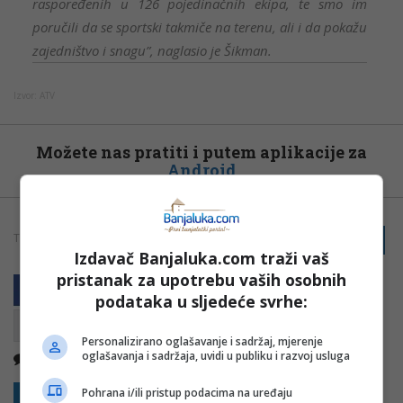
raspoređenih u 126 pojedinačnih ekipa, te smo im
poručili da se sportski takmiče na terenu, ali i da pokažu
zajedništvo i snagu”, naglasio je Šikman.
Izvor: ATV
Možete nas pratiti i putem aplikacije za
Android
TAGOVI:
PRIJAVI GREŠKU
MUP RS
POLICIJA
RS.
Izdavač Banjaluka.com traži vaš
pristanak za upotrebu vaših osobnih
podataka u sljedeće svrhe:
Personalizirano oglašavanje i sadržaj, mjerenje
oglašavanja i sadržaja, uvidi u publiku i razvoj usluga
Nema komentara
Kopirati
Pohrana i/ili pristup podacima na uređaju
Sakrij sve komentare
Prikaži komentare