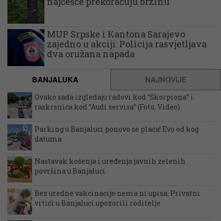
najčešće prekoračuju brzinu
MUP Srpske i Kantona Sarajevo
zajedno u akciji: Policija rasvjetljava
dva oružana napada
BANJALUKA
NAJNOVIJE
Ovako sada izgledaju radovi kod “Škorpiona” i
raskrsnica kod “Audi servisa” (Foto, Video)
Parking u Banjaluci ponovo se plaća! Evo od kog
datuma
Nastavak košenja i uređenja javnih zelenih
površina u Banjaluci
Bez uredne vakcinacije nema ni upisa: Privatni
vrtići u Banjaluci upozorili roditelje