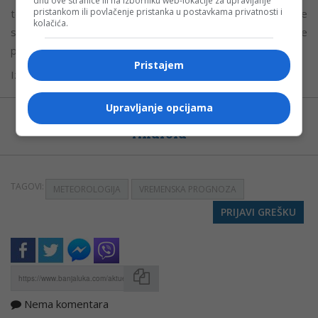
dnu ove stranice ili na izborniku web-lokacije za upravljanje
pristankom ili povlačenje pristanka u postavkama privatnosti i
toplotnog talasa. Toplije vrijeme naredne sedmice prvo će
kolačića.
se proširiti na zapadnu i jugozapadnu Evropu, a zatim će se
postepeno premještati prema istoku.
Pristajem
Izvor:
Nezavisne
Upravljanje opcijama
Možete nas pratiti i putem aplikacije za
Android
TAGOVI:
METEOROLOGIJA
VREMENSKA PROGNOZA
PRIJAVI GREŠKU
Nema komentara
Kopirati