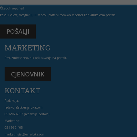
Čitaoci - reporteri
Pošalji vijest, fotografiju ili video i postani redovan reporter Banjaluka.com portala
POŠALJI
MARKETING
Preuzmite cjenovnik oglašavanja na portalu
CJENOVNIK
KONTAKT
Redakcija:
redakcija(at)banjaluka.com
051/963-557 (redakcija portala)
Marketing:
051 962 405
marketing(at)banjaluka.com