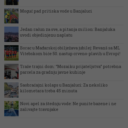
Moguć pad pritiska vode u Banjaluci
Jedan račun za sve, a pitanja milion: Banjaluka
uvodi objedinjenu naplatu
Borac u Mađarskoj obilježava jubilej: Revanš sa ML
Vitebskom biće 50. nastup crveno-plavih u Evropi!
Traže trajni dom: “Mozaiku prijateljstva” potrebna
parcela za gradnju javne kuhinje
Saobraćajni kolaps u Banjaluci: Za nekoliko
kilometara treba 45 minuta
Novi apel za štednju vode: Ne punite bazene i ne
zalivajte travnjake