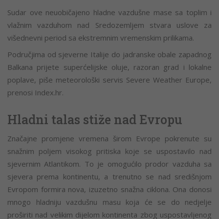
Sudar ove neuobičajeno hladne vazdušne mase sa toplim i
vlažnim vazduhom nad Sredozemljem stvara uslove za
višednevni period sa ekstremnim vremenskim prilikama.
Područjima od sjeverne Italije do jadranske obale zapadnog
Balkana prijete superćelijske oluje, razoran grad i lokalne
poplave, piše meteorološki servis Severe Weather Europe,
prenosi Index.hr.
Hladni talas stiže nad Evropu
Značajne promjene vremena širom Evrope pokrenute su
snažnim poljem visokog pritiska koje se uspostavilo nad
sjevernim Atlantikom. To je omogućilo prodor vazduha sa
sjevera prema kontinentu, a trenutno se nad središnjom
Evropom formira nova, izuzetno snažna ciklona. Ona donosi
mnogo hladniju vazdušnu masu koja će se do nedjelje
proširiti nad velikim dijelom kontinenta zbog uspostavljenog