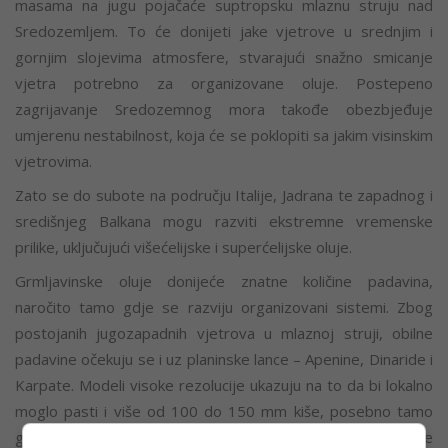
masama na jugu pojačaće suptropsku mlaznu struju nad
Sredozemljem. To će donijeti jake vjetrove u srednjim i
gornjim slojevima atmosfere, stvarajući snažno smicanje
vjetra potrebno za organizovane oluje. Postepeno
zagrijavanje Sredozemnog mora takođe obezbjeđuje
umjerenu nestabilnost, koja će se poklopiti sa jakim visinskim
vjetrovima.
Zato se do subote na području Italije, Jadrana te zapadnog i
središnjeg Balkana mogu razviti ekstremne vremenske
prilike, uključujući višećelijske i superćelijske oluje.
Grmljavinske oluje donijeće znatne količine padavina,
naročito tamo gdje se razviju organizovani sistemi. Zbog
postojanih jugozapadnih vjetrova u mlaznoj struji, obilne
padavine očekuju se i uz planinske lance – Apenine, Dinaride i
Karpate. Modeli visoke rezolucije ukazuju na to da bi lokalno
moglo pasti i više od 100 do 150 mm kiše, posebno tamo
gdje se kombinuju konvektivne i frontalne padavine