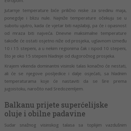
Evropom.
Jutarnje temperature biće prilično niske za sredinu maja,
ponegdje i blizu nule. Najniže temperature očekuju se u
subotu ujutro, kada će vjetar biti najslabiji, pa će i opasnost
od mraza biti najveća. Dnevne maksimalne temperature
takođe će ostati osjetno niže od prosjeka, uglavnom između
10 i 15 stepeni, a u nekim regionima čak i ispod 10 stepeni,
što je oko 15 stepeni hladnije od dugoročnog prosjeka.
Krajem vikenda dominantni visinski talas konačno će nestati,
ali će se njegove posljedice i dalje osjećati, sa hladnim
temperaturama koje će nastaviti da se šire prema
jugoistoku, naročito nad Sredozemljem.
Balkanu prijete superćelijske
oluje i obilne padavine
Sudar snažnog visinskog talasa sa toplijim vazdušnim