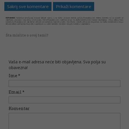
Sakrij sve komentare
Prikaži komentare
NAPOMENA:
Komentari odražavaju stavove njihovih autora, a ne nužno i stavove internet portala Banjaluka.com. Molimo korisnike da se suzdrže od
vrijeđanja, psovanja i vulgarnog izražavanja. Portal Banjaluka.com zadržava pravo da obriše komentar bez najave i objašnjenja. Zbog velikog broja
komentara Banjaluka.com nije dužan obrisati sve komentare koji krše pravila. Kao čitalac takođe prihvatate mogućnost da među komentarima mogu
biti pronađeni sadržaji koji mogu biti u suprotnosti sa vašim vjerskim, moralnim i drugim načelima i uvjerenjima.
Šta mislite o ovoj temi?
Vaša e-mail adresa neće biti objavljena. Sva polja su
obavezna!
Ime
*
Email
*
Komentar