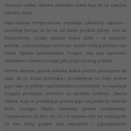
obrasca i velike, duboke ciklonalne doline koja će se zadržati
nekoliko dana.
Najizraženije temperaturne anomalije zahvatiće zapadnu i
središnju Evropu te će se od danas proširiti južnije, sve do
Sredozemlja. Ovako duboka dolina utiče i na prizemni
pritisak, uspostavljajući prostrani sistem niskog pritiska nad
većim dijelom kontinentalne Evrope, dok nad sjevernim
Atlantikom i Azorima ostaje jako polje visokog pritiska.
Prema vikendu, glavna visinska dolina počeće postepeno da
slabi, ali će ostati prostrana i produbljivati se dalje prema
jugu. Iako je greben nad Atlantikom poremećen, to najavljuje
moguću promjenu vremena za narednu sedmicu. Glavna
ciklona, koja se produbljuje prema jugu, od petka do vikenda
širiće značajnu hladnu anomaliju prema Sredozemlju.
Temperature će biti i do 10-14 stepeni niže od uobičajenih
za ovo doba godine nad zapadnom i jugozapadnom