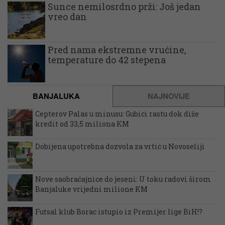
Sunce nemilosrdno prži: Još jedan
vreo dan
Pred nama ekstremne vrućine,
temperature do 42 stepena
BANJALUKA
NAJNOVIJE
Cepterov Palas u minusu: Gubici rastu dok diže
kredit od 33,5 miliona KM
Dobijena upotrebna dozvola za vrtić u Novoseliji
Nove saobraćajnice do jeseni: U toku radovi širom
Banjaluke vrijedni milione KM
Futsal klub Borac istupio iz Premijer lige BiH!?