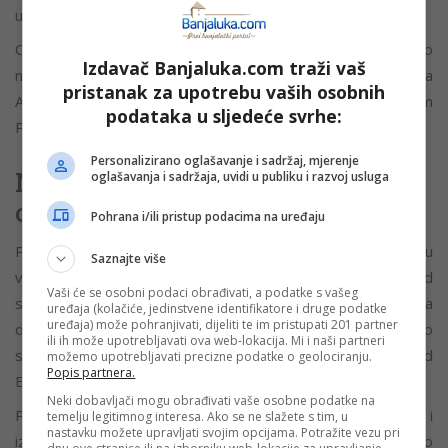
uzrokovane orografijom.
Osjetno hladnija vazdušna masa biće dovoljno hladna da do
Izdavač Banjaluka.com traži vaš
narednog ponedjeljka donese i do 50 centimetara snijega
pristanak za upotrebu vaših osobnih
Alpima, a nešto svježeg snijega pašće i nad središnjim
podataka u sljedeće svrhe:
Pirinejima.
Personalizirano oglašavanje i sadržaj, mjerenje
Nakon nevremena slijedi veliki
oglašavanja i sadržaja, uvidi u publiku i razvoj usluga
obrt i povratak toplote
Pohrana i/ili pristup podacima na uređaju
Prognoze za narednu sedmicu najavljuju promjenu
Saznajte više
vremenskog obrasca. Blokirajuće polje visokog pritiska nad
Vaši će se osobni podaci obrađivati, a podatke s vašeg
sjevernim Atlantikom trebalo bi da se uruši, a zamijeniće ga
uređaja (kolačiće, jedinstvene identifikatore i druge podatke
uređaja) može pohranjivati, dijeliti te im pristupati 201 partner
duboke doline i prizemne ciklone. To će dovesti do
ili ih može upotrebljavati ova web-lokacija. Mi i naši partneri
stabilnijeg vremena i jačanja anticiklonalnog grebena nad
možemo upotrebljavati precizne podatke o geolociranju.
Popis partnera.
Evropom prema kraju maja 2026. godine.
Neki dobavljači mogu obrađivati vaše osobne podatke na
Predviđa se i povratak temperatura na uobičajene, pa i
temelju legitimnog interesa. Ako se ne slažete s tim, u
nastavku možete upravljati svojim opcijama. Potražite vezu pri
iznadprosječne vrijednosti, a uskoro bi mogle dostići i nivo